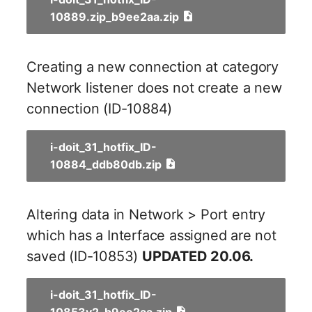
Personengruppen
Workflow Add-on 1.2
10889.zip_b9ee2aa.zip
Gruppenmitgliedschaft
Printbox
Workflow Add-on User
Handbuchzuweisung
Permissions are not
Creating a new connection at category
Rack-Segment
available
Network listener does not create a new
Hostadapter (HBA)
Raum
connection (ID-10884)
Hostadresse
Remote Management
i-doit_31_hotfix_ID-
Installation
Controller
10884_ddb80db.zip
IP-Liste
Replikationsobjekt
Altering data in Network > Port entry
Kabel
Router
which has a Interface assigned are not
saved (ID-10853)
UPDATED 20.06.
Karten
SAN Zoning
Kontaktzuweisung
Schrank
i-doit_31_hotfix_ID-