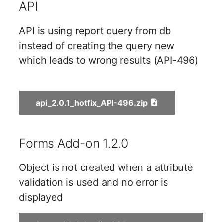
Virtuelle Geräte
API
Virtuelle Maschine
API is using report query from db
instead of creating the query new
Virtuelle Maschine (Root
which leads to wrong results (API-496)
Virtuelle Switche
Virtueller Host
api_2.0.1_hotfix_API-496.zip
Virtueller Host (Root)
Forms Add-on 1.2.0
WAN-Verbindung
Object is not created when a attribute
Zertifikat
validation is used and no error is
Zugewiesene Arbeitsplät
displayed
Zugewiesene Geräte