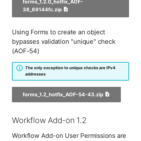
forms_1.2.0_hotfix_AOF-
38_69144fc.zip
Zugewiesene Objekte
(Organisation)
Using Forms to create an object
Zugewiesene Objekte
bypasses validation "unique" check
(Person)
(AOF-54)
Zugewiesene Objekte
(Personengruppe)
The only exception to unique checks are IPv4
addresses
Zugewiesene Personen
(Organisation)
forms_1.2_hotfix_AOF-54-43.zip
Zugewiesene SIM-Karten
Workflow Add-on 1.2
Zugewiesener Arbeitspla
Workflow Add-on User Permissions are
Zugriff