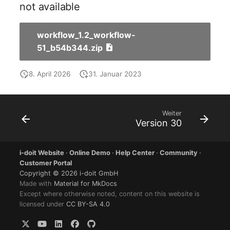
not available
workflow_1.2_workflow-
51_b54b344.zip
8. April 2026
31. Januar 2023
Weiter
Version 30
i-doit Website
·
Online Demo
·
Help Center
·
Community
·
Customer Portal
Copyright © 2026 i-doit GmbH
Made with
Material for MkDocs
Except where otherwise noted, content on this website is
licensed under
CC BY-SA 4.0