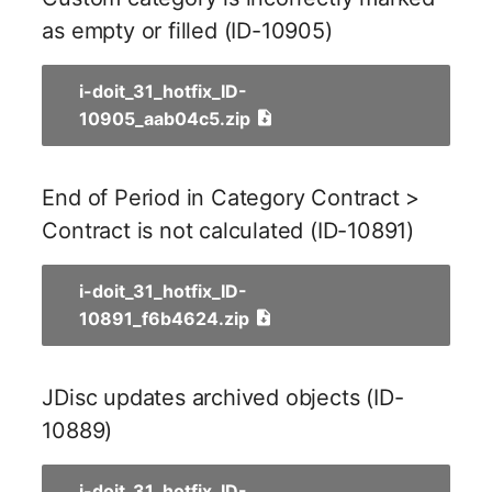
changelog-aeltere-
Mobiltelefon
API is using report query
as empty or filled (ID-10905)
versionen
E-Mail-Adressen
from db instead of
Monitor
creating the query new
Faser/Ader
i-doit_31_hotfix_ID-
which leads to wrong
Netzbereich
10905_aab04c5.zip
results (API-496)
FC-Port
Netzersatzanlage
Forms Add-on 1.2.0
End of Period in Category Contract >
Formfaktor
Notfallplan
Contract is not calculated (ID-10891)
Object is not created
Freigabe
when a attribute
Objektgruppe
validation is used and no
i-doit_31_hotfix_ID-
Freigabenzugriff
error is displayed
10891_f6b4624.zip
Organisation
Gastsysteme
Using Forms to create an
Patchfeld
object bypasses
JDisc updates archived objects (ID-
Gerät
validation "unique" check
10889)
Personen
(AOF-54)
Grafikkarte
i-doit_31_hotfix_ID-