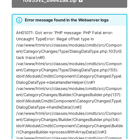
10853v2_b9ee2aa.zip
Laufwerk
Server
Error message found in the Webserver logs
Listener
Service
AH01071: Got error 'PHP message: PHP Fatal error:
Lizenzschlüssel
SIM-Karte
Uncaught TypeError: Illegal offset type in
/var/www/html/src/classes/modules/cmdb/src/Compon
Logbuch
Speichersystem
ent/CategoryChanges/Type/DialogDataType.php:103\nS
tack trace:\n#0
/var/www/html/src/classes/modules/cmdb/src/Compon
Login
Stacking
ent/CategoryChanges/Type/DialogDataType.php(155):
idoit\Module\Cmdb\Component\CategoryChanges\Type\
Logische Geräte (Client)
Stadt
DialogDataType->dataHandlerHelper()\n#1
/var/www/html/src/classes/modules/cmdb/src/Compon
ent/CategoryChanges/Builder/ChangesBuilder.php(137):
Logische Geräte (LDEV
Steckdosenleiste
idoit\Module\Cmdb\Component\CategoryChanges\Type\
Server)
DialogDataType->handleData()\n#2
Supernet
/var/www/html/src/classes/modules/cmdb/src/Compon
Logische Netzwerkports
ent/CategoryChanges/Builder/ChangesBuilder.php(54):
idoit\Module\Cmdb\Component\CategoryChanges\Builde
Switch
r\ChangesBuilder->processWithArrayData()\n#3
Mobilfunk
/var/www/html/src/classes/modules/cmdb/src/Compon