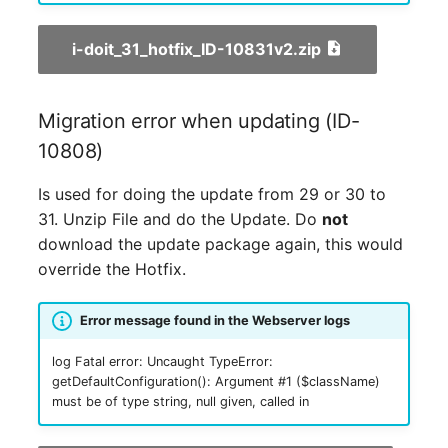
Notfallplanzuweisung
Virtueller Host
i-doit_31_hotfix_ID-10831v2.zip
Objektbild
Virtueller Server
Migration error when updating (ID-
Organisation
VoIP-Telefon
10808)
PDU
VRRP
Is used for doing the update from 29 or 30 to
31. Unzip File and do the Update. Do
not
Personen
VRRP/HSRP Cluster
download the update package again, this would
override the Hotfix.
Personengruppen
WAN-Leitung
Error message found in the Webserver logs
Personengruppen
Wireless Access Point
Mitglieder
log Fatal error: Uncaught TypeError:
getDefaultConfiguration(): Argument #1 ($className)
must be of type string, null given, called in
RAID-Verbund