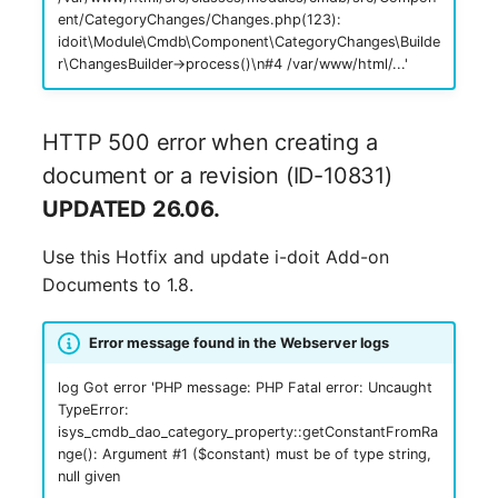
Switch Chassis
ent/CategoryChanges/Changes.php(123):
Modell
idoit\Module\Cmdb\Component\CategoryChanges\Builde
r\ChangesBuilder->process()\n#4 /var/www/html/...'
Systemdienst
Monitor
Telefon
HTTP 500 error when creating a
Netz
document or a revision (ID-10831)
Telefonanlage
Netzbereiche
UPDATED 26.06.
Unterbrechungsfreie
Use this Hotfix and update i-doit Add-on
Netzwerk
Stromversorgung
Documents to 1.8.
Netzwerk-Interface
Verstärker
Error message found in the Webserver logs
Netzwerk-Listener
Verteilerkasten
log Got error 'PHP message: PHP Fatal error: Uncaught
TypeError:
Netzwerkport
Vertrag
isys_cmdb_dao_category_property::getConstantFromRa
nge(): Argument #1 ($constant) must be of type string,
Netzwerkverbindungen
Virtueller Client
null given