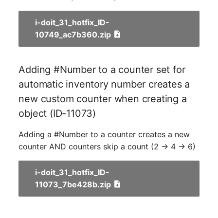
(Personengruppe)
i-doit_31_hotfix_ID-
Standort
10749_ac7b360.zip
Status-Planung
Adding #Number to a counter set for
Stromverbraucher
automatic inventory number creates a
new custom counter when creating a
Switch
object (ID-11073)
Varianten
Adding a #Number to a counter creates a new
counter AND counters skip a count (2 -> 4 -> 6)
Version
Vertragszuweisung
i-doit_31_hotfix_ID-
11073_7be428b.zip
Verwaltungsinstanz