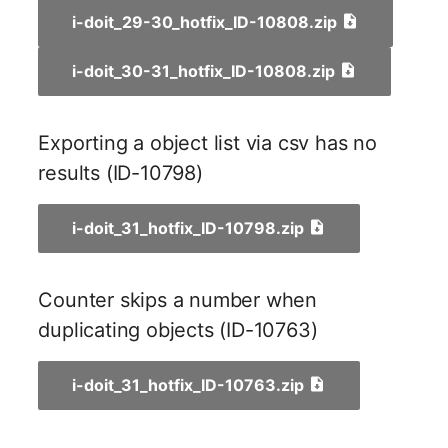
i-doit_29-30_hotfix_ID-10808.zip
Raum
i-doit_30-31_hotfix_ID-10808.zip
Rechenressourcen
Exporting a object list via csv has no
Rechnung
results (ID-10798)
Remote Management
Controller
i-doit_31_hotfix_ID-10798.zip
Routing
Counter skips a number when
Räumlich zugeordnete
duplicating objects (ID-10763)
Objekte
i-doit_31_hotfix_ID-10763.zip
Schnittstelle
Schrank