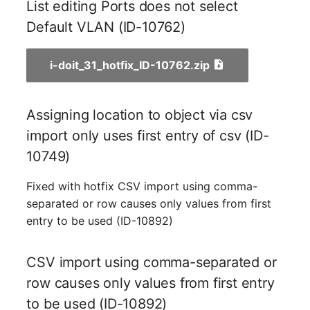
List editing Ports does not select
Default VLAN (ID-10762)
Servicezuweisung
SIM
i-doit_31_hotfix_ID-10762.zip
Slots
Assigning location to object via csv
Softwarezuweisung
import only uses first entry of csv (ID-
10749)
Soundkarte
Fixed with hotfix CSV import using comma-
Speicher
separated or row causes only values from first
entry to be used (ID-10892)
Stammdaten (Organisati
CSV import using comma-separated or
Stammdaten (Person)
row causes only values from first entry
Stammdaten
to be used (ID-10892)