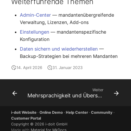
Weiterführende Themen
Admin-Center
— mandantenübergreifende
Verwaltung, Lizenzen, Add-ons
Einstellungen
— mandantenspezifische
Konfiguration
Daten sichern und wiederherstellen
—
Backup-Strategien bei mehreren Mandanten
14. April 2026
31. Januar 2023
Weiter
Mehrsprachigkeit und Übersetzungen
i-doit Website
·
Online Demo
·
Help Center
·
Community
·
Customer Portal
Copyright © 2026 i-doit GmbH
Made with
Material for MkDocs