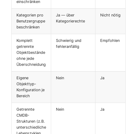
Personengruppen
einschränken
Gruppenmitgliedschaft
Printbox
Kategorien pro
Ja — über
Nicht nötig
Benutzergruppe
Kategorierechte
Handbuchzuweisung
beschränken
Rack-Segment
Hostadapter (HBA)
Komplett
Schwierig und
Empfohlen
Raum
getrennte
fehleranfällig
Hostadresse
Objektbestände
ohne jede
Remote Management
Überschneidung
Installation
Controller
Eigene
Nein
Ja
IP-Liste
Replikationsobjekt
Objekttyp-
Konfiguration je
Kabel
Router
Bereich
Getrennte
Nein
Ja
Karten
SAN Zoning
CMDB-
Strukturen (z.B.
Kontaktzuweisung
Schrank
unterschiedliche
Lebenszyklen,