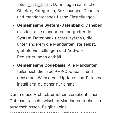
). Darin liegen sämtliche
Release Notes 1.10
Changelogs 1.13.x
Datenbanktabelle
Kryptokarte
idoit_data_test
Variable Reports
VIVA2 (IT-
Objekte, Kategorien, Beziehungen, Reports
Grundschutz)
Release Notes 1.9
Changelogs 1.12.x
Datenbankzugriff
KVM-Switch
und mandantenspezifische Einstellungen.
VM provisionieren
Gemeinsame System-Datenbank:
Daneben
(veraltet)
Workflow
Release Notes 1.8
Changelogs 1.11.x
Datenbankzuweisung
Land
existiert eine mandantenübergreifende
System-Datenbank (
), die
idoit_system
Release Notes 1.7
Changelogs 1.10.x
Datensicherung
Layer-2-Netz
unter anderem die Mandantenliste selbst,
globale Einstellungen und Add-on-
Changelogs 1.9.x
Datensicherung
Layer-3-Netz
Registrierungen enthält.
(zugewiesene Objekte)
Gemeinsame Codebasis:
Alle Mandanten
Changelogs 1.8.x
Leerrohr
teilen sich dieselbe PHP-Codebasis und
DBMS Information
denselben Webserver. Updates und Patches
Changelogs 1.7.x
Leitungsnetz
installierst du daher nur einmal.
DHCP
Changelogs 1.6.x
Lizenzen
Durch diese Architektur ist ein versehentlicher
Dienste
Datenaustausch zwischen Mandanten technisch
Changelogs 1.5.x
Middleware
ausgeschlossen. Es gibt keine
Drucker