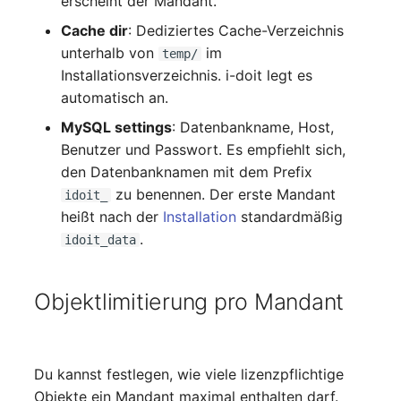
erscheint der Mandant.
Cache dir
: Dediziertes Cache-Verzeichnis
Servicezuweisung
unterhalb von
im
temp/
Installationsverzeichnis. i-doit legt es
SIM
automatisch an.
Slots
MySQL settings
: Datenbankname, Host,
Benutzer und Passwort. Es empfiehlt sich,
Softwarezuweisung
den Datenbanknamen mit dem Prefix
zu benennen. Der erste Mandant
idoit_
Soundkarte
heißt nach der
Installation
standardmäßig
.
idoit_data
Speicher
Objektlimitierung pro Mandant
Stammdaten (Organisati
Stammdaten (Person)
Du kannst festlegen, wie viele lizenzpflichtige
Stammdaten
Objekte ein Mandant maximal enthalten darf.