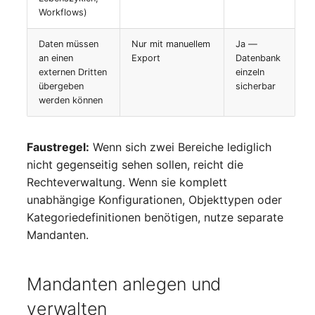
Workflows)
Laufwerk
Server
Daten müssen
Nur mit manuellem
Ja —
Listener
Service
an einen
Export
Datenbank
externen Dritten
einzeln
Lizenzschlüssel
SIM-Karte
übergeben
sicherbar
werden können
Logbuch
Speichersystem
Faustregel:
Wenn sich zwei Bereiche lediglich
Login
Stacking
nicht gegenseitig sehen sollen, reicht die
Rechteverwaltung. Wenn sie komplett
Logische Geräte (Client)
Stadt
unabhängige Konfigurationen, Objekttypen oder
Kategoriedefinitionen benötigen, nutze separate
Logische Geräte (LDEV
Steckdosenleiste
Mandanten.
Server)
Supernet
Logische Netzwerkports
Mandanten anlegen und
Switch
verwalten
Mobilfunk