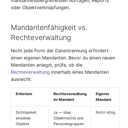
mandantenübergreifenden Abfragen, Reports
changelog-aeltere-
Mobiltelefon
oder Objektverknüpfungen.
versionen
E-Mail-Adressen
Monitor
Faser/Ader
Mandantenfähigkeit vs.
Netzbereich
Rechteverwaltung
FC-Port
Netzersatzanlage
Nicht jede Form der Datentrennung erfordert
Formfaktor
einen eigenen Mandanten. Bevor du einen neuen
Notfallplan
Mandanten anlegst, prüfe, ob die
Freigabe
Rechteverwaltung
innerhalb eines Mandanten
Objektgruppe
ausreicht:
Freigabenzugriff
Organisation
Gastsysteme
Kriterium
Rechteverwaltung
Eigener
im Mandant
Mandant
Patchfeld
Gerät
Sichtbarkeit
Ja — über
Nicht nötig
Personen
einzelner
Objektrechte und
Grafikkarte
Objekte
Personengruppen