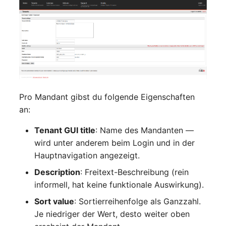
Raum
Rechenressourcen
Rechnung
Pro Mandant gibst du folgende Eigenschaften
Remote Management
an:
Controller
Tenant GUI title
: Name des Mandanten —
Routing
wird unter anderem beim Login und in der
Hauptnavigation angezeigt.
Räumlich zugeordnete
Objekte
Description
: Freitext-Beschreibung (rein
informell, hat keine funktionale Auswirkung).
Schnittstelle
Sort value
: Sortierreihenfolge als Ganzzahl.
Je niedriger der Wert, desto weiter oben
Schrank