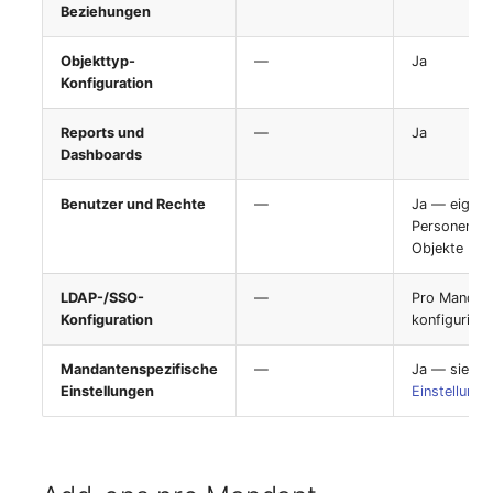
Beziehungen
Zugewiesene Objekte
Objekttyp-
—
Ja
(Organisation)
Konfiguration
Zugewiesene Objekte
Reports und
—
Ja
(Person)
Dashboards
Benutzer und Rechte
—
Ja — eigen
Zugewiesene Objekte
Personen-
(Personengruppe)
Objekte
Zugewiesene Personen
LDAP-/SSO-
—
Pro Mandan
(Organisation)
Konfiguration
konfigurierb
Zugewiesene SIM-Karten
Mandantenspezifische
—
Ja — siehe
Einstellungen
Einstellunge
Zugewiesener Arbeitspla
Zugriff