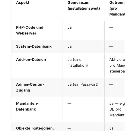
Virtuelle Geräte
Aspekt
Gemeinsam
Getrennt
(installationsweit)
(pro
Virtuelle Maschine
Mandant)
PHP-Code und
Ja
—
Virtuelle Maschine (Root
Webserver
Virtuelle Switche
System-Datenbank
Ja
—
Virtueller Host
Add-on-Dateien
Ja (eine
Aktivierung
Installation)
pro Mandan
Virtueller Host (Root)
steuerbar
Admin-Center-
Ja (ein Passwort)
—
WAN-Verbindung
Zugang
Zertifikat
Mandanten-
—
Ja — eigen
Datenbank
DB pro
Zugewiesene Arbeitsplät
Mandant
Objekte, Kategorien,
—
Ja
Zugewiesene Geräte