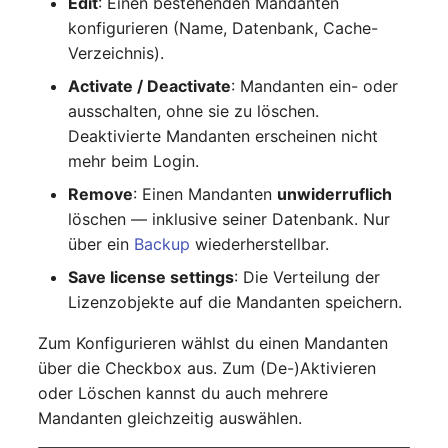
Edit
: Einen bestehenden Mandanten
konfigurieren (Name, Datenbank, Cache-
Notfallplanzuweisung
Virtueller Host
Verzeichnis).
Objektbild
Virtueller Server
Activate / Deactivate
: Mandanten ein- oder
ausschalten, ohne sie zu löschen.
Organisation
VoIP-Telefon
Deaktivierte Mandanten erscheinen nicht
mehr beim Login.
PDU
VRRP
Remove
: Einen Mandanten
unwiderruflich
löschen — inklusive seiner Datenbank. Nur
Personen
VRRP/HSRP Cluster
über ein
Backup
wiederherstellbar.
Personengruppen
WAN-Leitung
Save license settings
: Die Verteilung der
Lizenzobjekte auf die Mandanten speichern.
Personengruppen
Wireless Access Point
Zum Konfigurieren wählst du einen Mandanten
Mitglieder
über die Checkbox aus. Zum (De-)Aktivieren
oder Löschen kannst du auch mehrere
Mandanten gleichzeitig auswählen.
RAID-Verbund