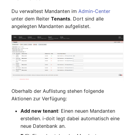
Switch Chassis
Du verwaltest Mandanten im
Admin-Center
Modell
unter dem Reiter
Tenants
. Dort sind alle
Systemdienst
Monitor
angelegten Mandanten aufgelistet.
Telefon
Netz
Telefonanlage
Netzbereiche
Unterbrechungsfreie
Netzwerk
Stromversorgung
Netzwerk-Interface
Verstärker
Oberhalb der Auflistung stehen folgende
Aktionen zur Verfügung:
Netzwerk-Listener
Verteilerkasten
Add new tenant
: Einen neuen Mandanten
Netzwerkport
Vertrag
erstellen. i-doit legt dabei automatisch eine
neue Datenbank an.
Netzwerkverbindungen
Virtueller Client