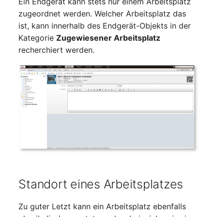
Ein Endgerät kann stets nur einem Arbeitsplatz
changelog-aeltere-
Mobiltelefon
zugeordnet werden. Welcher Arbeitsplatz das
versionen
E-Mail-Adressen
ist, kann innerhalb des Endgerät-Objekts in der
Monitor
Kategorie
Zugewiesener Arbeitsplatz
Faser/Ader
recherchiert werden.
Netzbereich
FC-Port
Netzersatzanlage
Formfaktor
Notfallplan
Freigabe
Objektgruppe
Freigabenzugriff
Organisation
Gastsysteme
Patchfeld
Standort eines Arbeitsplatzes
Gerät
Personen
Zu guter Letzt kann ein Arbeitsplatz ebenfalls
Grafikkarte