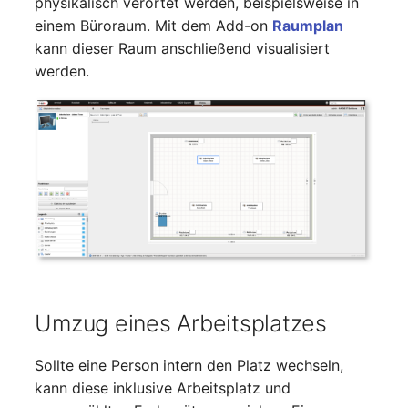
physikalisch verortet werden, beispielsweise in
Personengruppen
Gruppenmitgliedschaft
einem Büroraum. Mit dem Add-on
Raumplan
Printbox
kann dieser Raum anschließend visualisiert
Handbuchzuweisung
werden.
Rack-Segment
Hostadapter (HBA)
Raum
Hostadresse
Remote Management
Installation
Controller
IP-Liste
Replikationsobjekt
Kabel
Router
Umzug eines Arbeitsplatzes
Karten
SAN Zoning
Sollte eine Person intern den Platz wechseln,
Kontaktzuweisung
Schrank
kann diese inklusive Arbeitsplatz und