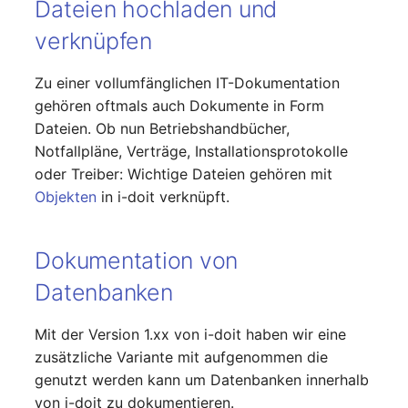
Dateien hochladen und
Release Notes 1.10
Changelogs 1.13.x
Datenbanktabelle
Kryptokarte
verknüpfen
VIVA2 (IT-
Grundschutz)
Release Notes 1.9
Changelogs 1.12.x
Datenbankzugriff
KVM-Switch
Zu einer vollumfänglichen IT-Dokumentation
Workflow
Release Notes 1.8
Changelogs 1.11.x
Datenbankzuweisung
Land
gehören oftmals auch Dokumente in Form
Dateien. Ob nun Betriebshandbücher,
Release Notes 1.7
Changelogs 1.10.x
Datensicherung
Layer-2-Netz
Notfallpläne, Verträge, Installationsprotokolle
oder Treiber: Wichtige Dateien gehören mit
Changelogs 1.9.x
Datensicherung
Layer-3-Netz
Objekten
in i-doit verknüpft.
(zugewiesene Objekte)
Changelogs 1.8.x
Leerrohr
Dokumentation von
DBMS Information
Changelogs 1.7.x
Leitungsnetz
Datenbanken
DHCP
Changelogs 1.6.x
Lizenzen
Mit der Version 1.xx von i-doit haben wir eine
Dienste
zusätzliche Variante mit aufgenommen die
Changelogs 1.5.x
Middleware
genutzt werden kann um Datenbanken innerhalb
Drucker
von i-doit zu dokumentieren.