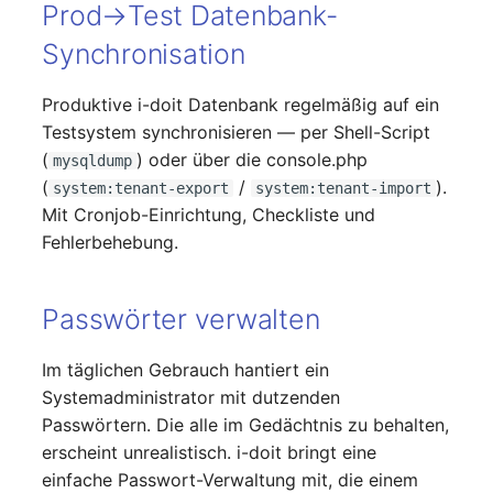
Prod→Test Datenbank-
Notfallplanzuweisung
Virtueller Host
Synchronisation
Objektbild
Virtueller Server
Produktive i-doit Datenbank regelmäßig auf ein
Testsystem synchronisieren — per Shell-Script
Organisation
VoIP-Telefon
(
) oder über die console.php
mysqldump
(
/
).
system:tenant-export
system:tenant-import
PDU
VRRP
Mit Cronjob-Einrichtung, Checkliste und
Fehlerbehebung.
Personen
VRRP/HSRP Cluster
Personengruppen
WAN-Leitung
Passwörter verwalten
Personengruppen
Wireless Access Point
Im täglichen Gebrauch hantiert ein
Mitglieder
Systemadministrator mit dutzenden
Passwörtern. Die alle im Gedächtnis zu behalten,
erscheint unrealistisch. i-doit bringt eine
einfache Passwort-Verwaltung mit, die einem
RAID-Verbund