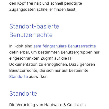
den Kopf frei hält und schnell benötigte
Zugangsdaten schneller finden lässt.
Raum
Rechenressourcen
Standort-basierte
Benutzerrechte
Rechnung
In i-doit sind
sehr feingranulare Benutzerrechte
Remote Management
definierbar, um bestimmten Benutzergruppen nur
Controller
eingeschränkten Zugriff auf die IT-
Dokumentation zu ermöglichen. Dazu gehören
Routing
Benutzerrechte, die sich nur auf bestimmte
Standorte
auswirken.
Räumlich zugeordnete
Objekte
Standorte
Schnittstelle
Die Verortung von Hardware & Co. ist ein
Schrank