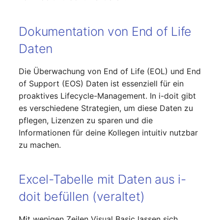
changelog-aeltere-
Mobiltelefon
versionen
E-Mail-Adressen
Dokumentation von End of Life
Monitor
Faser/Ader
Daten
Netzbereich
FC-Port
Die Überwachung von End of Life (EOL) und End
Netzersatzanlage
of Support (EOS) Daten ist essenziell für ein
Formfaktor
proaktives Lifecycle-Management. In i-doit gibt
Notfallplan
es verschiedene Strategien, um diese Daten zu
Freigabe
pflegen, Lizenzen zu sparen und die
Objektgruppe
Informationen für deine Kollegen intuitiv nutzbar
Freigabenzugriff
zu machen.
Organisation
Gastsysteme
Patchfeld
Excel-Tabelle mit Daten aus i-
Gerät
doit befüllen (veraltet)
Personen
Grafikkarte
Mit wenigen Zeilen Visual Basic lassen sich