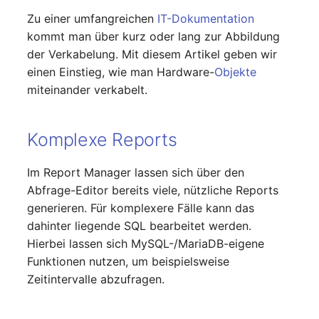
Switch Chassis
Zu einer umfangreichen
IT-Dokumentation
Modell
kommt man über kurz oder lang zur Abbildung
Systemdienst
der Verkabelung. Mit diesem Artikel geben wir
Monitor
einen Einstieg, wie man Hardware-
Objekte
Telefon
miteinander verkabelt.
Netz
Telefonanlage
Netzbereiche
Komplexe Reports
Unterbrechungsfreie
Netzwerk
Stromversorgung
Im Report Manager lassen sich über den
Abfrage-Editor bereits viele, nützliche Reports
Netzwerk-Interface
Verstärker
generieren. Für komplexere Fälle kann das
dahinter liegende SQL bearbeitet werden.
Netzwerk-Listener
Verteilerkasten
Hierbei lassen sich MySQL-/MariaDB-eigene
Funktionen nutzen, um beispielsweise
Netzwerkport
Vertrag
Zeitintervalle abzufragen.
Netzwerkverbindungen
Virtueller Client