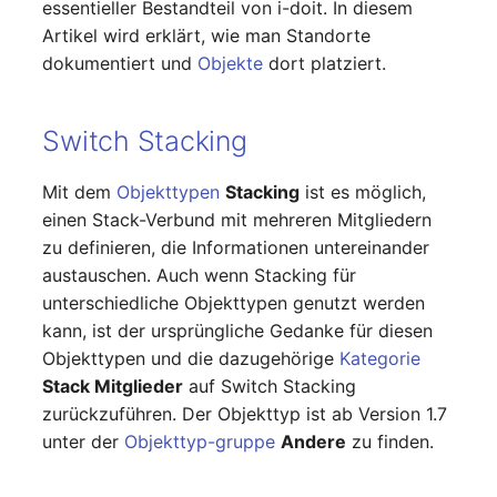
essentieller Bestandteil von i-doit. In diesem
Artikel wird erklärt, wie man Standorte
Servicezuweisung
dokumentiert und
Objekte
dort platziert.
SIM
Switch Stacking
Slots
Mit dem
Objekttypen
Stacking
ist es möglich,
Softwarezuweisung
einen Stack-Verbund mit mehreren Mitgliedern
zu definieren, die Informationen untereinander
Soundkarte
austauschen. Auch wenn Stacking für
unterschiedliche Objekttypen genutzt werden
Speicher
kann, ist der ursprüngliche Gedanke für diesen
Objekttypen und die dazugehörige
Kategorie
Stammdaten (Organisati
Stack Mitglieder
auf Switch Stacking
zurückzuführen. Der Objekttyp ist ab Version 1.7
Stammdaten (Person)
unter der
Objekttyp-gruppe
Andere
zu finden.
Stammdaten