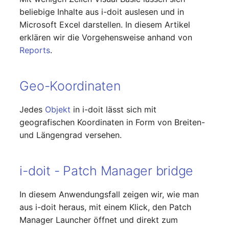
Personengruppen
beliebige Inhalte aus i-doit auslesen und in
Gruppenmitgliedschaft
Microsoft Excel darstellen. In diesem Artikel
Printbox
erklären wir die Vorgehensweise anhand von
Handbuchzuweisung
Reports
.
Rack-Segment
Hostadapter (HBA)
Raum
Geo-Koordinaten
Hostadresse
Remote Management
Jedes
Objekt
in i-doit lässt sich mit
Installation
Controller
geografischen Koordinaten in Form von Breiten-
und Längengrad versehen.
IP-Liste
Replikationsobjekt
Kabel
Router
i-doit - Patch Manager bridge
Karten
SAN Zoning
In diesem Anwendungsfall zeigen wir, wie man
aus i-doit heraus, mit einem Klick, den Patch
Kontaktzuweisung
Schrank
Manager Launcher öffnet und direkt zum