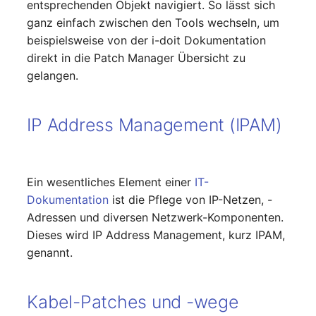
entsprechenden Objekt navigiert. So lässt sich
Laufwerk
Server
ganz einfach zwischen den Tools wechseln, um
beispielsweise von der i-doit Dokumentation
Listener
Service
direkt in die Patch Manager Übersicht zu
gelangen.
Lizenzschlüssel
SIM-Karte
Logbuch
Speichersystem
IP Address Management (IPAM)
Login
Stacking
Ein wesentliches Element einer
IT-
Logische Geräte (Client)
Stadt
Dokumentation
ist die Pflege von IP-Netzen, -
Adressen und diversen Netzwerk-Komponenten.
Logische Geräte (LDEV
Steckdosenleiste
Dieses wird IP Address Management, kurz IPAM,
Server)
genannt.
Supernet
Logische Netzwerkports
Switch
Kabel-Patches und -wege
Mobilfunk