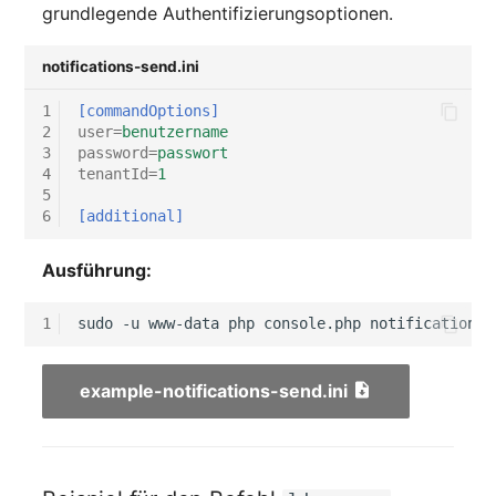
Personengruppen
grundlegende Authentifizierungsoptionen.
Gruppenmitgliedschaft
Printbox
notifications-send.ini
Handbuchzuweisung
Rack-Segment
1
[commandOptions]
2
user
=
benutzername
Hostadapter (HBA)
3
password
=
passwort
Raum
4
tenantId
=
1
Hostadresse
5
6
[additional]
Remote Management
Installation
Controller
Ausführung:
IP-Liste
Replikationsobjekt
1
sudo
-u
www-data
php
console.php
notifications-
Kabel
Router
example-notifications-send.ini
Karten
SAN Zoning
Kontaktzuweisung
Schrank