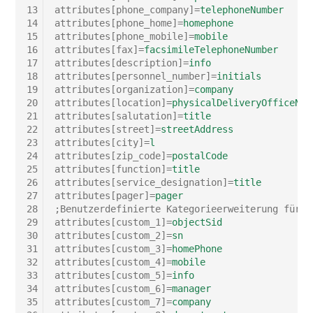
Switch Chassis
13
attributes[phone_company]
=
telephoneNumber
14
attributes[phone_home]
=
homephone
Modell
15
attributes[phone_mobile]
=
mobile
Systemdienst
16
attributes[fax]
=
facsimileTelephoneNumber
Monitor
17
attributes[description]
=
info
Telefon
18
attributes[personnel_number]
=
initials
19
attributes[organization]
=
company
Netz
20
attributes[location]
=
physicalDeliveryOfficeNam
Telefonanlage
21
attributes[salutation]
=
title
Netzbereiche
22
attributes[street]
=
streetAddress
23
attributes[city]
=
l
Unterbrechungsfreie
24
attributes[zip_code]
=
postalCode
Netzwerk
Stromversorgung
25
attributes[function]
=
title
26
attributes[service_designation]
=
title
Netzwerk-Interface
Verstärker
27
attributes[pager]
=
pager
28
;Benutzerdefinierte Kategorieerweiterung für P
29
attributes[custom_1]
=
objectSid
Netzwerk-Listener
Verteilerkasten
30
attributes[custom_2]
=
sn
31
attributes[custom_3]
=
homePhone
32
attributes[custom_4]
=
mobile
Netzwerkport
Vertrag
33
attributes[custom_5]
=
info
34
attributes[custom_6]
=
manager
Netzwerkverbindungen
Virtueller Client
35
attributes[custom_7]
=
company