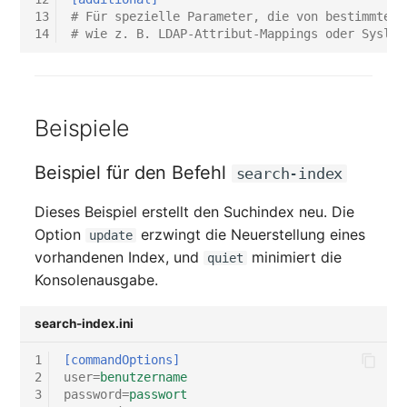
Release Notes 1.10
Changelogs 1.13.x
Datenbanktabelle
Kryptokarte
13
# Für spezielle Parameter, die von bestimmten 
Variable Reports
14
# wie z. B. LDAP-Attribut-Mappings oder Syslog
VIVA2 (IT-
Grundschutz)
Release Notes 1.9
Changelogs 1.12.x
Datenbankzugriff
KVM-Switch
VM provisionieren
(veraltet)
Workflow
Release Notes 1.8
Changelogs 1.11.x
Datenbankzuweisung
Land
Beispiele
Release Notes 1.7
Changelogs 1.10.x
Datensicherung
Layer-2-Netz
Beispiel für den Befehl
search-index
Changelogs 1.9.x
Datensicherung
Layer-3-Netz
Dieses Beispiel erstellt den Suchindex neu. Die
(zugewiesene Objekte)
Option
erzwingt die Neuerstellung eines
update
Changelogs 1.8.x
Leerrohr
vorhandenen Index, und
minimiert die
quiet
DBMS Information
Konsolenausgabe.
Changelogs 1.7.x
Leitungsnetz
DHCP
search-index.ini
Changelogs 1.6.x
Lizenzen
Dienste
1
[commandOptions]
Changelogs 1.5.x
Middleware
2
user
=
benutzername
Drucker
3
password
=
passwort