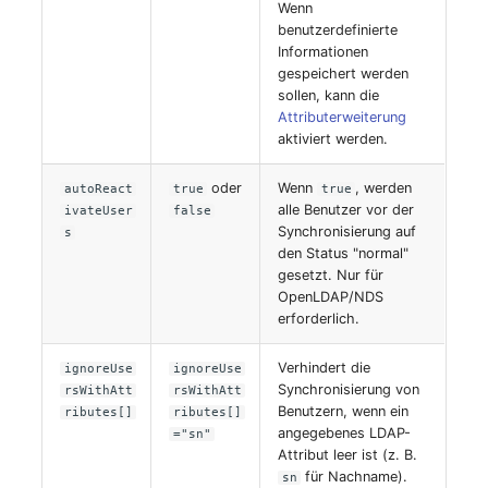
Wenn
benutzerdefinierte
Servicezuweisung
Informationen
gespeichert werden
SIM
sollen, kann die
Attributerweiterung
aktiviert werden.
Slots
oder
Wenn
, werden
autoReact
true
true
Softwarezuweisung
alle Benutzer vor der
ivateUser
false
Synchronisierung auf
s
den Status "normal"
Soundkarte
gesetzt. Nur für
OpenLDAP/NDS
Speicher
erforderlich.
Stammdaten (Organisati
Verhindert die
ignoreUse
ignoreUse
Synchronisierung von
rsWithAtt
rsWithAtt
Benutzern, wenn ein
ributes[]
ributes[]
Stammdaten (Person)
angegebenes LDAP-
="sn"
Attribut leer ist (z. B.
Stammdaten
für Nachname).
sn