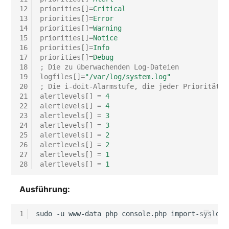
12
priorities[]
=
Critical
13
priorities[]
=
Error
Zugewiesene Objekte
14
priorities[]
=
Warning
(Organisation)
15
priorities[]
=
Notice
16
priorities[]
=
Info
17
priorities[]
=
Debug
Zugewiesene Objekte
18
; Die zu überwachenden Log-Dateien
(Person)
19
logfiles[]
=
"/var/log/system.log"
20
; Die i-doit-Alarmstufe, die jeder Priorität z
Zugewiesene Objekte
21
alertlevels[]
=
4
22
alertlevels[]
=
4
(Personengruppe)
23
alertlevels[]
=
3
24
alertlevels[]
=
3
Zugewiesene Personen
25
alertlevels[]
=
2
(Organisation)
26
alertlevels[]
=
2
27
alertlevels[]
=
1
28
alertlevels[]
=
1
Zugewiesene SIM-Karten
Ausführung:
Zugewiesener Arbeitspla
1
sudo
-u
www-data
php
console.php
import-syslog
Zugriff