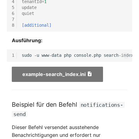
4
tenantId
=
1
changelog-aeltere-
Mobiltelefon
5
update
versionen
E-Mail-Adressen
6
quiet
Monitor
7
Faser/Ader
8
[additional]
Netzbereich
Ausführung:
FC-Port
Netzersatzanlage
1
sudo
-u
www-data
php
console.php
search-index
-
Formfaktor
Notfallplan
Freigabe
example-search_index.ini
Objektgruppe
Freigabenzugriff
Organisation
Gastsysteme
Beispiel für den Befehl
notifications-
Patchfeld
send
Gerät
Personen
Dieser Befehl versendet ausstehende
Grafikkarte
Benachrichtigungen und erfordert nur