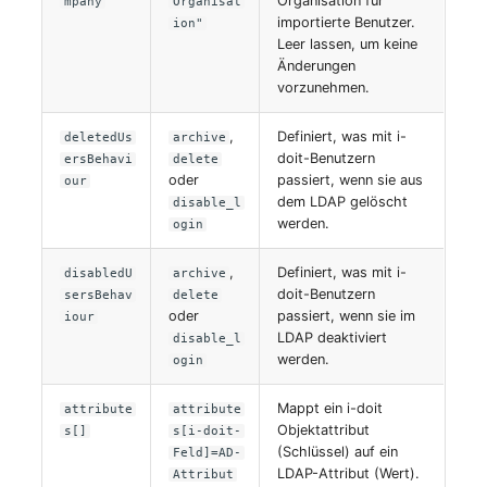
Organisation für
mpany
Organisat
importierte Benutzer.
ion"
Leer lassen, um keine
Raum
Änderungen
vorzunehmen.
Rechenressourcen
,
Definiert, was mit i-
deletedUs
archive
Rechnung
doit-Benutzern
ersBehavi
delete
oder
passiert, wenn sie aus
our
dem LDAP gelöscht
disable_l
Remote Management
werden.
ogin
Controller
,
Definiert, was mit i-
disabledU
archive
Routing
doit-Benutzern
sersBehav
delete
oder
passiert, wenn sie im
iour
LDAP deaktiviert
disable_l
Räumlich zugeordnete
werden.
ogin
Objekte
Mappt ein i-doit
attribute
attribute
Schnittstelle
Objektattribut
s[]
s[i-doit-
(Schlüssel) auf ein
Feld]=AD-
LDAP-Attribut (Wert).
Schrank
Attribut