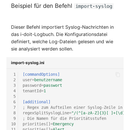
Virtuelle Geräte
Beispiel für den Befehl
import-syslog
Virtuelle Maschine
Dieser Befehl importiert Syslog-Nachrichten in
Virtuelle Maschine (Root
das i-doit-Logbuch. Die Konfigurationsdatei
definiert, welche Log-Dateien gelesen und wie
Virtuelle Switche
sie analysiert werden sollen.
Virtueller Host
import-syslog.ini
Virtueller Host (Root)
 1
[commandOptions]
 2
user
=
benutzername
WAN-Verbindung
 3
password
=
passwort
 4
tenantId
=
1
 5
Zertifikat
 6
[additional]
 7
; Regex zum Aufteilen einer Syslog-Zeile in Te
 8
regexSplitSyslogLine
=
"/(^[a-zA-Z]{3}[ ]+[\d]+ 
Zugewiesene Arbeitsplät
 9
; Die Namen für die Prioritätsstufen
10
priorities[]
=
Emergency
Zugewiesene Geräte
11
priorities[]
=
Alert