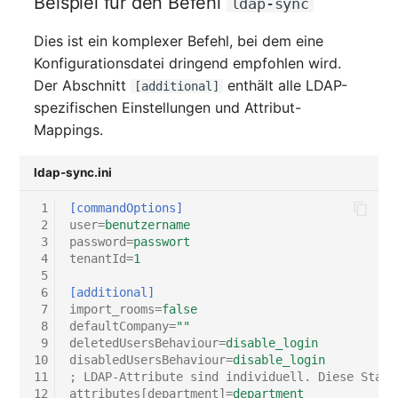
Beispiel für den Befehl
ldap-sync
Laufwerk
Server
Dies ist ein komplexer Befehl, bei dem eine
Listener
Service
Konfigurationsdatei dringend empfohlen wird.
Der Abschnitt
enthält alle LDAP-
[additional]
Lizenzschlüssel
SIM-Karte
spezifischen Einstellungen und Attribut-
Mappings.
Logbuch
Speichersystem
ldap-sync.ini
Login
Stacking
 1
[commandOptions]
 2
user
=
benutzername
Logische Geräte (Client)
Stadt
 3
password
=
passwort
 4
tenantId
=
1
 5
Logische Geräte (LDEV
Steckdosenleiste
 6
[additional]
Server)
 7
import_rooms
=
false
Supernet
 8
defaultCompany
=
""
Logische Netzwerkports
 9
deletedUsersBehaviour
=
disable_login
10
disabledUsersBehaviour
=
disable_login
Switch
11
; LDAP-Attribute sind individuell. Diese Stand
Mobilfunk
12
attributes[department]
=
department