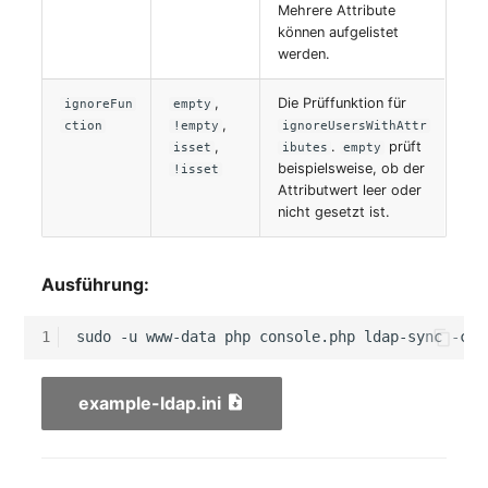
(Personengruppe)
Mehrere Attribute
können aufgelistet
werden.
Standort
,
Die Prüffunktion für
ignoreFun
empty
Status-Planung
,
ction
!empty
ignoreUsersWithAttr
,
.
prüft
isset
ibutes
empty
Stromverbraucher
beispielsweise, ob der
!isset
Attributwert leer oder
nicht gesetzt ist.
Switch
Varianten
Ausführung:
Version
1
sudo
-u
www-data
php
console.php
ldap-sync
-c
Vertragszuweisung
example-ldap.ini
Verwaltungsinstanz