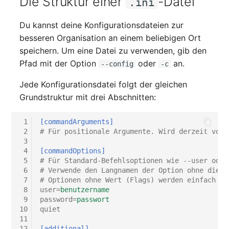
Die Struktur einer
-Datei
.ini
IP Address Management
Objekt-Beziehungen
Release Notes 22
Changelog 22
Clustermitgliedschaften
FC-Switch
(IPAM)
Report Views
Maintenance
Du kannst deine Konfigurationsdateien zur
Lebens und
Release Notes 1.19
Changelog 21
Controller
Flugzeug
besseren Organisation an einem beliebigen Ort
Kabel-Patches und -wege
Signal-Slot System
Dokumentationszyklus
Nagios
speichern. Um eine Datei zu verwenden, gib den
Release Notes 1.18
Changelog 20
CPU
Gebäude
Pfad mit der Option
oder
an.
--config
-c
Komplexe Reports
DIY Daten-Import
Eindeutige
OCS Inventory NG
Jede Konfigurationsdatei folgt der gleichen
Referenzierungen
Release Notes 1.17
Changelogs 1.19.x
Dateizuweisung
Host
Grundstruktur mit drei Abschnitten:
Passwörter verwalten
Dashboard Widget
Relocate-CI
programmieren
Web GUI
Release Notes 1.16
Changelogs 1.18.x
Datenbank Gateway
Kabel
Prod→Test Datenbank-
 1
[commandArguments]
Replacement
 2
# Für positionale Argumente. Wird derzeit von 
Synchronisation
Benutzerdefinierte Zähler
Release Notes 1.14
Changelogs 1.17.x
Datenbanken
Kabeltrasse
 3
Rights Documentation
 4
[commandOptions]
Standort-basierte
 5
# Für Standard-Befehlsoptionen wie --user oder
Release Notes 1.13
Changelogs 1.16.x
Datenbanklinks
Klimaanlage
 6
# Verwende den Langnamen der Option ohne die v
Benutzerrechte
SHD Connect
 7
# Optionen ohne Wert (Flags) werden einfach nu
Release Notes 1.12
Changelogs 1.15.x
Datenbankobjekte
Client
 8
user
=
benutzername
Standorte
URL-Router
 9
password
=
passwort
10
quiet
Release Notes 1.11
Changelogs 1.14.x
Datenbankschema
Konverter
11
Switch Stacking
VIVA
12
[additional]