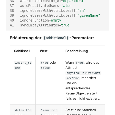
36
attributes[custom_8]
=
department
37
autoReactivateUsers
=
false
Notfallplanzuweisung
Virtueller Host
38
ignoreUsersWithAttributes[]
=
"sn"
39
ignoreUsersWithAttributes[]
=
"givenName"
Objektbild
Virtueller Server
40
ignoreFunction
=
empty
41
syncEmptyAttributes
=
true
Organisation
VoIP-Telefon
Erläuterung der
-Parameter:
[additional]
PDU
VRRP
Schlüssel
Wert
Beschreibung
Personen
VRRP/HSRP Cluster
oder
Wenn
, wird das
import_ro
true
true
Attribut
oms
false
Personengruppen
WAN-Leitung
physicalDeliveryOff
importiert
iceName
Personengruppen
Wireless Access Point
und ein
entsprechendes
Mitglieder
Raum-Objekt erstellt,
falls es nicht existiert.
Setzt eine Standard-
defaultCo
"Name der
RAID-Verbund