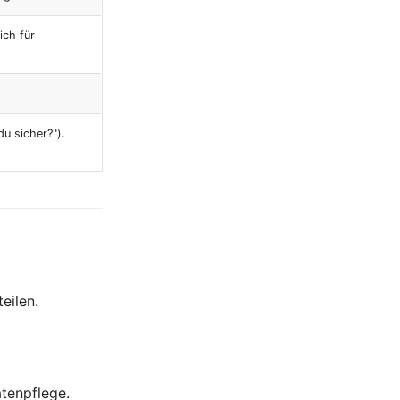
ich für
du sicher?").
eilen.
atenpflege.