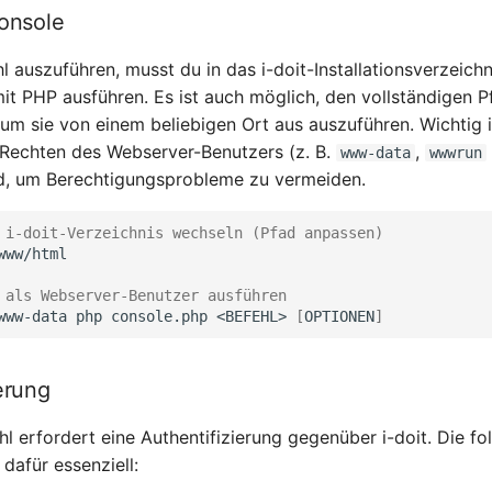
Konsole
l auszuführen, musst du in das i-doit-Installationsverzeich
mit PHP ausführen. Es ist auch möglich, den vollständigen P
um sie von einem beliebigen Ort aus auszuführen. Wichtig i
 Rechten des Webserver-Benutzers (z. B.
,
www-data
wwwrun
d, um Berechtigungsprobleme zu vermeiden.
 i-doit-Verzeichnis wechseln (Pfad anpassen)
www/html

 als Webserver-Benutzer ausführen
www-data
php
console.php
<BEFEHL>
[
OPTIONEN
]
erung
hl erfordert eine Authentifizierung gegenüber i-doit. Die f
dafür essenziell: