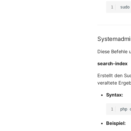
Personengruppen Mitglieder
WAN-Leitung
1
sudo
Wireless Access Point
Personengruppenmitgliedschaft
RAID-Verbund
Raum
Rechenressourcen
Systemadmin
Rechnung
Remote Management
Diese Befehle u
Controller
Routing
search-index
Räumlich zugeordnete
Erstellt den S
Objekte
veraltete Ergeb
Schnittstelle
Schrank
Syntax:
Servicezuweisung
SIM
1
php
Slots
Softwarezuweisung
Beispiel:
Soundkarte