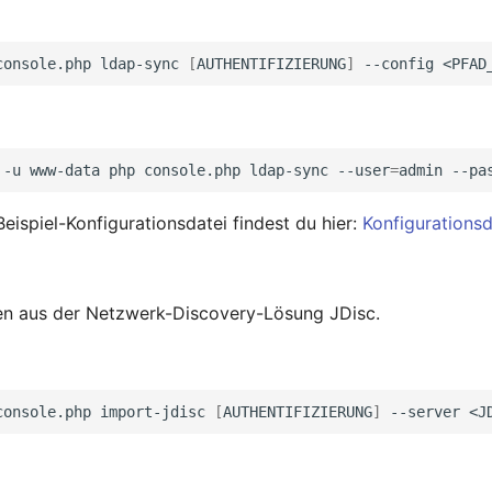
console.php
ldap-sync
[
AUTHENTIFIZIERUNG
]
--config
-u
www-data
php
console.php
ldap-sync
--user
=
admin
--pa
eispiel-Konfigurationsdatei findest du hier:
Konfigurationsd
en aus der Netzwerk-Discovery-Lösung JDisc.
console.php
import-jdisc
[
AUTHENTIFIZIERUNG
]
--server