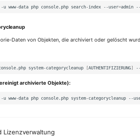
-u
www-data
php
console.php
search-index
--user
=
admin
-
orycleanup
gorie-Daten von Objekten, die archiviert oder gelöscht wur
console.php
system-categorycleanup
[
AUTHENTIFIZIERUNG
]
-
ereinigt archivierte Objekte):
-u
www-data
php
console.php
system-categorycleanup
--us
 Lizenzverwaltung