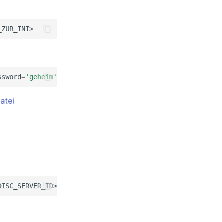
ssword
=
'geheim'
--tenantId
=
1
atei