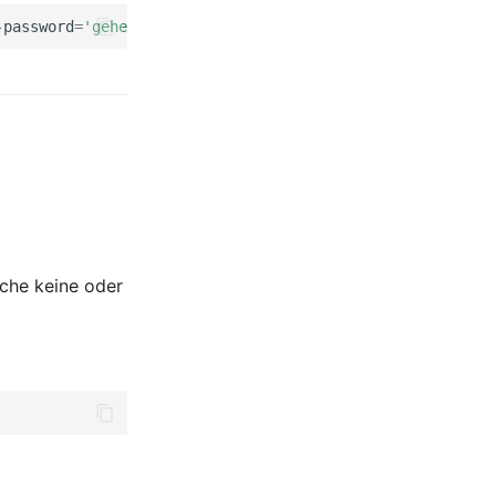
-password
=
'geheim'
--server
=
1
--tenantId
=
1
äche keine oder