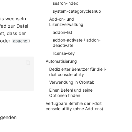
search-index
system-categorycleanup
nis wechseln
Add-on- und
Lizenzverwaltung
fad zur Datei
addon-list
st, dass der
addon-activate / addon-
oder
)
apache
deactivate
license-key
Automatisierung
Dedizierter Benutzer für die i-
doit console utility
Verwendung in Crontab
Einen Befehl und seine
Optionen finden
Verfügbare Befehle der i-doit
console utility (ohne Add-ons)
olgenden