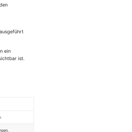
 den
 ausgeführt
n ein
ichtbar ist.
n.
ngen.