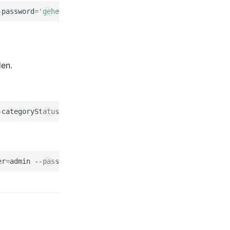
-password
=
'geheim'
--tenantId
=
1
den.
-categoryStatus
er
=
admin
--password
=
'geheim'
--categoryStatus
=
1
--tenant