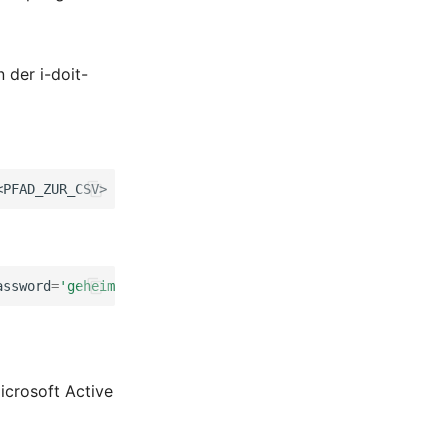
 der i-doit-
<PFAD_ZUR_CSV>
--importProfileId
assword
=
'geheim'
--tenantId
=
1
--importFile
=
/var/www/impo
icrosoft Active