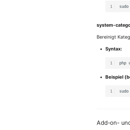
1
sudo
Speicher
Stammdaten (Organisation)
Stammdaten (Person)
system-categ
Stammdaten
(Personengruppe)
Bereinigt Kate
Standort
Syntax:
Status-Planung
Stromverbraucher
1
php
Switch
Varianten
Beispiel (b
Version
Vertragszuweisung
1
sudo
Verwaltungsinstanz
Virtuelle Geräte
Virtuelle Maschine
Virtuelle Maschine (Root)
Add-on- und
Virtuelle Switche