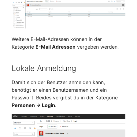
Laufwerk
Server
Listener
Service
Lizenzschlüssel
SIM-Karte
Weitere E-Mail-Adressen können in der
Kategorie
E-Mail Adressen
vergeben werden.
Logbuch
Speichersystem
Login
Stacking
Lokale Anmeldung
Logische Geräte (Client)
Stadt
Damit sich der Benutzer anmelden kann,
benötigt er einen Benutzernamen und ein
Logische Geräte (LDEV
Steckdosenleiste
Passwort. Beides vergibst du in der Kategorie
Server)
Personen → Login
.
Supernet
Logische Netzwerkports
Switch
Mobilfunk