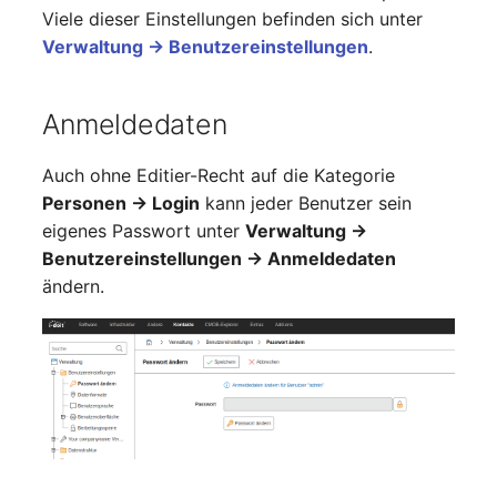
Viele dieser Einstellungen befinden sich unter
Notfallplanzuweisung
Virtueller Host
Verwaltung → Benutzereinstellungen
.
Objektbild
Virtueller Server
Anmeldedaten
Organisation
VoIP-Telefon
Auch ohne Editier-Recht auf die Kategorie
PDU
VRRP
Personen → Login
kann jeder Benutzer sein
eigenes Passwort unter
Verwaltung →
Personen
VRRP/HSRP Cluster
Benutzereinstellungen → Anmeldedaten
ändern.
Personengruppen
WAN-Leitung
Personengruppen
Wireless Access Point
Mitglieder
RAID-Verbund