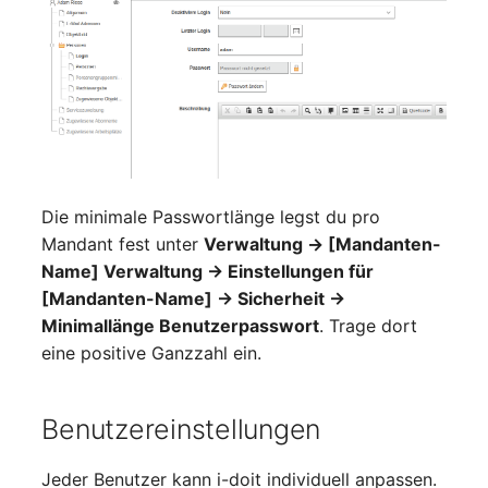
Switch Chassis
Modell
Systemdienst
Monitor
Telefon
Netz
Telefonanlage
Netzbereiche
Die minimale Passwortlänge legst du pro
Unterbrechungsfreie
Mandant fest unter
Verwaltung → [Mandanten-
Netzwerk
Stromversorgung
Name] Verwaltung → Einstellungen für
[Mandanten-Name] → Sicherheit →
Netzwerk-Interface
Verstärker
Minimallänge Benutzerpasswort
. Trage dort
eine positive Ganzzahl ein.
Netzwerk-Listener
Verteilerkasten
Netzwerkport
Vertrag
Benutzereinstellungen
Netzwerkverbindungen
Virtueller Client
Jeder Benutzer kann i-doit individuell anpassen.