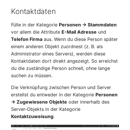
Personengruppen
Gruppenmitgliedschaft
Kontaktdaten
Printbox
Handbuchzuweisung
Fülle in der Kategorie
Personen → Stammdaten
Rack-Segment
vor allem die Attribute
E-Mail Adresse
und
Hostadapter (HBA)
Telefon Firma
aus. Wenn du diese Person später
Raum
einem anderen Objekt zuordnest (z. B. als
Hostadresse
Administrator eines Servers), werden diese
Remote Management
Kontaktdaten dort direkt angezeigt. So erreichst
Installation
Controller
du die zuständige Person schnell, ohne lange
suchen zu müssen.
IP-Liste
Replikationsobjekt
Die Verknüpfung zwischen Person und Server
Kabel
Router
erstellst du entweder in der Kategorie
Personen
→ Zugewiesene Objekte
oder innerhalb des
Karten
SAN Zoning
Server-Objekts in der Kategorie
Kontaktzuweisung
.
Kontaktzuweisung
Schrank