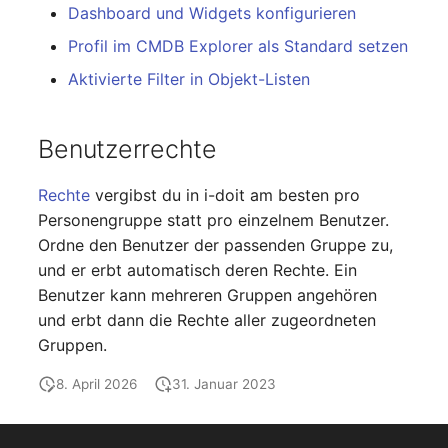
Dashboard und Widgets konfigurieren
Servicezuweisung
Profil im CMDB Explorer als Standard setzen
Aktivierte Filter in Objekt-Listen
SIM
Slots
Benutzerrechte
Softwarezuweisung
Rechte
vergibst du in i-doit am besten pro
Personengruppe statt pro einzelnem Benutzer.
Soundkarte
Ordne den Benutzer der passenden Gruppe zu,
und er erbt automatisch deren Rechte. Ein
Speicher
Benutzer kann mehreren Gruppen angehören
und erbt dann die Rechte aller zugeordneten
Stammdaten (Organisati
Gruppen.
Stammdaten (Person)
8. April 2026
31. Januar 2023
Stammdaten