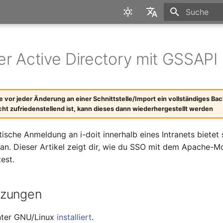
Suche wird in
English
Deutsch
r Active Directory mit GSSAPI
le vor jeder Änderung an einer Schnittstelle/Import ein vollständiges Bac
cht zufriedenstellend ist, kann dieses dann wiederhergestellt werden
ische Anmeldung an i-doit innerhalb eines Intranets bietet 
an. Dieser Artikel zeigt dir, wie du SSO mit dem Apache-
est.
tzungen
unter GNU/Linux
installiert
.