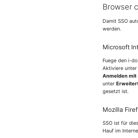
Personengruppen Mitglieder
WAN-Leitung
Browser cl
Wireless Access Point
Personengruppenmitgliedschaft
RAID-Verbund
Damit SSO auto
Raum
werden.
Rechenressourcen
Rechnung
Microsoft In
Remote Management
Controller
Fuege den i-doi
Routing
Aktiviere unte
Räumlich zugeordnete
Anmelden mit
Objekte
unter
Erweiter
Schnittstelle
gesetzt ist.
Schrank
Servicezuweisung
Mozilla Fir
SIM
Slots
SSO ist für die
Softwarezuweisung
Hauf im Interne
Soundkarte