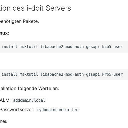
ion des i-doit Servers
 benötigten Pakete.
nux:
install
msktutil
libapache2-mod-auth-gssapi
install
msktutil
libapache2-mod-auth-gssapi
tallation folgende Werte an:
EALM:
addomain.local
Passwortserver:
mydomaincontroller
neu: