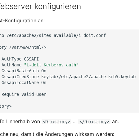
bserver konfigurieren
t-Konfiguration an:
no
/etc/apache2/sites-available/i-doit.conf

ory
/var/www/html/>

AuthType
AuthName
"i-doit Kerberos auth"
GssapiBasicAuth
GssapiCredStore
GssapiLocalName
On

Require
valid-user

Teil innerhalb von
...
an.
<Directory>
</Directory>
che neu, damit die Änderungen wirksam werden: