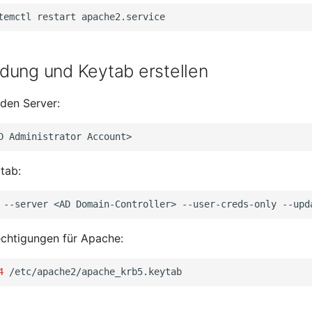
temctl
restart
dung und Keytab erstellen
 den Server:
D
Administrator
ytab:
--server
<AD
Domain-Controller>
--user-creds-only
--upd
echtigungen für Apache:
4