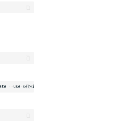
ate
--use-service-account
--service
HTTP/idoit.mydomain.