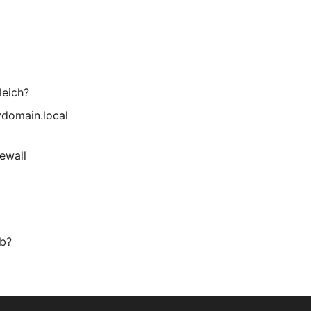
leich?
ydomain.local
rewall
ab?