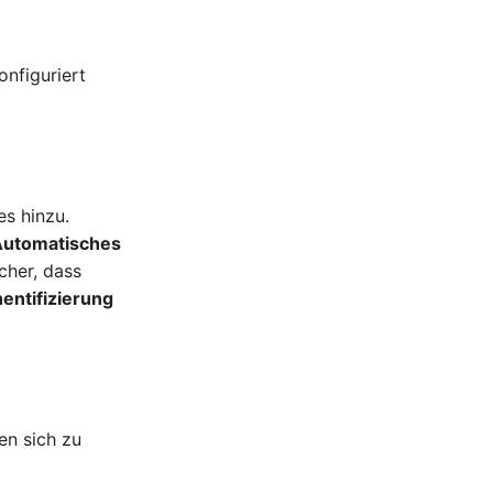
nfiguriert
es hinzu.
Automatisches
icher, dass
entifizierung
en sich zu