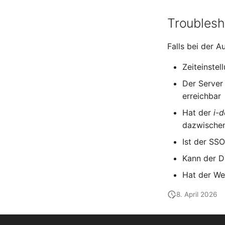
Speicher
Troublesh
Stammdaten (Organisation)
Stammdaten (Person)
Falls bei der A
Stammdaten
(Personengruppe)
Zeiteinste
Standort
Der Server 
Status-Planung
erreichbar
Stromverbraucher
Hat der
i-d
Switch
dazwische
Varianten
Ist der SS
Version
Vertragszuweisung
Kann der 
Verwaltungsinstanz
Hat der We
Virtuelle Geräte
8. April 2026
Virtuelle Maschine
Virtuelle Maschine (Root)
Virtuelle Switche