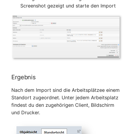
changelog-aeltere-
Mobiltelefon
Screenshot gezeigt und starte den Import
versionen
E-Mail-Adressen
Monitor
Faser/Ader
Netzbereich
FC-Port
Netzersatzanlage
Formfaktor
Notfallplan
Freigabe
Objektgruppe
Ergebnis
Freigabenzugriff
Nach dem Import sind die Arbeitsplätzee einem
Organisation
Standort zugeordnet. Unter jedem Arbeitsplatz
Gastsysteme
findest du den zugehörigen Client, Bildschirm
Patchfeld
und Drucker.
Gerät
Personen
Grafikkarte