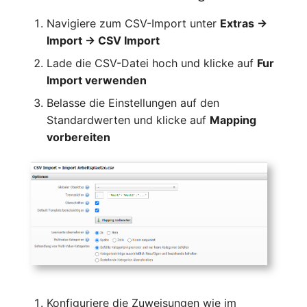
Release Notes 1.10
Changelogs 1.13.x
Datenbanktabelle
Kryptokarte
Navigiere zum CSV-Import unter
Extras →
Variable Reports
VIVA2 (IT-
Import → CSV Import
Grundschutz)
Release Notes 1.9
Changelogs 1.12.x
Datenbankzugriff
KVM-Switch
VM provisionieren
Lade die CSV-Datei hoch und klicke auf
Fur
(veraltet)
Workflow
Release Notes 1.8
Changelogs 1.11.x
Datenbankzuweisung
Land
Import verwenden
Belasse die Einstellungen auf den
Release Notes 1.7
Changelogs 1.10.x
Datensicherung
Layer-2-Netz
Standardwerten und klicke auf
Mapping
vorbereiten
Changelogs 1.9.x
Datensicherung
Layer-3-Netz
(zugewiesene Objekte)
Changelogs 1.8.x
Leerrohr
DBMS Information
Changelogs 1.7.x
Leitungsnetz
DHCP
Changelogs 1.6.x
Lizenzen
Dienste
Changelogs 1.5.x
Middleware
Drucker
Konfiguriere die Zuweisungen wie im