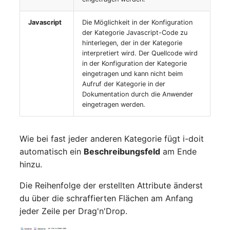
Virtuelle Geräte
Javascript
Die Möglichkeit in der Konfiguration
Virtuelle Maschine
der Kategorie Javascript-Code zu
hinterlegen, der in der Kategorie
Virtuelle Maschine (Root)
interpretiert wird. Der Quellcode wird
in der Konfiguration der Kategorie
eingetragen und kann nicht beim
Virtuelle Switche
Aufruf der Kategorie in der
Dokumentation durch die Anwender
Virtueller Host
eingetragen werden.
Virtueller Host (Root)
Wie bei fast jeder anderen Kategorie fügt i-doit
WAN-Verbindung
automatisch ein
Beschreibungsfeld
am Ende
hinzu.
Zertifikat
Die Reihenfolge der erstellten Attribute änderst
du über die schraffierten Flächen am Anfang
Zugewiesene Arbeitsplätze
jeder Zeile per Drag'n'Drop.
Zugewiesene Geräte