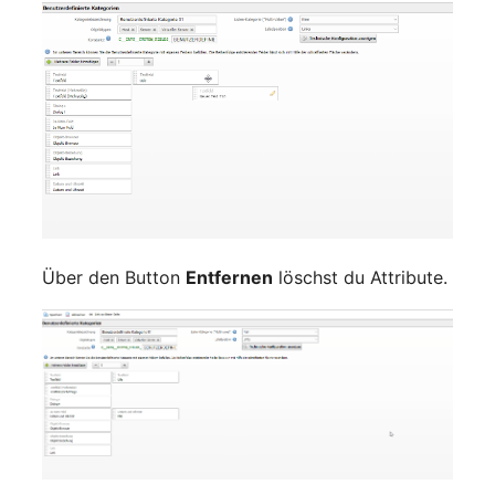
Zugewiesene Objekte
(Organisation)
Zugewiesene Objekte
(Person)
Zugewiesene Objekte
(Personengruppe)
Über den Button
Entfernen
löschst du Attribute.
Zugewiesene Personen
(Organisation)
Zugewiesene SIM-Karten
Zugewiesener Arbeitsplatz
Zugriff