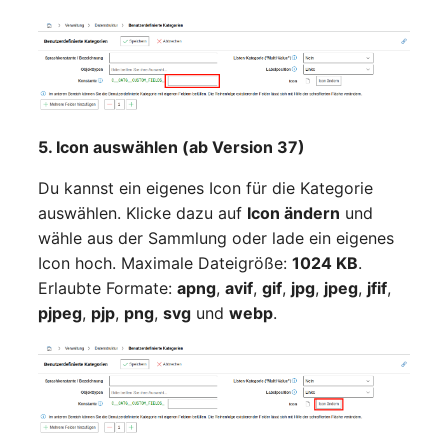
Personengruppen
Gruppenmitgliedschaft
Printbox
Handbuchzuweisung
Rack-Segment
Hostadapter (HBA)
5. Icon auswählen (ab Version 37)
Raum
Hostadresse
Du kannst ein eigenes Icon für die Kategorie
Remote Management
auswählen. Klicke dazu auf
Icon ändern
und
Installation
Controller
wähle aus der Sammlung oder lade ein eigenes
Icon hoch. Maximale Dateigröße:
1024 KB
.
IP-Liste
Replikationsobjekt
Erlaubte Formate:
apng
,
avif
,
gif
,
jpg
,
jpeg
,
jfif
,
pjpeg
,
pjp
,
png
,
svg
und
webp
.
Kabel
Router
Karten
SAN Zoning
Kontaktzuweisung
Schrank