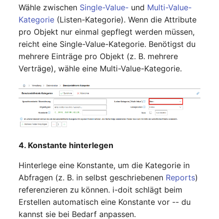
Mobiltelefon
changelog-aeltere-
Wähle zwischen
Single-Value-
und
Multi-Value-
E-Mail-Adressen
versionen
Kategorie
(Listen-Kategorie). Wenn die Attribute
Monitor
pro Objekt nur einmal gepflegt werden müssen,
Faser/Ader
reicht eine Single-Value-Kategorie. Benötigst du
Netzbereich
mehrere Einträge pro Objekt (z. B. mehrere
FC-Port
Verträge), wähle eine Multi-Value-Kategorie.
Netzersatzanlage
Formfaktor
Notfallplan
Freigabe
Objektgruppe
Freigabenzugriff
4. Konstante hinterlegen
Organisation
Gastsysteme
Hinterlege eine Konstante, um die Kategorie in
Patchfeld
Abfragen (z. B. in selbst geschriebenen
Reports
)
Gerät
referenzieren zu können. i-doit schlägt beim
Personen
Erstellen automatisch eine Konstante vor -- du
Grafikkarte
kannst sie bei Bedarf anpassen.