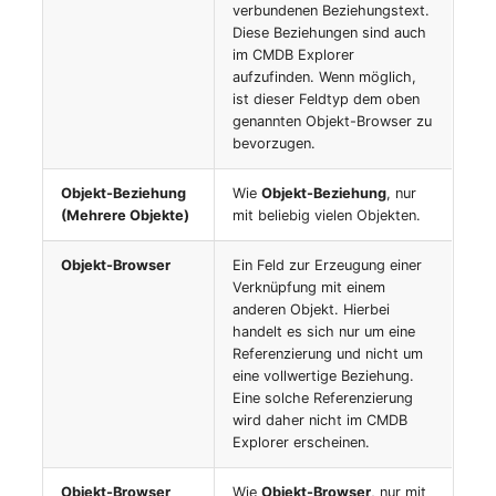
verbundenen Beziehungstext.
Diese Beziehungen sind auch
Raum
im CMDB Explorer
aufzufinden. Wenn möglich,
ist dieser Feldtyp dem oben
Rechenressourcen
genannten Objekt-Browser zu
bevorzugen.
Rechnung
Objekt-Beziehung
Wie
Objekt-Beziehung
, nur
Remote Management
(Mehrere Objekte)
mit beliebig vielen Objekten.
Controller
Objekt-Browser
Ein Feld zur Erzeugung einer
Verknüpfung mit einem
Routing
anderen Objekt. Hierbei
handelt es sich nur um eine
Räumlich zugeordnete
Referenzierung und nicht um
Objekte
eine vollwertige Beziehung.
Eine solche Referenzierung
wird daher nicht im CMDB
Schnittstelle
Explorer erscheinen.
Schrank
Objekt-Browser
Wie
Objekt-Browser
, nur mit