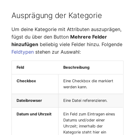
Laufwerk
Server
Ausprägung der Kategorie
Listener
Service
Um deine Kategorie mit Attributen auszuprägen,
Lizenzschlüssel
SIM-Karte
fügst du über den Button
Mehrere Felder
hinzufügen
beliebig viele Felder hinzu. Folgende
Logbuch
Speichersystem
Feldtypen
stehen zur Auswahl:
Login
Stacking
Feld
Beschreibung
Logische Geräte (Client)
Stadt
Checkbox
Eine Checkbox die markiert
werden kann.
Logische Geräte (LDEV
Steckdosenleiste
Dateibrowser
Eine Datei referenzieren.
Server)
Supernet
Datum und Uhrzeit
Ein Feld zum Eintragen eines
Logische Netzwerkports
Datums und/oder einer
Switch
Uhrzeit; innerhalb der
Mobilfunk
Kategorie steht hier ein