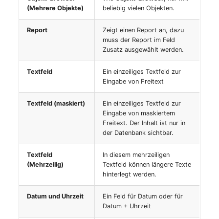
(Mehrere Objekte)
beliebig vielen Objekten.
Servicezuweisung
Report
Zeigt einen Report an, dazu
muss der Report im Feld
SIM
Zusatz ausgewählt werden.
Slots
Textfeld
Ein einzeiliges Textfeld zur
Eingabe von Freitext
Softwarezuweisung
Textfeld (maskiert)
Ein einzeiliges Textfeld zur
Eingabe von maskiertem
Soundkarte
Freitext. Der Inhalt ist nur in
der Datenbank sichtbar.
Speicher
Textfeld
In diesem mehrzeiligen
Stammdaten (Organisation)
(Mehrzeilig)
Textfeld können längere Texte
hinterlegt werden.
Stammdaten (Person)
Datum und Uhrzeit
Ein Feld für Datum oder für
Datum + Uhrzeit
Stammdaten