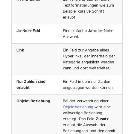
Textformatierungen wie zum
Notfallplanzuweisung
Virtueller Host
Beispiel kursive Schrift
erlaubt.
Objektbild
Virtueller Server
Ja-Nein-Feld
Eine einfache Ja-oder-Nein-
Auswahl.
Organisation
VoIP-Telefon
Link
Ein Feld zur Angabe eines
PDU
VRRP
Hyperlinks, der innerhalb der
Kategorie angeklickt werden
Personen
VRRP/HSRP Cluster
kann und dort weiterleitet.
Personengruppen
WAN-Leitung
Nur Zahlen sind
Ein Feld in dem nur Zahlen
erlaubt
eingetragen werden können.
Personengruppen
Wireless Access Point
Objekt-Beziehung
Bei der Verwendung einer
Mitglieder
Objektbeziehung
wird eine
vollwertige Beziehung
Personengruppenmitgliedschaft
erzeugt. Das Feld
Zusatz
erlaubt die Auswahl der
Beziehungsart und den damit
RAID-Verbund