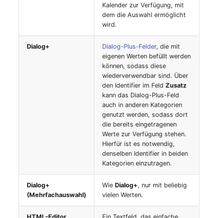
Switch Chassis
Kalender zur Verfügung, mit
dem die Auswahl ermöglicht
Modell
wird.
Systemdienst
Monitor
Dialog+
Dialog-Plus-Felder
, die mit
Telefon
eigenen Werten befüllt werden
Netz
können, sodass diese
wiederverwendbar sind. Über
Telefonanlage
den Identifier im Feld
Zusatz
Netzbereiche
kann das Dialog-Plus-Feld
Unterbrechungsfreie
auch in anderen Kategorien
Netzwerk
Stromversorgung
genutzt werden, sodass dort
die bereits eingetragenen
Werte zur Verfügung stehen.
Netzwerk-Interface
Verstärker
Hierfür ist es notwendig,
denselben Identifier in beiden
Netzwerk-Listener
Verteilerkasten
Kategorien einzutragen.
Netzwerkport
Vertrag
Dialog+
Wie
Dialog+
, nur mit beliebig
(Mehrfachauswahl)
vielen Werten.
Netzwerkverbindungen
Virtueller Client
HTML-Editor
Ein Textfeld, das einfache