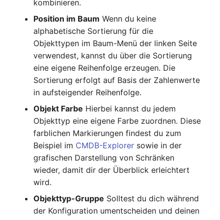
kombinieren.
Laufwerk
Server
Position im Baum
Wenn du keine
alphabetische Sortierung für die
Listener
Service
Objekttypen im Baum-Menü der linken Seite
verwendest, kannst du über die Sortierung
Lizenzschlüssel
SIM-Karte
eine eigene Reihenfolge erzeugen. Die
Sortierung erfolgt auf Basis der Zahlenwerte
Logbuch
Speichersystem
in aufsteigender Reihenfolge.
Login
Stacking
Objekt Farbe
Hierbei kannst du jedem
Objekttyp eine eigene Farbe zuordnen. Diese
Logische Geräte (Client)
Stadt
farblichen Markierungen findest du zum
Beispiel im
CMDB-Explorer
sowie in der
Logische Geräte (LDEV
Steckdosenleiste
grafischen Darstellung von Schränken
Server)
wieder, damit dir der Überblick erleichtert
Supernet
wird.
Logische Netzwerkports
Objekttyp-Gruppe
Solltest du dich während
Switch
der Konfiguration umentscheiden und deinen
Mobilfunk