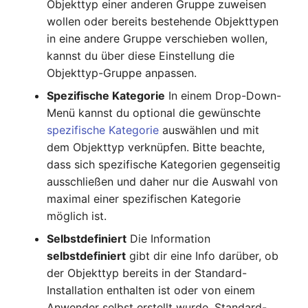
Objekttyp einer anderen Gruppe zuweisen
Switch Chassis
wollen oder bereits bestehende Objekttypen
Modell
in eine andere Gruppe verschieben wollen,
Systemdienst
kannst du über diese Einstellung die
Monitor
Objekttyp-Gruppe anpassen.
Telefon
Netz
Spezifische Kategorie
In einem Drop-Down-
Telefonanlage
Menü kannst du optional die gewünschte
Netzbereiche
spezifische Kategorie
auswählen und mit
Unterbrechungsfreie
dem Objekttyp verknüpfen. Bitte beachte,
Netzwerk
Stromversorgung
dass sich spezifische Kategorien gegenseitig
ausschließen und daher nur die Auswahl von
Netzwerk-Interface
Verstärker
maximal einer spezifischen Kategorie
möglich ist.
Netzwerk-Listener
Verteilerkasten
Selbstdefiniert
Die Information
selbstdefiniert
gibt dir eine Info darüber, ob
Netzwerkport
Vertrag
der Objekttyp bereits in der Standard-
Installation enthalten ist oder von einem
Netzwerkverbindungen
Virtueller Client
Anwender selbst erstellt wurde. Standard-