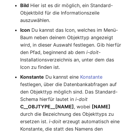
Bild
Hier ist es dir möglich, ein Standard-
Servicezuweisung
Objektbild für die Informationszeile
auszuwählen.
SIM
Icon
Du kannst das Icon, welches im Menü-
Baum neben deinem Objekttyp angezeigt
Slots
wird, in dieser Auswahl festlegen. Gib hierfür
den Pfad, beginnend ab dem
i-doit
-
Softwarezuweisung
Installationsverzeichnis an, unter dem das
Icon zu finden ist.
Soundkarte
Konstante
Du kannst eine
Konstante
Speicher
festlegen, über die Datenbankabfragen auf
den Objekttyp möglich sind. Das Standard-
Stammdaten (Organisation)
Schema hierfür lautet in
i-doit
C__OBJTYPE__[NAME]
, wobei
[NAME]
Stammdaten (Person)
durch die Bezeichnung des Objekttyps zu
ersetzen ist.
i-doit
erzeugt automatisch eine
Stammdaten
Konstante, die statt des Namens den