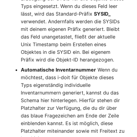
Personengruppen
Typs eingesetzt. Wenn du dieses Feld leer
Gruppenmitgliedschaft
lässt, wird das Standard-Präfix
SYSID_
Printbox
verwendet. Andernfalls werden die SYSIDs
Handbuchzuweisung
mit deinem eigenen Präfix generiert. Bleibt
Rack-Segment
das Feld unangetastet, fließt der aktuelle
Hostadapter (HBA)
Unix Timestamp beim Erstellen eines
Raum
Objektes in die SYSID ein. Bei eigenem
Hostadresse
Präfix wird die Objekt-ID herangezogen.
Remote Management
Installation
Controller
Automatische Inventarnummer
Wenn du
möchtest, dass i-doit für Objekte dieses
IP-Liste
Replikationsobjekt
Typs eigenständig individuelle
Inventarnummern generiert, kannst du das
Kabel
Router
Schema hier hinterlegen. Hierfür stehen dir
Platzhalter zur Verfügung, die du dir über
Karten
SAN Zoning
das blaue Fragezeichen am Ende der Zeile
einblenden kannst. Es ist möglich, diese
Kontaktzuweisung
Schrank
Platzhalter miteinander sowie mit Freitext zu