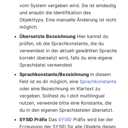
Mobiltelefon
changelog-aeltere-
vom System vergeben wird. Sie ist eindeutig
E-Mail-Adressen
versionen
und erlaubt die Identifikation des
Monitor
Objekttyps. Eine manuelle Änderung ist nicht
Faser/Ader
möglich.
Netzbereich
Übersetzte Bezeichnung
Hier kannst du
FC-Port
prüfen, ob die Sprachkonstante, die du
Netzersatzanlage
verwendest in der aktuell gewählten Sprache
Formfaktor
korrekt übersetzt wird, falls du eine eigene
Notfallplan
Sprachdatei verwendest
Freigabe
Objektgruppe
Sprachkonstante/Bezeichnung
In diesem
Freigabenzugriff
Feld ist es dir möglich, eine
Sprachkonstante
Organisation
oder eine Bezeichnung im Klartext zu
Gastsysteme
vergeben. Solltest du
i-doit
multilingual
Patchfeld
nutzen, verwende bitte eine Konstante, die
Gerät
du in den eigenen Sprachdateien übersetzt.
Personen
SYSID Präfix
Das
SYSID
Präfix wird bei der
Grafikkarte
Erzeugung der SYSID für alle Objekte dieses