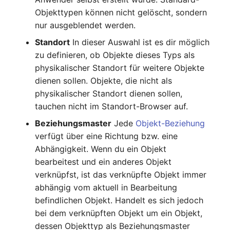
Objekttypen können nicht gelöscht, sondern
Notfallplanzuweisung
Virtueller Host
nur ausgeblendet werden.
Objektbild
Virtueller Server
Standort
In dieser Auswahl ist es dir möglich
zu definieren, ob Objekte dieses Typs als
Organisation
VoIP-Telefon
physikalischer Standort für weitere Objekte
dienen sollen. Objekte, die nicht als
PDU
VRRP
physikalischer Standort dienen sollen,
tauchen nicht im Standort-Browser auf.
Personen
VRRP/HSRP Cluster
Beziehungsmaster
Jede
Objekt-Beziehung
verfügt über eine Richtung bzw. eine
Personengruppen
WAN-Leitung
Abhängigkeit. Wenn du ein Objekt
bearbeitest und ein anderes Objekt
Personengruppen
Wireless Access Point
verknüpfst, ist das verknüpfte Objekt immer
Mitglieder
abhängig vom aktuell in Bearbeitung
befindlichen Objekt. Handelt es sich jedoch
Personengruppenmitgliedschaft
bei dem verknüpften Objekt um ein Objekt,
dessen Objekttyp als Beziehungsmaster
RAID-Verbund