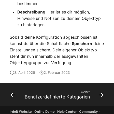
bestimmen.
Zugewiesene Objekte
Beschreibung
Hier ist es dir möglich,
(Organisation)
Hinweise und Notizen zu deinem Objekttyp
zu hinterlegen.
Zugewiesene Objekte
(Person)
Sobald deine Konfiguration abgeschlossen ist,
kannst du über die Schaltfläche
Speichern
deine
Zugewiesene Objekte
Einstellungen sichern. Dein eigener Objekttyp
(Personengruppe)
steht dir nun innerhalb der ausgewählten
Objekttypgruppe zur Verfügung.
Zugewiesene Personen
(Organisation)
8. April 2026
2. Februar 2023
Zugewiesene SIM-Karten
Weiter
Benutzerdefinierte Kategorien
Zugewiesener Arbeitsplatz
Zugriff
i-doit Website
·
Online Demo
·
Help Center
·
Community
·