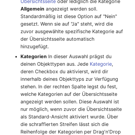
Virtuelle Geräte
Übersichtsseite
oder lediglich die Kategorie
Allgemein
angezeigt werden soll.
Virtuelle Maschine
Standardmäßig ist diese Option auf "Nein"
gesetzt. Wenn sie auf "Ja" steht, wird die
Virtuelle Maschine (Root)
zuvor ausgewählte spezifische Kategorie auf
der Übersichtsseite automatisch
Virtuelle Switche
hinzugefügt.
Kategorien
In dieser Auswahl prägst du
Virtueller Host
deinen Objekttypen aus. Jede
Kategorie
,
deren Checkbox du aktivierst, wird dir
Virtueller Host (Root)
innerhalb deines Objekttyps zur Verfügung
stehen. In der rechten Spalte legst du fest,
WAN-Verbindung
welche Kategorien auf der Übersichtsseite
angezeigt werden sollen. Diese Auswahl ist
Zertifikat
nur möglich, wenn zuvor die Übersichtsseite
als Standard-Ansicht aktiviert wurde. Über
Zugewiesene Arbeitsplätze
die schraffierten Streifen lässt sich die
Reihenfolge der Kategorien per Drag'n'Drop
Zugewiesene Geräte