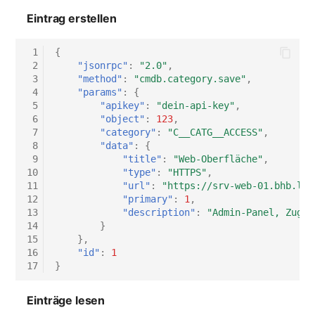
Eintrag erstellen
 1
{
 2
"jsonrpc"
:
"2.0"
,
 3
"method"
:
"cmdb.category.save"
,
 4
"params"
:
{
 5
"apikey"
:
"dein-api-key"
,
 6
"object"
:
123
,
 7
"category"
:
"C__CATG__ACCESS"
,
 8
"data"
:
{
 9
"title"
:
"Web-Oberfläche"
,
10
"type"
:
"HTTPS"
,
11
"url"
:
"https://srv-web-01.bhb.loc
12
"primary"
:
1
,
13
"description"
:
"Admin-Panel, Zugan
14
}
15
},
16
"id"
:
1
17
}
Einträge lesen