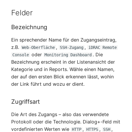
Personengruppen
Felder
Printbox
Bezeichnung
Rack-Segment
Ein sprechender Name für den Zugangseintrag,
Raum
z.B.
,
,
Web-Oberfläche
SSH-Zugang
iDRAC Remote
oder
. Die
Console
Monitoring Dashboard
Remote Management
Bezeichnung erscheint in der Listenansicht der
Controller
Kategorie und in Reports. Wähle einen Namen,
der auf den ersten Blick erkennen lässt, wohin
Replikationsobjekt
der Link führt und wozu er dient.
Router
Zugriffsart
SAN Zoning
Die Art des Zugangs – also das verwendete
Protokoll oder die Technologie. Dialog+-Feld mit
Schrank
vordefinierten Werten wie
,
,
,
HTTP
HTTPS
SSH