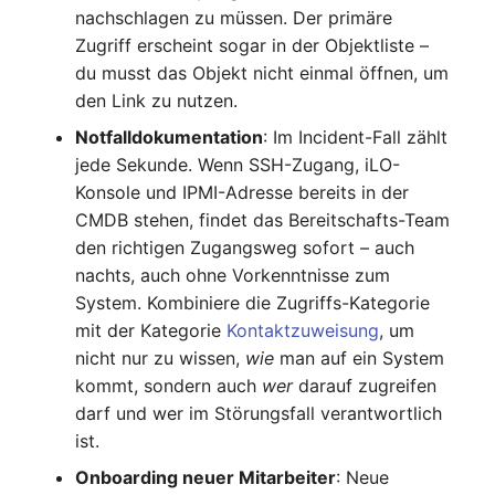
nachschlagen zu müssen. Der primäre
IP Address Management
FC-Switch
Release Notes 22
Changelog 22
Zugriff erscheint sogar in der Objektliste –
(IPAM)
Report Views
Maintenance
du musst das Objekt nicht einmal öffnen, um
Flugzeug
Release Notes 1.19
Changelog 21
den Link zu nutzen.
Kabel-Patches und -wege
Signal-Slot System
Nagios
Gebäude
Release Notes 1.18
Changelog 20
Notfalldokumentation
: Im Incident-Fall zählt
Komplexe Reports
DIY Daten-Import
OCS Inventory NG
jede Sekunde. Wenn SSH-Zugang, iLO-
Host
Release Notes 1.17
Changelogs 1.19.x
Konsole und IPMI-Adresse bereits in der
Passwörter verwalten
Dashboard Widget
Relocate-CI
CMDB stehen, findet das Bereitschafts-Team
programmieren
Kabel
Release Notes 1.16
Changelogs 1.18.x
den richtigen Zugangsweg sofort – auch
Prod→Test Datenbank-
Replacement
nachts, auch ohne Vorkenntnisse zum
Synchronisation
Kabeltrasse
Release Notes 1.14
Changelogs 1.17.x
System. Kombiniere die Zugriffs-Kategorie
Rights Documentation
mit der Kategorie
Kontaktzuweisung
, um
Standort-basierte
Klimaanlage
Release Notes 1.13
Changelogs 1.16.x
nicht nur zu wissen,
wie
man auf ein System
Benutzerrechte
SHD Connect
kommt, sondern auch
wer
darauf zugreifen
Client
Release Notes 1.12
Changelogs 1.15.x
darf und wer im Störungsfall verantwortlich
Standorte
URL-Router
ist.
Konverter
Release Notes 1.11
Changelogs 1.14.x
Onboarding neuer Mitarbeiter
: Neue
Switch Stacking
VIVA