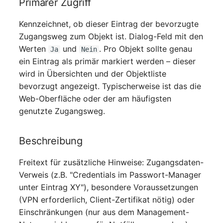
Primärer Zugriff
Switch Chassis
Kennzeichnet, ob dieser Eintrag der bevorzugte
Systemdienst
Zugangsweg zum Objekt ist. Dialog-Feld mit den
Werten
und
. Pro Objekt sollte genau
Ja
Nein
Telefon
ein Eintrag als primär markiert werden – dieser
wird in Übersichten und der Objektliste
Telefonanlage
bevorzugt angezeigt. Typischerweise ist das die
Web-Oberfläche oder der am häufigsten
Unterbrechungsfreie
genutzte Zugangsweg.
Stromversorgung
Beschreibung
Verstärker
Freitext für zusätzliche Hinweise: Zugangsdaten-
Verteilerkasten
Verweis (z.B. "Credentials im Passwort-Manager
unter Eintrag XY"), besondere Voraussetzungen
Vertrag
(VPN erforderlich, Client-Zertifikat nötig) oder
Einschränkungen (nur aus dem Management-
Virtueller Client