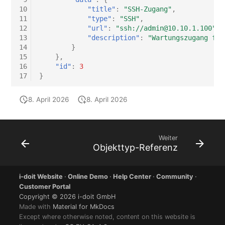
10
"title"
:
"SSH-Zugang"
,
11
"type"
:
"SSH"
,
12
"url"
:
"ssh://admin@10.10.1.100"
,
13
"description"
:
"Wartungszugang für
14
}
15
},
16
"id"
:
3
17
}
8. April 2026
8. April 2026
Weiter
Objekttyp-Referenz
i-doit Website
·
Online Demo
·
Help Center
·
Community
·
Customer Portal
Copyright © 2026 i-doit GmbH
Made with
Material for MkDocs
Except where otherwise noted, content on this website is