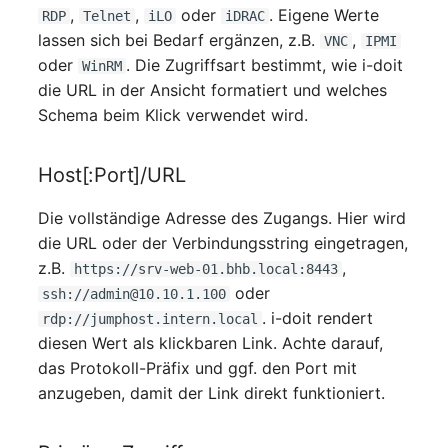
,
,
oder
. Eigene Werte
RDP
Telnet
iLO
iDRAC
Server
lassen sich bei Bedarf ergänzen, z.B.
,
VNC
IPMI
oder
. Die Zugriffsart bestimmt, wie i-doit
WinRM
Service
die URL in der Ansicht formatiert und welches
Schema beim Klick verwendet wird.
SIM-Karte
Speichersystem
Host[:Port]/URL
Stacking
Die vollständige Adresse des Zugangs. Hier wird
die URL oder der Verbindungsstring eingetragen,
Stadt
z.B.
,
https://srv-web-01.bhb.local:8443
oder
ssh://admin@10.10.1.100
Steckdosenleiste
. i-doit rendert
rdp://jumphost.intern.local
diesen Wert als klickbaren Link. Achte darauf,
Supernet
das Protokoll-Präfix und ggf. den Port mit
anzugeben, damit der Link direkt funktioniert.
Switch