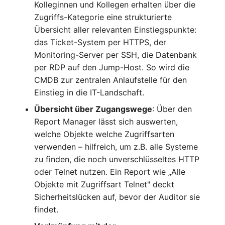
Kolleginnen und Kollegen erhalten über die
Kryptokarte
Release Notes 1.10
Changelogs 1.13.x
Zugriffs-Kategorie eine strukturierte
Variable Reports
VIVA2 (IT-
Übersicht aller relevanten Einstiegspunkte:
Grundschutz)
KVM-Switch
Release Notes 1.9
Changelogs 1.12.x
das Ticket-System per HTTPS, der
VM provisionieren
(veraltet)
Monitoring-Server per SSH, die Datenbank
Workflow
Land
Release Notes 1.8
Changelogs 1.11.x
per RDP auf den Jump-Host. So wird die
CMDB zur zentralen Anlaufstelle für den
Layer-2-Netz
Release Notes 1.7
Changelogs 1.10.x
Einstieg in die IT-Landschaft.
Layer-3-Netz
Changelogs 1.9.x
Übersicht über Zugangswege
: Über den
Report Manager lässt sich auswerten,
Leerrohr
Changelogs 1.8.x
welche Objekte welche Zugriffsarten
verwenden – hilfreich, um z.B. alle Systeme
Leitungsnetz
Changelogs 1.7.x
zu finden, die noch unverschlüsseltes HTTP
oder Telnet nutzen. Ein Report wie „Alle
Lizenzen
Changelogs 1.6.x
Objekte mit Zugriffsart Telnet" deckt
Sicherheitslücken auf, bevor der Auditor sie
Middleware
Changelogs 1.5.x
findet.