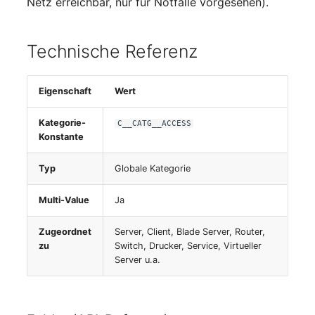
Netz erreichbar, nur für Notfälle vorgesehen).
Virtueller Host
Technische Referenz
Virtueller Server
VoIP-Telefon
Eigenschaft
Wert
Kategorie-
VRRP
C__CATG__ACCESS
Konstante
VRRP/HSRP Cluster
Typ
Globale Kategorie
WAN-Leitung
Multi-Value
Ja
Wireless Access Point
Zugeordnet
Server, Client, Blade Server, Router,
zu
Switch, Drucker, Service, Virtueller
Server u.a.