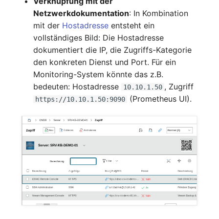
Verknüpfung mit der
Mobiltelefon
changelog-aeltere-
Netzwerkdokumentation
: In Kombination
versionen
mit der
Hostadresse
entsteht ein
Monitor
vollständiges Bild: Die Hostadresse
dokumentiert die IP, die Zugriffs-Kategorie
Netzbereich
den konkreten Dienst und Port. Für ein
Monitoring-System könnte das z.B.
Netzersatzanlage
bedeuten: Hostadresse
, Zugriff
10.10.1.50
(Prometheus UI).
https://10.10.1.50:9090
Notfallplan
Objektgruppe
Organisation
Patchfeld
Personen