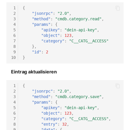
 1
{
 2
"jsonrpc"
:
"2.0"
,
 3
"method"
:
"cmdb.category.read"
,
 4
"params"
:
{
 5
"apikey"
:
"dein-api-key"
,
 6
"object"
:
123
,
 7
"category"
:
"C__CATG__ACCESS"
 8
},
 9
"id"
:
2
10
}
Eintrag aktualisieren
 1
{
 2
"jsonrpc"
:
"2.0"
,
 3
"method"
:
"cmdb.category.save"
,
 4
"params"
:
{
 5
"apikey"
:
"dein-api-key"
,
 6
"object"
:
123
,
 7
"category"
:
"C__CATG__ACCESS"
,
 8
"entry"
:
32
,
 9
"data"
:
{