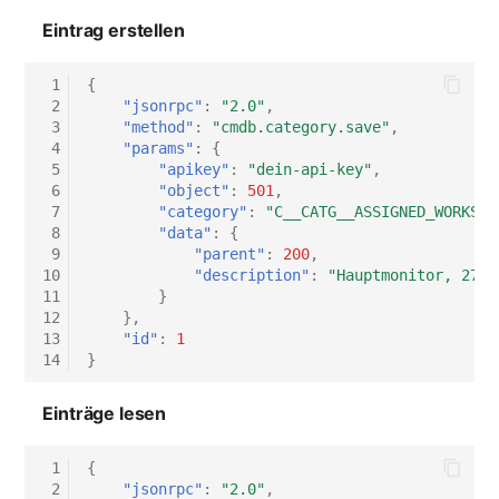
Server
Eintrag erstellen
Service
 1
{
 2
"jsonrpc"
:
"2.0"
,
 3
"method"
:
"cmdb.category.save"
,
SIM-Karte
 4
"params"
:
{
 5
"apikey"
:
"dein-api-key"
,
Speichersystem
 6
"object"
:
501
,
 7
"category"
:
"C__CATG__ASSIGNED_WORKSTA
 8
"data"
:
{
Stacking
 9
"parent"
:
200
,
10
"description"
:
"Hauptmonitor, 27 Z
Stadt
11
}
12
},
13
"id"
:
1
Steckdosenleiste
14
}
Supernet
Einträge lesen
Switch
 1
{
 2
"jsonrpc"
:
"2.0"
,