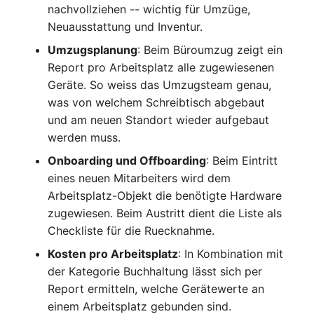
nachvollziehen -- wichtig für Umzüge,
IP Address Management
FC-Switch
Release Notes 22
Changelog 22
Neuausstattung und Inventur.
(IPAM)
Report Views
Maintenance
Umzugsplanung
: Beim Büroumzug zeigt ein
Flugzeug
Release Notes 1.19
Changelog 21
Kabel-Patches und -wege
Signal-Slot System
Report pro Arbeitsplatz alle zugewiesenen
Nagios
Geräte. So weiss das Umzugsteam genau,
Gebäude
Release Notes 1.18
Changelog 20
Komplexe Reports
DIY Daten-Import
was von welchem Schreibtisch abgebaut
OCS Inventory NG
und am neuen Standort wieder aufgebaut
Host
Release Notes 1.17
Changelogs 1.19.x
Passwörter verwalten
Dashboard Widget
Relocate-CI
werden muss.
programmieren
Kabel
Release Notes 1.16
Changelogs 1.18.x
Onboarding und Offboarding
: Beim Eintritt
Prod→Test Datenbank-
Replacement
eines neuen Mitarbeiters wird dem
Synchronisation
Kabeltrasse
Release Notes 1.14
Changelogs 1.17.x
Arbeitsplatz-Objekt die benötigte Hardware
Rights Documentation
zugewiesen. Beim Austritt dient die Liste als
Standort-basierte
Klimaanlage
Release Notes 1.13
Changelogs 1.16.x
Checkliste für die Ruecknahme.
Benutzerrechte
SHD Connect
Kosten pro Arbeitsplatz
: In Kombination mit
Client
Release Notes 1.12
Changelogs 1.15.x
Standorte
der Kategorie Buchhaltung lässt sich per
URL-Router
Report ermitteln, welche Gerätewerte an
Konverter
Release Notes 1.11
Changelogs 1.14.x
Switch Stacking
einem Arbeitsplatz gebunden sind.
VIVA