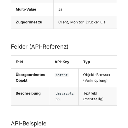
Personengruppen
Multi-Value
Ja
Printbox
Zugeordnet zu
Client, Monitor, Drucker u.a.
Rack-Segment
Raum
Felder (API-Referenz)
Remote Management
Feld
API-Key
Typ
Controller
Übergeordnetes
Objekt-Browser
parent
Replikationsobjekt
Objekt
(Verknüpfung)
Router
Beschreibung
Textfeld
descripti
(mehrzeilig)
on
SAN Zoning
Schrank
API-Beispiele