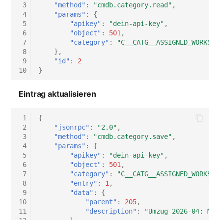
 3
"method"
:
"cmdb.category.read"
,
Switch Chassis
 4
"params"
:
{
 5
"apikey"
:
"dein-api-key"
,
Systemdienst
 6
"object"
:
501
,
 7
"category"
:
"C__CATG__ASSIGNED_WORKSTA
 8
},
Telefon
 9
"id"
:
2
10
}
Telefonanlage
Eintrag aktualisieren
Unterbrechungsfreie
Stromversorgung
 1
{
 2
"jsonrpc"
:
"2.0"
,
 3
"method"
:
"cmdb.category.save"
,
Verstärker
 4
"params"
:
{
 5
"apikey"
:
"dein-api-key"
,
Verteilerkasten
 6
"object"
:
501
,
 7
"category"
:
"C__CATG__ASSIGNED_WORKSTA
 8
"entry"
:
1
,
Vertrag
 9
"data"
:
{
10
"parent"
:
205
,
Virtueller Client
11
"description"
:
"Umzug 2026-04: Mon