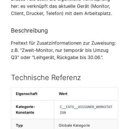
Mobiltelefon
changelog-aeltere-
her: es verknüpft das aktuelle Gerät (Monitor,
versionen
Client, Drucker, Telefon) mit dem Arbeitsplatz.
Monitor
Beschreibung
Netzbereich
Freitext für Zusatzinformationen zur Zuweisung:
Netzersatzanlage
z.B. "Zweit-Monitor, nur temporär bis Umzug
Q3" oder "Leihgerät, Rückgabe bis 30.06.".
Notfallplan
Objektgruppe
Technische Referenz
Organisation
Eigenschaft
Wert
Patchfeld
Kategorie-
C__CATG__ASSIGNED_WORKSTAT
Konstante
ION
Personen
Typ
Globale Kategorie