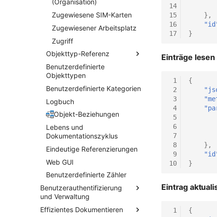
(Organisation)
14
Zugewiesene SIM-Karten
15
},
16
"id
Zugewiesener Arbeitsplatz
17
}
Zugriff
Objekttyp-Referenz
Einträge lesen
Benutzerdefinierte
Access Point Controller
Objekttypen
Anwendung
 1
{
Benutzerdefinierte Kategorien
 2
"js
Gerät/Appliance
 3
"me
Logbuch
Arbeitsplatz
 4
"pa
Objekt-Beziehungen
 5
Betriebssystem
 6
Lebens und
Blade Chassis
 7
Dokumentationszyklus
Blade Server
 8
},
Eindeutige Referenzierungen
 9
"id
Cluster
Web GUI
10
}
Clusterdienst
Benutzerdefinierte Zähler
Dateien
Eintrag aktuali
Benutzerauthentifizierung
Datenbankinstanz
und Verwaltung
Datenbankschema
Effizientes Dokumentieren
Integrierte
 1
{