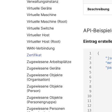
Verwaltungsinstanz
Virtuelle Geräte
Beschreibung
Virtuelle Maschine
Virtuelle Maschine (Root)
Virtuelle Switche
API-Beispie
Virtueller Host
Eintrag erstell
Virtueller Host (Root)
WAN-Verbindung
 1
{
Zertifikat
 2
"js
Zugewiesene Arbeitsplätze
 3
"me
 4
"pa
Zugewiesene Geräte
 5
Zugewiesene Objekte
 6
(Organisation)
 7
Zugewiesene Objekte
 8
(Person)
 9
10
Zugewiesene Objekte
11
(Personengruppe)
12
Zugewiesene Personen
13