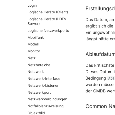
Login
Erstellungs
Logische Geräte (Client)
Logische Geräte (LDEV
Das Datum, an 
Server)
ergibt sich die
Logische Netzwerkports
Ein ungewöhnlic
Mobilfunk
längst hätte e
Modell
Monitor
Ablaufdatu
Netz
Netzbereiche
Das kritischste
Dieses Datum i
Netzwerk
Bedingung
Abl
Netzwerk-Interface
werden müssen.
Netzwerk-Listener
der CMDB wert
Netzwerkport
Netzwerkverbindungen
Common N
Notfallplanzuweisung
Objektbild