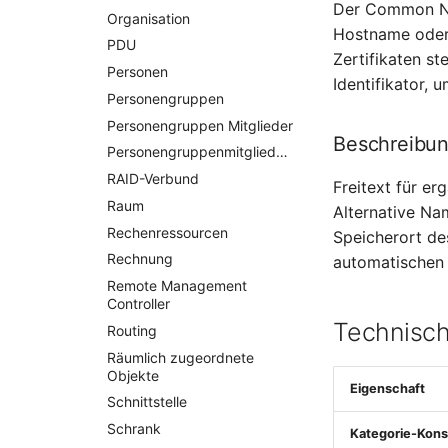
Der Common Nam
Organisation
Hostname oder
PDU
Zertifikaten s
Personen
Identifikator, 
Personengruppen
Personengruppen Mitglieder
Beschreibu
Personengruppenmitgliedschaft
RAID-Verbund
Freitext für er
Raum
Alternative Na
Rechenressourcen
Speicherort de
Rechnung
automatischen 
Remote Management
Controller
Technisch
Routing
Räumlich zugeordnete
Objekte
Eigenschaft
Schnittstelle
Schrank
Kategorie-Kons