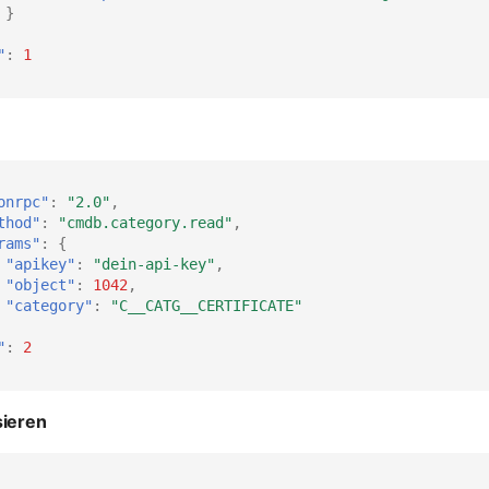
}
"
:
1
onrpc"
:
"2.0"
,
thod"
:
"cmdb.category.read"
,
rams"
:
{
"apikey"
:
"dein-api-key"
,
"object"
:
1042
,
"category"
:
"C__CATG__CERTIFICATE"
"
:
2
sieren