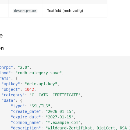
Textfeld (mehrzeilig)
description
le
en
onrpc"
:
"2.0"
,
thod"
:
"cmdb.category.save"
,
rams"
:
{
"apikey"
:
"dein-api-key"
,
"object"
:
1042
,
"category"
:
"C__CATG__CERTIFICATE"
,
"data"
:
{
"type"
:
"SSL/TLS"
,
"create_date"
:
"2026-01-15"
,
"expire_date"
:
"2027-01-15"
,
"common_name"
:
"*.example.com"
,
"description"
:
"Wildcard-Zertifikat, DigiCert, RSA 