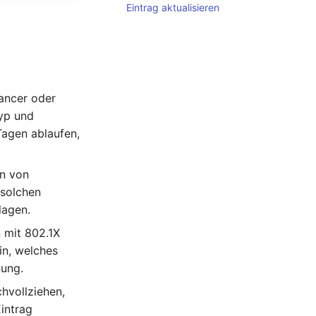
Eintrag aktualisieren
lancer oder
yp und
Tagen ablaufen,
en von
 solchen
lagen.
 mit 802.1X
in, welches
nung.
hvollziehen,
intrag