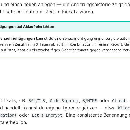
n und einen neuen anlegen — die Änderungshistorie zeigt da
ifikate im Laufe der Zeit im Einsatz waren.
igungen bei Ablauf einrichten
Benachrichtigungen
kannst du eine Benachrichtigung einrichten, die autom
enn ein Zertifikat in X Tagen abläuft. In Kombination mit einem Report, der 
auflistet, hast du ein zweistufiges Sicherheitsnetz gegen vergessene Ver
tifikats, z.B.
,
,
oder
.
SSL/TLS
Code Signing
S/MIME
Client
ld handelt, kannst du eigene Typen ergänzen — etwa
Wildc
oder
. Eine konsistente Benennung e
idation)
Let's Encrypt
ts erheblich.