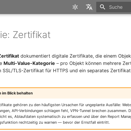
Suche wird in
English
Deutsch
e: Zertifikat
Zertifikat
dokumentiert digitale Zertifikate, die einem Obje
ne
Multi-Value-Kategorie
– pro Objekt können mehrere Zerti
n SSL/TLS-Zertifikat für HTTPS und ein separates Zertifikat
 im Blick behalten
ifikate gehören zu den häufigsten Ursachen für ungeplante Ausfälle: Webs
ungen, API-Verbindungen schlagen fehl, VPN-Tunnel brechen zusammen. D
licht es, Ablaufdaten systematisch zu erfassen und über den Report Mana
sfunktion rechtzeitig zu warnen — bevor der Ernstfall eintritt.