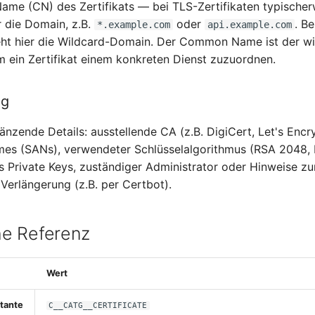
e (CN) des Zertifikats — bei TLS-Zertifikaten typischer
 die Domain, z.B.
oder
. B
*.example.com
api.example.com
teht hier die Wildcard-Domain. Der Common Name ist der wi
um ein Zertifikat einem konkreten Dienst zuzuordnen.
ng
gänzende Details: ausstellende CA (z.B. DigiCert, Let's Encr
mes (SANs), verwendeter Schlüsselalgorithmus (RSA 2048,
s Private Keys, zuständiger Administrator oder Hinweise zu
Verlängerung (z.B. per Certbot).
e Referenz
Wert
tante
C__CATG__CERTIFICATE