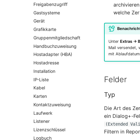
Freigabenzugriff
archiviere
welche Zert
Gastsysteme
Gerät
Benachricht
Grafikkarte
Gruppenmitgliedschaft
Unter
Extras → 
Handbuchzuweisung
Mail versendet, w
mit Ablaufdatum 
Hostadapter (HBA)
Hostadresse
Installation
Felder
IP-Liste
Kabel
Typ
Karten
Kontaktzuweisung
Die Art des Zer
Laufwerk
ein Dialog+-Fe
Listener
(Extended Val
Lizenzschlüssel
Filtern in Repor
Logbuch