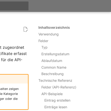
itialisiert
Inhaltsverzeichnis
Verwendung
Felder
kt zugeordnet
Typ
fikate erfasst
Erstellungsdatum
 für die API-
Ablaufdatum
Common Name
Beschreibung
Technische Referenz
Felder (API-Referenz)
eiten zeigen
API-Beispiele
ie Kategorie
ger oder die
Eintrag erstellen
Einträge lesen