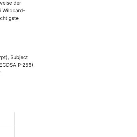
weise der
ei Wildcard-
chtigste
ypt), Subject
 ECDSA P-256),
r