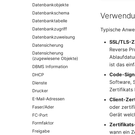
Changelog 1.7.1
Changelog 1.6.2
Changelog 1.5.4
Datenbankobjekte
Changelog 1.3
Changelog 1.7
Changelog 1.6.1
Changelog 1.5.3
Datenbankschema
Verwend
Changelog 1.2
Changelog 1.6
Changelog 1.5.2
Datenbanktabelle
Changelog 1.1
Changelog 1.5.1
Datenbankzugriff
Typische Anwe
Changelog 1.0.x
Changelog 1.5
Datenbankzuweisung
Changelog 0.9.x
SSL/TLS-Ze
Datensicherung
Changelog 0.8.x
Reverse Pr
Datensicherung
Ablaufdatum
(zugewiesene Objekte)
ist das ein
DBMS Information
Code-Signi
DHCP
Software, 
Dienste
Zertifikats
Drucker
E-Mail-Adressen
Client-Zer
oder zerti
Faser/Ader
Gerät welch
FC-Port
Formfaktor
Zertifikats
Freigabe
wann ein Z