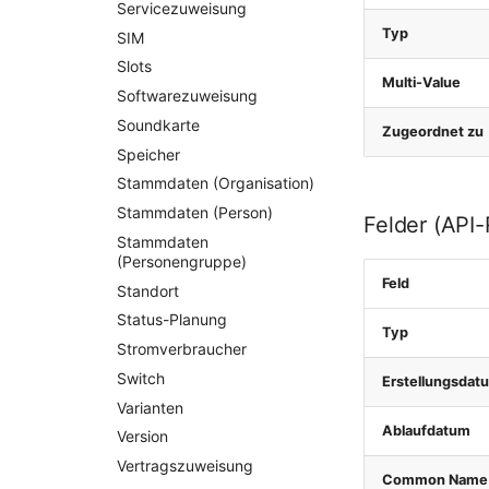
Servicezuweisung
Typ
SIM
Slots
Multi-Value
Softwarezuweisung
Soundkarte
Zugeordnet zu
Speicher
Stammdaten (Organisation)
Stammdaten (Person)
Felder (API
Stammdaten
(Personengruppe)
Feld
Standort
Status-Planung
Typ
Stromverbraucher
Switch
Erstellungsdat
Varianten
Ablaufdatum
Version
Vertragszuweisung
Common Name