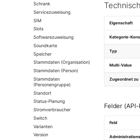
Technisch
Schrank
Servicezuweisung
SIM
Eigenschaft
Slots
Softwarezuweisung
Kategorie-Kons
Soundkarte
Typ
Speicher
Stammdaten (Organisation)
Multi-Value
Stammdaten (Person)
Stammdaten
Zugeordnet zu
(Personengruppe)
Standort
Status-Planung
Felder (API
Stromverbraucher
Switch
Feld
Varianten
Version
Administrations