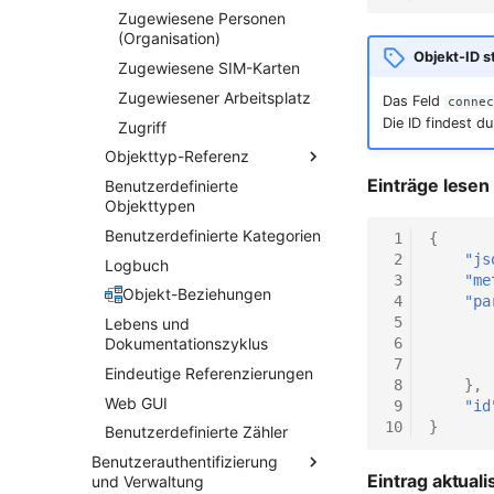
Zugewiesene Personen
(Organisation)
Objekt-ID s
Zugewiesene SIM-Karten
Zugewiesener Arbeitsplatz
Das Feld
connec
Die ID findest d
Zugriff
Objekttyp-Referenz
Einträge lesen
Benutzerdefinierte
Access Point Controller
Objekttypen
Anwendung
Benutzerdefinierte Kategorien
 1
{
Gerät/Appliance
 2
"js
Logbuch
Arbeitsplatz
 3
"me
Objekt-Beziehungen
 4
"pa
Betriebssystem
 5
Lebens und
Blade Chassis
Dokumentationszyklus
 6
Blade Server
 7
Eindeutige Referenzierungen
 8
},
Cluster
Web GUI
 9
"id
Clusterdienst
10
}
Benutzerdefinierte Zähler
Dateien
Benutzerauthentifizierung
Eintrag aktuali
Datenbankinstanz
und Verwaltung