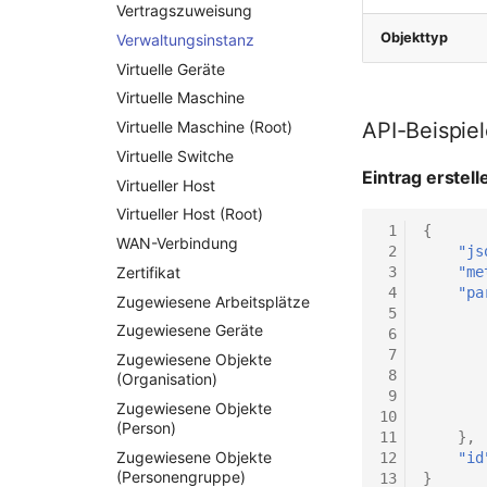
Vertragszuweisung
Objekttyp
Verwaltungsinstanz
Virtuelle Geräte
Virtuelle Maschine
Virtuelle Maschine (Root)
API-Beispie
Virtuelle Switche
Eintrag erstell
Virtueller Host
Virtueller Host (Root)
 1
{
WAN-Verbindung
 2
"js
 3
"me
Zertifikat
 4
"pa
Zugewiesene Arbeitsplätze
 5
Zugewiesene Geräte
 6
 7
Zugewiesene Objekte
 8
(Organisation)
 9
Zugewiesene Objekte
10
(Person)
11
},
Zugewiesene Objekte
12
"id
(Personengruppe)
13
}