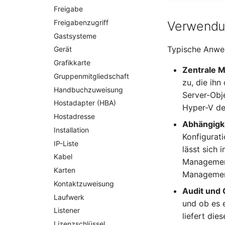
Freigabe
Freigabenzugriff
Verwend
Gastsysteme
Typische Anwe
Gerät
Grafikkarte
Zentrale 
Gruppenmitgliedschaft
zu, die ihn
Handbuchzuweisung
Server-Obj
Hostadapter (HBA)
Hyper-V de
Hostadresse
Abhängigk
Installation
Konfigurat
IP-Liste
lässt sich
Kabel
Management
Karten
Managemen
Kontaktzuweisung
Audit und
Laufwerk
und ob es 
Listener
liefert die
Lizenzschlüssel