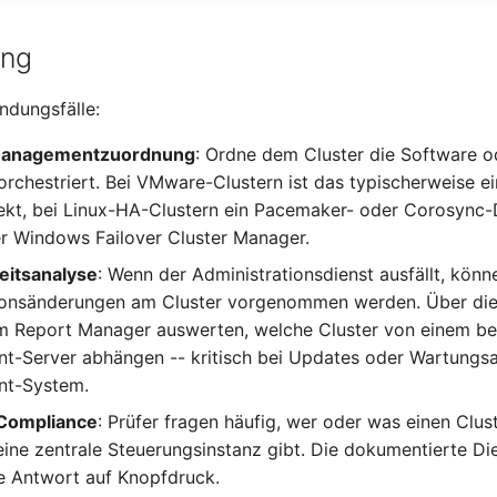
ung
ndungsfälle:
Managementzuordnung
: Ordne dem Cluster die Software o
 orchestriert. Bei VMware-Clustern ist das typischerweise e
ekt, bei Linux-HA-Clustern ein Pacemaker- oder Corosync-D
r Windows Failover Cluster Manager.
eitsanalyse
: Wenn der Administrationsdienst ausfällt, könn
ionsänderungen am Cluster vorgenommen werden. Über di
 im Report Manager auswerten, welche Cluster von einem b
-Server abhängen -- kritisch bei Updates oder Wartungs
t-System.
 Compliance
: Prüfer fragen häufig, wer oder was einen Clus
eine zentrale Steuerungsinstanz gibt. Die dokumentierte D
se Antwort auf Knopfdruck.