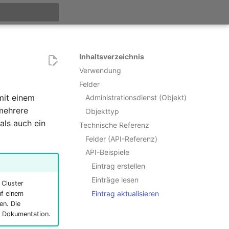
itialisiert
Inhaltsverzeichnis
Verwendung
Felder
it einem
Administrationsdienst (Objekt)
mehrere
Objekttyp
als auch ein
Technische Referenz
Felder (API-Referenz)
API-Beispiele
Eintrag erstellen
Einträge lesen
 Cluster
Eintrag aktualisieren
uf einem
en. Die
n Dokumentation.