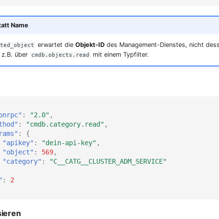
tatt Name
erwartet die
Objekt-ID
des Management-Dienstes, nicht dess
ted_object
u z.B. über
mit einem Typfilter.
cmdb.objects.read
onrpc"
:
"2.0"
,
thod"
:
"cmdb.category.read"
,
rams"
:
{
"apikey"
:
"dein-api-key"
,
"object"
:
569
,
"category"
:
"C__CATG__CLUSTER_ADM_SERVICE"
"
:
2
sieren