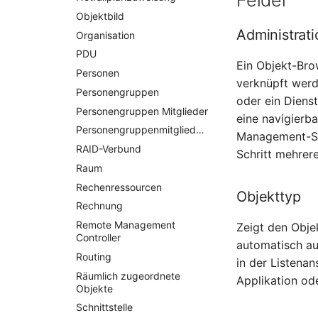
Felder
Objektbild
Administrati
Organisation
PDU
Ein Objekt-Bro
Personen
verknüpft werd
Personengruppen
oder ein Diens
Personengruppen Mitglieder
eine navigierb
Personengruppenmitgliedschaft
Management-Se
RAID-Verbund
Schritt mehrer
Raum
Rechenressourcen
Objekttyp
Rechnung
Remote Management
Zeigt den Obje
Controller
automatisch au
Routing
in der Listenan
Räumlich zugeordnete
Applikation ode
Objekte
Schnittstelle