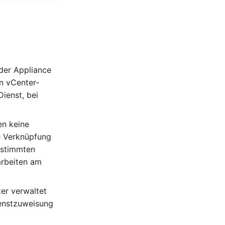
der Appliance
in vCenter-
ienst, bei
en keine
e Verknüpfung
estimmten
arbeiten am
ter verwaltet
ienstzuweisung