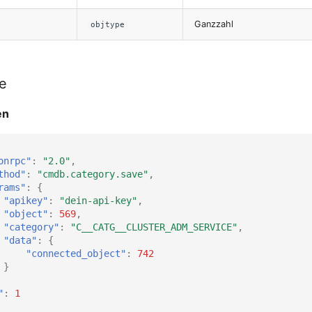
Ganzzahl
objtype
le
en
onrpc"
:
"2.0"
,
thod"
:
"cmdb.category.save"
,
rams"
:
{
"apikey"
:
"dein-api-key"
,
"object"
:
569
,
"category"
:
"C__CATG__CLUSTER_ADM_SERVICE"
,
"data"
:
{
"connected_object"
:
742
}
"
:
1