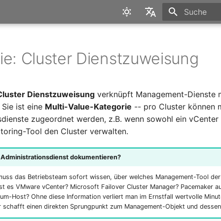
Suche wird in
English
Deutsch
ie: Cluster Dienstzuweisung
Cluster Dienstzuweisung
verknüpft Management-Dienste m
 Sie ist eine
Multi-Value-Kategorie
-- pro Cluster können 
sdienste zugeordnet werden, z.B. wenn sowohl ein vCenter 
toring-Tool den Cluster verwalten.
Administrationsdienst dokumentieren?
 muss das Betriebsteam sofort wissen, über welches Management-Tool der
Ist es VMware vCenter? Microsoft Failover Cluster Manager? Pacemaker a
um-Host? Ohne diese Information verliert man im Ernstfall wertvolle Minut
r schafft einen direkten Sprungpunkt zum Management-Objekt und desse