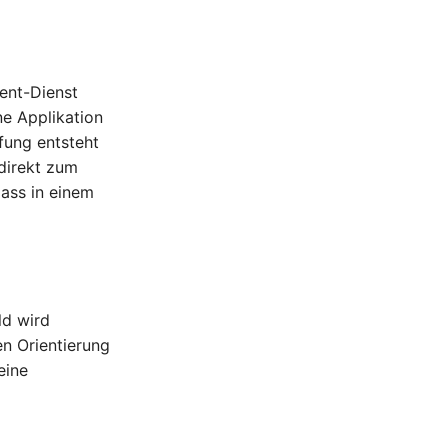
ent-Dienst
ne Applikation
fung entsteht
 direkt zum
ass in einem
ld wird
en Orientierung
eine