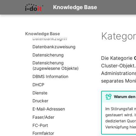
versionen
Changelog 1.8
Changelog 1.7.2
Changelog 1.6.3
Changelog 1.5.5
Datenbanklinks
Knowledge Base
Changelog 1.4
Changelog 1.7.1
Changelog 1.6.2
Changelog 1.5.4
Datenbankobjekte
Changelog 1.3
Changelog 1.7
Changelog 1.6.1
Changelog 1.5.3
Datenbankschema
Changelog 1.2
Changelog 1.6
Changelog 1.5.2
Datenbanktabelle
Kategor
Changelog 1.1
Knowledge Base
Changelog 1.5.1
Datenbankzugriff
Changelog 1.0.x
Changelog 1.5
Datenbankzuweisung
Changelog 0.9.x
Datensicherung
Changelog 0.8.x
Die Kategorie
Datensicherung
Cluster-Objekt.
(zugewiesene Objekte)
Administration
DBMS Information
separates Moni
DHCP
Dienste
Warum den 
Drucker
E-Mail-Adressen
Im Störungsfall
gesteuert wird. 
Faser/Ader
dedizierten Quor
FC-Port
Verknüpfung hie
Formfaktor