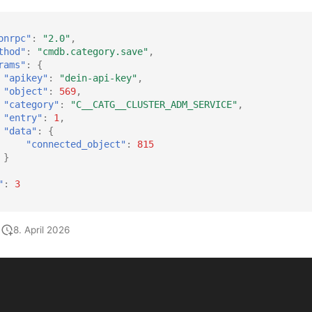
onrpc"
:
"2.0"
,
thod"
:
"cmdb.category.save"
,
rams"
:
{
"apikey"
:
"dein-api-key"
,
"object"
:
569
,
"category"
:
"C__CATG__CLUSTER_ADM_SERVICE"
,
"entry"
:
1
,
"data"
:
{
"connected_object"
:
815
}
"
:
3
8. April 2026