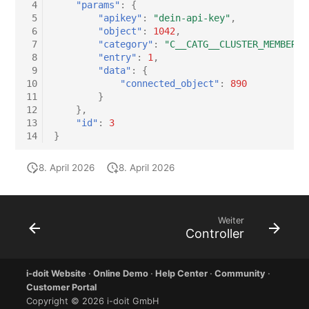
 4
"params"
:
{
 5
"apikey"
:
"dein-api-key"
,
Virtueller Host
 6
"object"
:
1042
,
 7
"category"
:
"C__CATG__CLUSTER_MEMBERSH
Virtueller Server
 8
"entry"
:
1
,
 9
"data"
:
{
10
"connected_object"
:
890
VoIP-Telefon
11
}
12
},
VRRP
13
"id"
:
3
14
}
VRRP/HSRP Cluster
8. April 2026
8. April 2026
WAN-Leitung
Weiter
Wireless Access Point
Controller
i-doit Website
·
Online Demo
·
Help Center
·
Community
·
Customer Portal
Copyright © 2026 i-doit GmbH