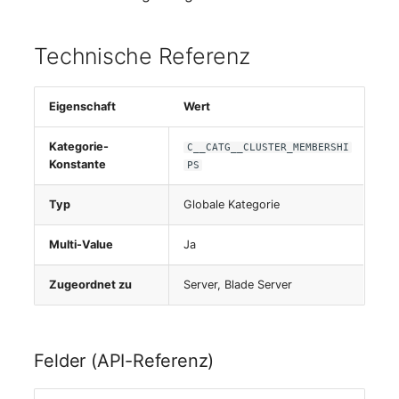
Personengruppen
Printbox
Technische Referenz
Rack-Segment
Eigenschaft
Wert
Raum
Kategorie-
C__CATG__CLUSTER_MEMBERSHI
Konstante
PS
Remote Management
Controller
Typ
Globale Kategorie
Replikationsobjekt
Multi-Value
Ja
Router
Zugeordnet zu
Server, Blade Server
SAN Zoning
Felder (API-Referenz)
Schrank