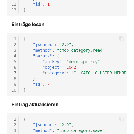
Switch Chassis
12
"id"
:
1
13
}
Systemdienst
Einträge lesen
Telefon
 1
{
 2
"jsonrpc"
:
"2.0"
,
Telefonanlage
 3
"method"
:
"cmdb.category.read"
,
 4
"params"
:
{
 5
"apikey"
:
"dein-api-key"
,
Unterbrechungsfreie
 6
"object"
:
1042
,
Stromversorgung
 7
"category"
:
"C__CATG__CLUSTER_MEMBERSH
 8
},
Verstärker
 9
"id"
:
2
10
}
Verteilerkasten
Eintrag aktualisieren
Vertrag
 1
{
 2
"jsonrpc"
:
"2.0"
,
Virtueller Client
 3
"method"
:
"cmdb.category.save"
,