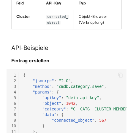
Feld
API-Key
Typ
Server
Cluster
Objekt-Browser
connected_
Service
(Verknüpfung)
object
SIM-Karte
API-Beispiele
Speichersystem
Eintrag erstellen
Stacking
 1
{
Stadt
 2
"jsonrpc"
:
"2.0"
,
 3
"method"
:
"cmdb.category.save"
,
 4
"params"
:
{
Steckdosenleiste
 5
"apikey"
:
"dein-api-key"
,
 6
"object"
:
1042
,
Supernet
 7
"category"
:
"C__CATG__CLUSTER_MEMBERSH
 8
"data"
:
{
 9
"connected_object"
:
567
Switch
10
}
11
},