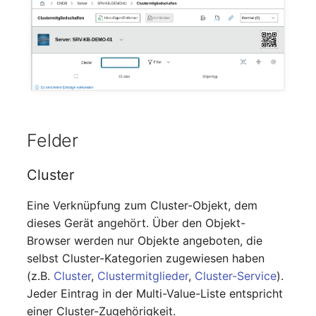
Mobiltelefon
changelog-aeltere-
versionen
Monitor
Netzbereich
Netzersatzanlage
Felder
Notfallplan
Cluster
Objektgruppe
Eine Verknüpfung zum Cluster-Objekt, dem
Organisation
dieses Gerät angehört. Über den Objekt-
Browser werden nur Objekte angeboten, die
Patchfeld
selbst Cluster-Kategorien zugewiesen haben
(z.B.
Cluster
,
Clustermitglieder
,
Cluster-Service
).
Personen
Jeder Eintrag in der Multi-Value-Liste entspricht
einer Cluster-Zugehörigkeit.