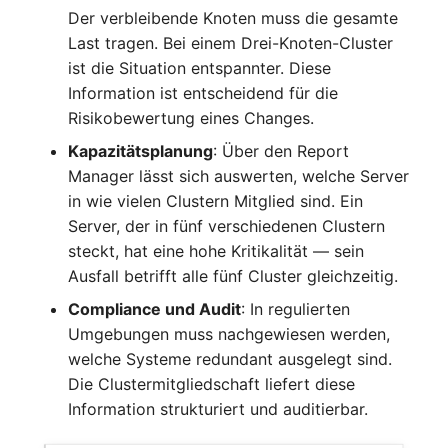
Kryptokarte
Release Notes 1.10
Changelogs 1.13.x
Der verbleibende Knoten muss die gesamte
Variable Reports
VIVA2 (IT-
Last tragen. Bei einem Drei-Knoten-Cluster
Grundschutz)
KVM-Switch
Release Notes 1.9
Changelogs 1.12.x
ist die Situation entspannter. Diese
VM provisionieren
Information ist entscheidend für die
(veraltet)
Workflow
Land
Release Notes 1.8
Changelogs 1.11.x
Risikobewertung eines Changes.
Kapazitätsplanung
: Über den Report
Layer-2-Netz
Release Notes 1.7
Changelogs 1.10.x
Manager lässt sich auswerten, welche Server
in wie vielen Clustern Mitglied sind. Ein
Layer-3-Netz
Changelogs 1.9.x
Server, der in fünf verschiedenen Clustern
steckt, hat eine hohe Kritikalität — sein
Leerrohr
Changelogs 1.8.x
Ausfall betrifft alle fünf Cluster gleichzeitig.
Compliance und Audit
: In regulierten
Leitungsnetz
Changelogs 1.7.x
Umgebungen muss nachgewiesen werden,
welche Systeme redundant ausgelegt sind.
Lizenzen
Changelogs 1.6.x
Die Clustermitgliedschaft liefert diese
Information strukturiert und auditierbar.
Middleware
Changelogs 1.5.x