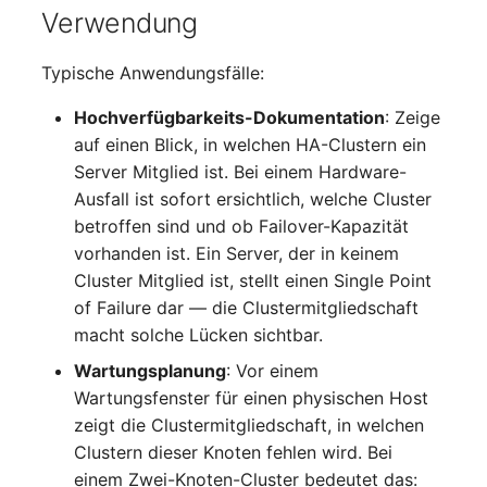
Verwendung
IP Address Management
FC-Switch
Release Notes 22
Changelog 22
(IPAM)
Report Views
Maintenance
Typische Anwendungsfälle:
Flugzeug
Release Notes 1.19
Changelog 21
Kabel-Patches und -wege
Signal-Slot System
Nagios
Hochverfügbarkeits-Dokumentation
: Zeige
Gebäude
Release Notes 1.18
Changelog 20
auf einen Blick, in welchen HA-Clustern ein
Komplexe Reports
DIY Daten-Import
OCS Inventory NG
Server Mitglied ist. Bei einem Hardware-
Host
Release Notes 1.17
Changelogs 1.19.x
Ausfall ist sofort ersichtlich, welche Cluster
Passwörter verwalten
Dashboard Widget
Relocate-CI
betroffen sind und ob Failover-Kapazität
programmieren
Kabel
Release Notes 1.16
Changelogs 1.18.x
vorhanden ist. Ein Server, der in keinem
Prod→Test Datenbank-
Replacement
Cluster Mitglied ist, stellt einen Single Point
Synchronisation
Kabeltrasse
Release Notes 1.14
Changelogs 1.17.x
of Failure dar — die Clustermitgliedschaft
Rights Documentation
macht solche Lücken sichtbar.
Standort-basierte
Klimaanlage
Release Notes 1.13
Changelogs 1.16.x
Benutzerrechte
Wartungsplanung
: Vor einem
SHD Connect
Wartungsfenster für einen physischen Host
Client
Release Notes 1.12
Changelogs 1.15.x
Standorte
zeigt die Clustermitgliedschaft, in welchen
URL-Router
Clustern dieser Knoten fehlen wird. Bei
Konverter
Release Notes 1.11
Changelogs 1.14.x
Switch Stacking
VIVA
einem Zwei-Knoten-Cluster bedeutet das: