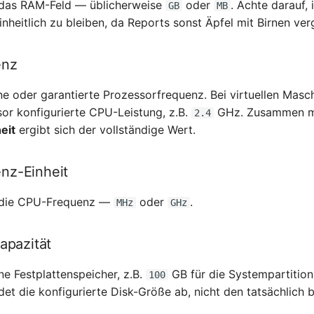
r das RAM-Feld — üblicherweise
oder
. Achte darauf, 
GB
MB
heitlich zu bleiben, da Reports sonst Äpfel mit Birnen ver
enz
e oder garantierte Prozessorfrequenz. Bei virtuellen Masch
sor konfigurierte CPU-Leistung, z.B.
GHz. Zusammen m
2.4
eit
ergibt sich der vollständige Wert.
nz-Einheit
r die CPU-Frequenz —
oder
.
MHz
GHz
apazität
e Festplattenspeicher, z.B.
GB für die Systempartition
100
det die konfigurierte Disk-Größe ab, nicht den tatsächlich 