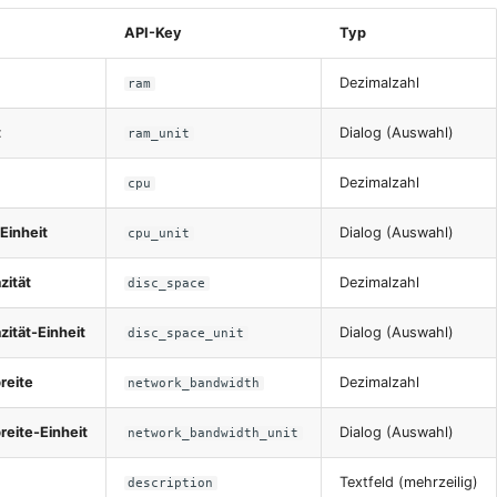
API-Key
Typ
Dezimalzahl
ram
t
Dialog (Auswahl)
ram_unit
Dezimalzahl
cpu
Einheit
Dialog (Auswahl)
cpu_unit
zität
Dezimalzahl
disc_space
zität-Einheit
Dialog (Auswahl)
disc_space_unit
reite
Dezimalzahl
network_bandwidth
eite-Einheit
Dialog (Auswahl)
network_bandwidth_unit
Textfeld (mehrzeilig)
description