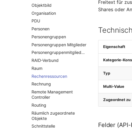
Freitext für zu
Objektbild
Shares oder An
Organisation
PDU
Technisch
Personen
Personengruppen
Personengruppen Mitglieder
Eigenschaft
Personengruppenmitgliedschaft
Kategorie-Kons
RAID-Verbund
Raum
Typ
Rechenressourcen
Rechnung
Multi-Value
Remote Management
Controller
Zugeordnet zu
Routing
Räumlich zugeordnete
Objekte
Felder (API
Schnittstelle