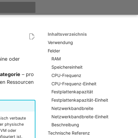
itialisiert
Inhaltsverzeichnis
Verwendung
Felder
hine oder
RAM
Speichereinheit
ategorie
– pro
CPU-Frequenz
rten Ressourcen
CPU-Frequenz-Einheit
Festplattenkapazität
Festplattenkapazität-Einheit
Netzwerkbandbreite
Netzwerkbandbreite-Einheit
sisch verbaute
Beschreibung
er physische
e VM oder
Technische Referenz
guriert ist.