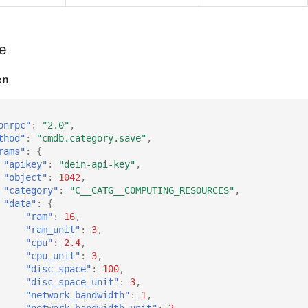
le
en
onrpc"
:
"2.0"
,
thod"
:
"cmdb.category.save"
,
rams"
:
{
"apikey"
:
"dein-api-key"
,
"object"
:
1042
,
"category"
:
"C__CATG__COMPUTING_RESOURCES"
,
"data"
:
{
"ram"
:
16
,
"ram_unit"
:
3
,
"cpu"
:
2.4
,
"cpu_unit"
:
3
,
"disc_space"
:
100
,
"disc_space_unit"
:
3
,
"network_bandwidth"
:
1
,