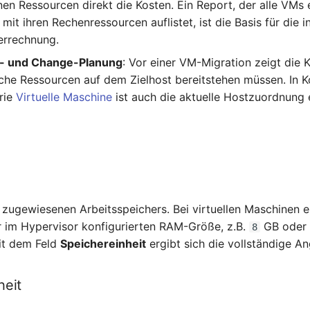
en Ressourcen direkt die Kosten. Ein Report, der alle VMs 
it ihren Rechenressourcen auflistet, ist die Basis für die i
errechnung.
s- und Change-Planung
: Vor einer VM-Migration zeigt die 
lche Ressourcen auf dem Zielhost bereitstehen müssen. In 
rie
Virtuelle Maschine
ist auch die aktuelle Hostzuordnung e
zugewiesenen Arbeitsspeichers. Bei virtuellen Maschinen e
r im Hypervisor konfigurierten RAM-Größe, z.B.
GB ode
8
it dem Feld
Speichereinheit
ergibt sich die vollständige A
heit