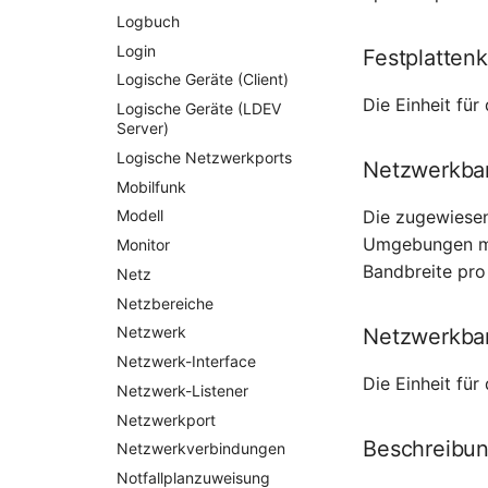
Logbuch
Login
Festplattenk
Logische Geräte (Client)
Die Einheit fü
Logische Geräte (LDEV
Server)
Logische Netzwerkports
Netzwerkba
Mobilfunk
Die zugewiesen
Modell
Umgebungen mit
Monitor
Bandbreite pro
Netz
Netzbereiche
Netzwerk
Netzwerkban
Netzwerk-Interface
Die Einheit fü
Netzwerk-Listener
Netzwerkport
Beschreibu
Netzwerkverbindungen
Notfallplanzuweisung