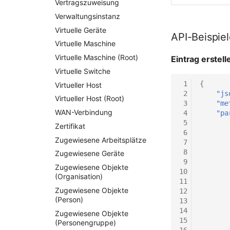
Vertragszuweisung
Verwaltungsinstanz
Virtuelle Geräte
API-Beispie
Virtuelle Maschine
Virtuelle Maschine (Root)
Eintrag erstell
Virtuelle Switche
 1
{
Virtueller Host
 2
"js
Virtueller Host (Root)
 3
"me
WAN-Verbindung
 4
"pa
 5
Zertifikat
 6
Zugewiesene Arbeitsplätze
 7
 8
Zugewiesene Geräte
 9
Zugewiesene Objekte
10
(Organisation)
11
Zugewiesene Objekte
12
(Person)
13
14
Zugewiesene Objekte
15
(Personengruppe)