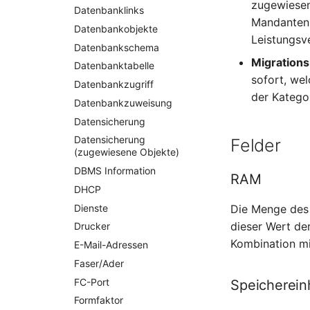
Changelog 1.8
Changelog 1.7.2
Changelog 1.6.3
Changelog 1.5.5
zugewiesen
Datenbanklinks
Changelog 1.4
Mandanten m
Changelog 1.7.1
Changelog 1.6.2
Changelog 1.5.4
Datenbankobjekte
Changelog 1.3
Leistungsv
Changelog 1.7
Changelog 1.6.1
Changelog 1.5.3
Datenbankschema
Changelog 1.2
Changelog 1.6
Changelog 1.5.2
Migration
Datenbanktabelle
Changelog 1.1
Changelog 1.5.1
sofort, we
Datenbankzugriff
Changelog 1.0.x
der Katego
Changelog 1.5
Datenbankzuweisung
Changelog 0.9.x
Datensicherung
Changelog 0.8.x
Datensicherung
Felder
(zugewiesene Objekte)
DBMS Information
RAM
DHCP
Dienste
Die Menge des 
dieser Wert de
Drucker
Kombination m
E-Mail-Adressen
Faser/Ader
FC-Port
Speicherein
Formfaktor