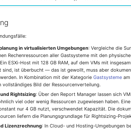
ung
ndungsfälle:
planung in virtualisierten Umgebungen
: Vergleiche die S
en Rechenressourcen aller Gastsysteme mit den physisch
 Ein ESXi-Host mit 128 GB RAM, auf dem VMs mit insgesam
t sind, ist überbucht — das ist gewollt, muss aber dokumen
werden. In Kombination mit der Kategorie
Gastsysteme
am 
n vollständiges Bild der Ressourcenverteilung.
und Rightsizing
: Über den Report Manager lassen sich VMs 
hnlich viel oder wenig Ressourcen zugewiesen haben. Ein
onstant nur 4 GB nutzt, verschwendet Kapazität. Die dokum
urcen liefern die Planungsgrundlage für Rightsizing-Projek
nd Lizenzrechnung
: In Cloud- und Hosting-Umgebungen b