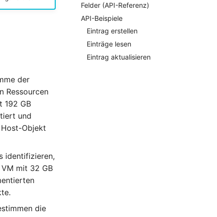
Felder (API-Referenz)
API-Beispiele
Eintrag erstellen
Einträge lesen
Eintrag aktualisieren
umme der
en Ressourcen
t 192 GB
tiert und
Host-Objekt
identifizieren,
e VM mit 32 GB
entierten
te.
estimmen die