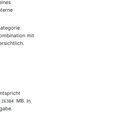
eines
nterne
Kategorie
Kombination mit
rsichtlich.
ntspricht
r
MB. In
16384
ngabe.