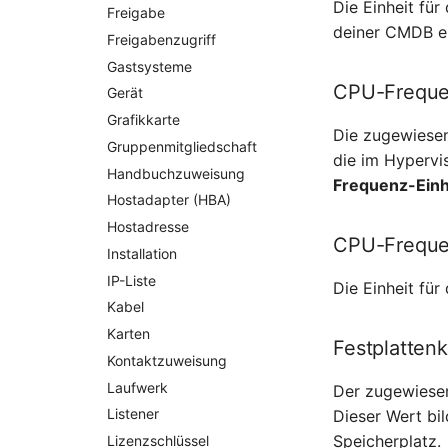
Die Einheit fü
Freigabe
deiner CMDB ein
Freigabenzugriff
Gastsysteme
CPU-Frequ
Gerät
Grafikkarte
Die zugewiesen
Gruppenmitgliedschaft
die im Hypervi
Handbuchzuweisung
Frequenz-Einh
Hostadapter (HBA)
Hostadresse
CPU-Freque
Installation
IP-Liste
Die Einheit fü
Kabel
Karten
Festplattenk
Kontaktzuweisung
Laufwerk
Der zugewiesen
Listener
Dieser Wert bil
Speicherplatz.
Lizenzschlüssel