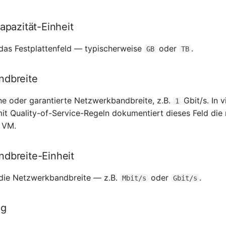
apazität-Einheit
r das Festplattenfeld — typischerweise
oder
.
GB
TB
ndbreite
e oder garantierte Netzwerkbandbreite, z.B.
Gbit/s. In v
1
 Quality-of-Service-Regeln dokumentiert dieses Feld die 
 VM.
dbreite-Einheit
r die Netzwerkbandbreite — z.B.
oder
.
Mbit/s
Gbit/s
ng