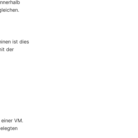
innerhalb
gleichen.
inen ist dies
it der
 einer VM.
belegten