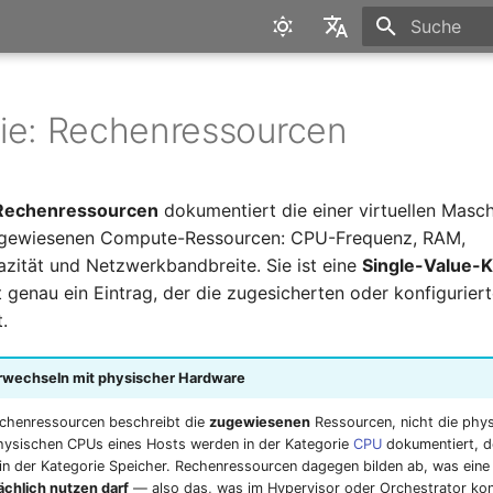
Suche wird in
English
Deutsch
ie: Rechenressourcen
Rechenressourcen
dokumentiert die einer virtuellen Masc
ewiesenen Compute-Ressourcen: CPU-Frequenz, RAM,
azität und Netzwerkbandbreite. Sie ist eine
Single-Value-K
t genau ein Eintrag, der die zugesicherten oder konfigurie
.
erwechseln mit physischer Hardware
echenressourcen beschreibt die
zugewiesenen
Ressourcen, nicht die phy
hysischen CPUs eines Hosts werden in der Kategorie
CPU
dokumentiert, d
 in der Kategorie Speicher. Rechenressourcen dagegen bilden ab, was ein
ächlich nutzen darf
— also das, was im Hypervisor oder Orchestrator konfi