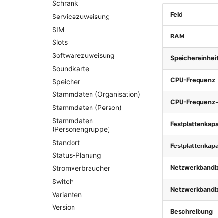
Schrank
Feld
Servicezuweisung
SIM
RAM
Slots
Softwarezuweisung
Speichereinhei
Soundkarte
CPU-Frequenz
Speicher
Stammdaten (Organisation)
CPU-Frequenz-
Stammdaten (Person)
Stammdaten
Festplattenkapa
(Personengruppe)
Standort
Festplattenkapa
Status-Planung
Netzwerkbandb
Stromverbraucher
Switch
Netzwerkbandbr
Varianten
Version
Beschreibung