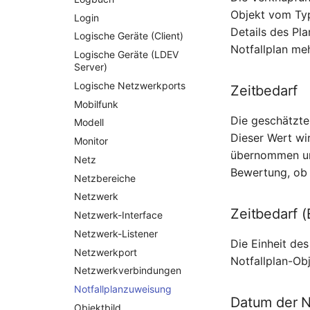
Objekt vom T
Login
Details des Pla
Logische Geräte (Client)
Notfallplan me
Logische Geräte (LDEV
Server)
Logische Netzwerkports
Zeitbedarf
Mobilfunk
Die geschätzte
Modell
Dieser Wert wi
Monitor
übernommen un
Netz
Bewertung, ob 
Netzbereiche
Netzwerk
Zeitbedarf (
Netzwerk-Interface
Netzwerk-Listener
Die Einheit des
Netzwerkport
Notfallplan-O
Netzwerkverbindungen
Notfallplanzuweisung
Datum der N
Objektbild