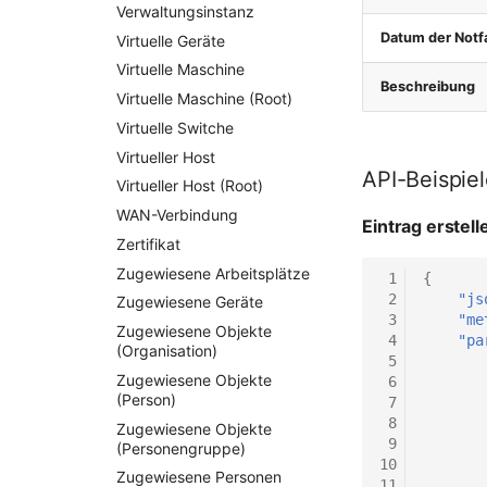
Verwaltungsinstanz
Datum der Notf
Virtuelle Geräte
Virtuelle Maschine
Beschreibung
Virtuelle Maschine (Root)
Virtuelle Switche
Virtueller Host
API-Beispie
Virtueller Host (Root)
WAN-Verbindung
Eintrag erstell
Zertifikat
Zugewiesene Arbeitsplätze
 1
{
 2
"js
Zugewiesene Geräte
 3
"me
Zugewiesene Objekte
 4
"pa
(Organisation)
 5
Zugewiesene Objekte
 6
(Person)
 7
 8
Zugewiesene Objekte
 9
(Personengruppe)
10
Zugewiesene Personen
11