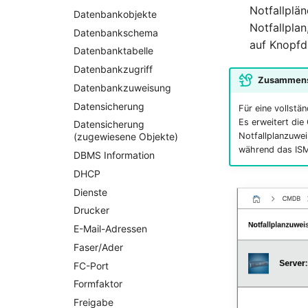
Changelog 1.4
Changelog 1.7.1
Changelog 1.6.2
Changelog 1.5.4
Notfallplän
Datenbankobjekte
Changelog 1.3
Changelog 1.7
Changelog 1.6.1
Changelog 1.5.3
Notfallpla
Datenbankschema
Changelog 1.2
auf Knopfd
Changelog 1.6
Changelog 1.5.2
Datenbanktabelle
Changelog 1.1
Changelog 1.5.1
Datenbankzugriff
Changelog 1.0.x
Zusammensp
Changelog 1.5
Datenbankzuweisung
Changelog 0.9.x
Datensicherung
Für eine vollstä
Changelog 0.8.x
Es erweitert di
Datensicherung
Notfallplanzuwei
(zugewiesene Objekte)
während das ISM
DBMS Information
DHCP
Dienste
Drucker
E-Mail-Adressen
Faser/Ader
FC-Port
Formfaktor
Freigabe