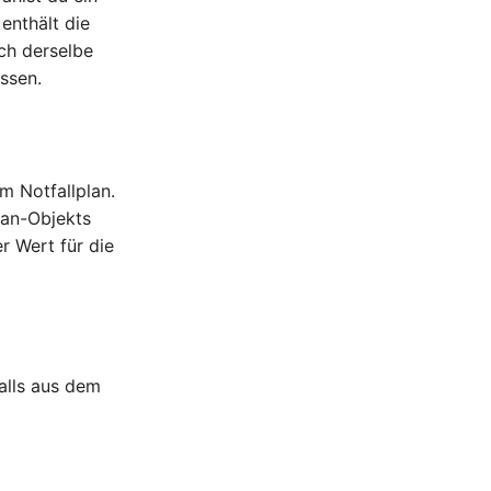
enthält die
ich derselbe
ssen.
m Notfallplan.
lan-Objekts
ler Wert für die
alls aus dem