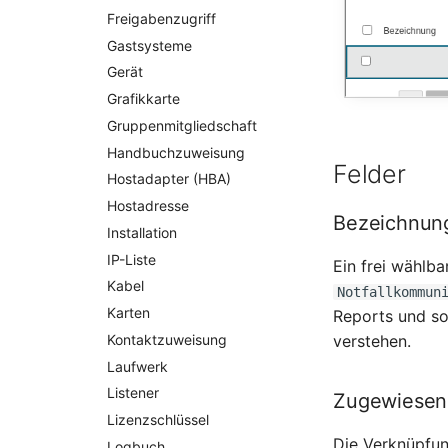
Freigabenzugriff
Gastsysteme
Gerät
Grafikkarte
Gruppenmitgliedschaft
Handbuchzuweisung
Felder
Hostadapter (HBA)
Hostadresse
Bezeichnun
Installation
IP-Liste
Ein frei wählba
Kabel
Notfallkommun
Karten
Reports und so
Kontaktzuweisung
verstehen.
Laufwerk
Listener
Zugewiesene
Lizenzschlüssel
Die Verknüpfun
Logbuch