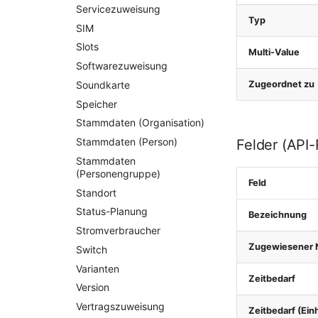
Servicezuweisung
Typ
SIM
Slots
Multi-Value
Softwarezuweisung
Soundkarte
Zugeordnet zu
Speicher
Stammdaten (Organisation)
Stammdaten (Person)
Felder (API
Stammdaten
(Personengruppe)
Feld
Standort
Status-Planung
Bezeichnung
Stromverbraucher
Zugewiesener N
Switch
Varianten
Zeitbedarf
Version
Vertragszuweisung
Zeitbedarf (Einh