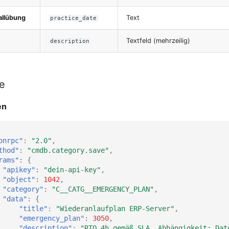
allübung
Text
practice_date
Textfeld (mehrzeilig)
description
le
en
onrpc"
:
"2.0"
,
thod"
:
"cmdb.category.save"
,
rams"
:
{
"apikey"
:
"dein-api-key"
,
"object"
:
1042
,
"category"
:
"C__CATG__EMERGENCY_PLAN"
,
"data"
:
{
"title"
:
"Wiederanlaufplan ERP-Server"
,
"emergency_plan"
:
3050
,
"description"
:
"RTO 4h gemäß SLA, Abhängigkeit: Dat