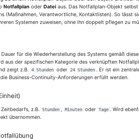
yp
Notfallplan
oder
Datei
aus. Das Notfallplan-Objekt selbst 
ns (Maßnahmen, Verantwortliche, Kontaktlisten). So lässt s
hreren Systemen zuweisen, ohne ihn doppelt pflegen zu mü
 Dauer für die Wiederherstellung des Systems gemäß diese
rd aus der spezifischen Kategorie des verknüpften Notfallp
d zeigt z.B.
oder
. Er ist ein zentra
4 Stunden
24 Stunden
die Business-Continuity-Anforderungen erfüllt werden.
Einheit)
 Zeitbedarfs, z.B.
,
oder
. Wird ebenf
Stunden
Minuten
Tage
bjekt übernommen.
otfallübung