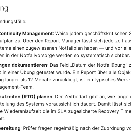
ung
ndungsfälle:
Continuity Management
: Weise jedem geschäftskritischen 
ufplan zu. Über den Report Manager lässt sich jederzeit au
teme einen zugewiesenen Notfallplan haben — und vor all
en in der Notfallvorsorge werden so systematisch sichtbar.
ungen dokumentieren
: Das Feld „Datum der Notfallübung" 
t in einer Übung getestet wurde. Ein Report über alle Objek
g länger als 12 Monate zurückliegt, ist ein typisches Werk
nagement-Team.
aufzeiten (RTO) planen
: Der Zeitbedarf gibt an, wie lange 
ellung des Systems voraussichtlich dauert. Damit lässt sic
te Wiederanlaufzeit die im SLA zugesicherte Recovery Time
lt.
bereitung
: Prüfer fragen regelmäßig nach der Zuordnung v