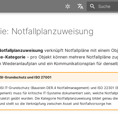
Suche wird in
English
Deutsch
ie: Notfallplanzuweisung
Notfallplanzuweisung
verknüpft Notfallpläne mit einem Obje
ue-Kategorie
– pro Objekt können mehrere Notfallpläne z
in Wiederanlaufplan und ein Kommunikationsplan für densel
 BSI-Grundschutz und ISO 27001
SI IT-Grundschutz (Baustein DER.4 Notfallmanagement) und ISO 22301 (
ement) muss für kritische IT-Systeme dokumentiert sein, welche Notfallpl
uletzt geübt wurden. Die Kategorie Notfallplanzuweisung bildet genau di
nd stellt so die Verknüpfung zwischen Asset und Notfallvorsorge her.