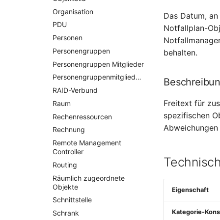
Organisation
Das Datum, an 
PDU
Notfallplan-Ob
Personen
Notfallmanagem
Personengruppen
behalten.
Personengruppen Mitglieder
Personengruppenmitgliedschaft
Beschreibu
RAID-Verbund
Freitext für z
Raum
spezifischen O
Rechenressourcen
Abweichungen 
Rechnung
Remote Management
Controller
Technisch
Routing
Räumlich zugeordnete
Objekte
Eigenschaft
Schnittstelle
Kategorie-Kons
Schrank