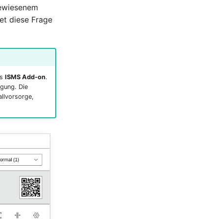
ugewiesenem
et diese Frage
as
ISMS Add-on
.
gung. Die
allvorsorge,