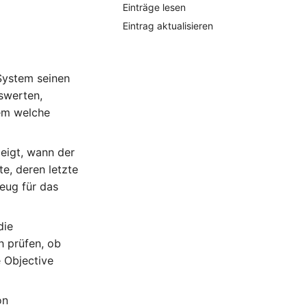
Einträge lesen
Eintrag aktualisieren
System seinen
swerten,
em welche
zeigt, wann der
te, deren letzte
zeug für das
die
h prüfen, ob
 Objective
on