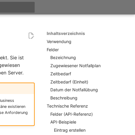
itialisiert
Inhaltsverzeichnis
Verwendung
Felder
kt. Sie ist
Bezeichnung
ugewiesen
Zugewiesener Notfallplan
ben Server.
Zeitbedarf
Zeitbedarf (Einheit)
Datum der Notfallübung
Beschreibung
Business
Technische Referenz
äne existieren
ese Anforderung
Felder (API-Referenz)
API-Beispiele
Eintrag erstellen