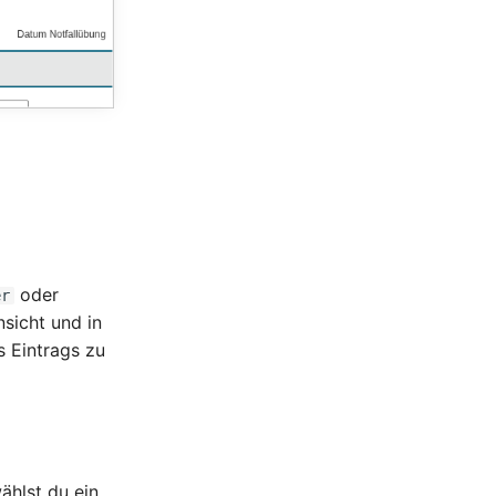
oder
er
nsicht und in
s Eintrags zu
ählst du ein