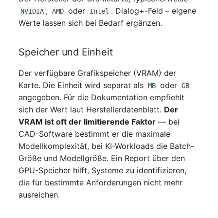
Personengruppen
,
oder
. Dialog+-Feld – eigene
NVIDIA
AMD
Intel
Werte lassen sich bei Bedarf ergänzen.
Printbox
Rack-Segment
Speicher und Einheit
Raum
Der verfügbare Grafikspeicher (VRAM) der
Karte. Die Einheit wird separat als
oder
MB
GB
Remote Management
angegeben. Für die Dokumentation empfiehlt
Controller
sich der Wert laut Herstellerdatenblatt.
Der
VRAM ist oft der limitierende Faktor
— bei
Replikationsobjekt
CAD-Software bestimmt er die maximale
Modellkomplexität, bei KI-Workloads die Batch-
Router
Größe und Modellgröße. Ein Report über den
GPU-Speicher hilft, Systeme zu identifizieren,
SAN Zoning
die für bestimmte Anforderungen nicht mehr
ausreichen.
Schrank