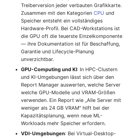
Treiberversion jeder verbauten Grafikkarte.
IP Address Management
FC-Switch
Release Notes 22
Changelog 22
Zusammen mit den Kategorien
CPU
und
(IPAM)
Report Views
Maintenance
Speicher entsteht ein vollständiges
Flugzeug
Release Notes 1.19
Changelog 21
Hardware-Profil. Bei CAD-Workstations ist
Kabel-Patches und -wege
Signal-Slot System
Nagios
die GPU oft die teuerste Einzelkomponente
Gebäude
Release Notes 1.18
Changelog 20
Komplexe Reports
— ihre Dokumentation ist für Beschaffung,
DIY Daten-Import
OCS Inventory NG
Garantie und Lifecycle-Planung
Host
Release Notes 1.17
Changelogs 1.19.x
Passwörter verwalten
unverzichtbar.
Dashboard Widget
Relocate-CI
programmieren
Kabel
Release Notes 1.16
Changelogs 1.18.x
GPU-Computing und KI
: In HPC-Clustern
Prod→Test Datenbank-
Replacement
und KI-Umgebungen lässt sich über den
Synchronisation
Kabeltrasse
Release Notes 1.14
Changelogs 1.17.x
Report Manager auswerten, welche Server
Rights Documentation
welche GPU-Modelle und VRAM-Größen
Standort-basierte
Klimaanlage
Release Notes 1.13
Changelogs 1.16.x
verwenden. Ein Report wie „Alle Server mit
Benutzerrechte
SHD Connect
weniger als 24 GB VRAM" hilft bei der
Client
Release Notes 1.12
Changelogs 1.15.x
Kapazitätsplanung, wenn neue ML-
Standorte
URL-Router
Workloads mehr Speicher erfordern.
Konverter
Release Notes 1.11
Changelogs 1.14.x
VDI-Umgebungen
: Bei Virtual-Desktop-
Switch Stacking
VIVA