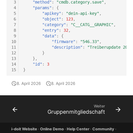
 3
"method"
:
"cmdb.category.save"
,
 4
"params"
:
{
 5
"apikey"
:
"dein-api-key"
,
 6
"object"
:
123
,
 7
"category"
:
"C__CATG__GRAPHIC"
,
 8
"entry"
:
32
,
 9
"data"
:
{
10
"firmware"
:
"546.33"
,
11
"description"
:
"Treiberupdate 2025
12
}
13
},
14
"id"
:
3
15
}
8. April 2026
8. April 2026
Weiter
Gruppenmitgliedschaft
i-doit Website
·
Online Demo
·
Help Center
·
Community
·