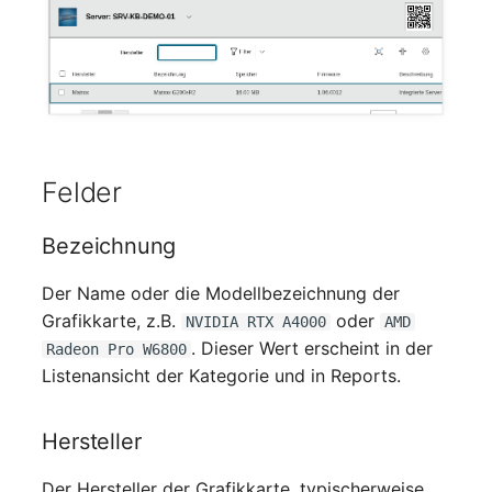
Mobiltelefon
changelog-aeltere-
versionen
Monitor
Netzbereich
Netzersatzanlage
Felder
Notfallplan
Bezeichnung
Objektgruppe
Der Name oder die Modellbezeichnung der
Grafikkarte, z.B.
oder
NVIDIA RTX A4000
AMD
Organisation
. Dieser Wert erscheint in der
Radeon Pro W6800
Listenansicht der Kategorie und in Reports.
Patchfeld
Hersteller
Personen
Der Hersteller der Grafikkarte, typischerweise