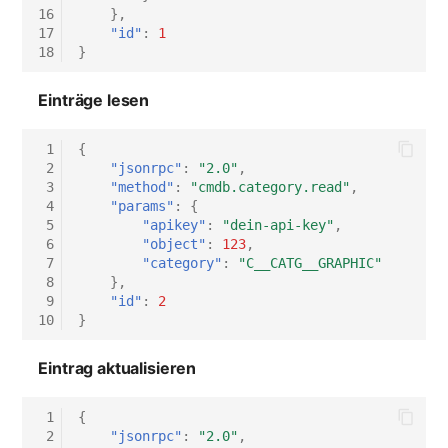
16
},
17
"id"
:
1
18
}
Einträge lesen
 1
{
 2
"jsonrpc"
:
"2.0"
,
 3
"method"
:
"cmdb.category.read"
,
 4
"params"
:
{
 5
"apikey"
:
"dein-api-key"
,
 6
"object"
:
123
,
 7
"category"
:
"C__CATG__GRAPHIC"
 8
},
 9
"id"
:
2
10
}
Eintrag aktualisieren
 1
{
 2
"jsonrpc"
:
"2.0"
,