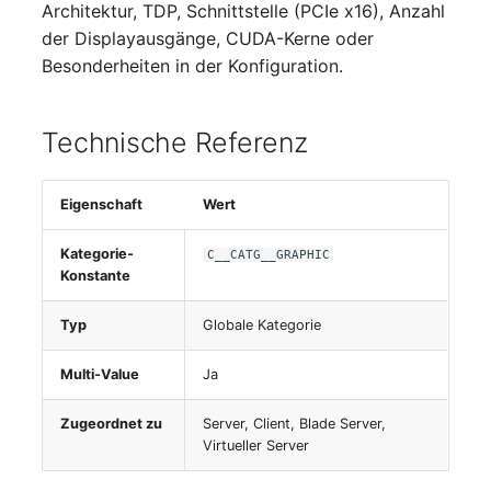
Architektur, TDP, Schnittstelle (PCIe x16), Anzahl
Switch Chassis
der Displayausgänge, CUDA-Kerne oder
Besonderheiten in der Konfiguration.
Systemdienst
Telefon
Technische Referenz
Telefonanlage
Eigenschaft
Wert
Unterbrechungsfreie
Stromversorgung
Kategorie-
C__CATG__GRAPHIC
Konstante
Verstärker
Typ
Globale Kategorie
Verteilerkasten
Multi-Value
Ja
Vertrag
Zugeordnet zu
Server, Client, Blade Server,
Virtueller Server
Virtueller Client