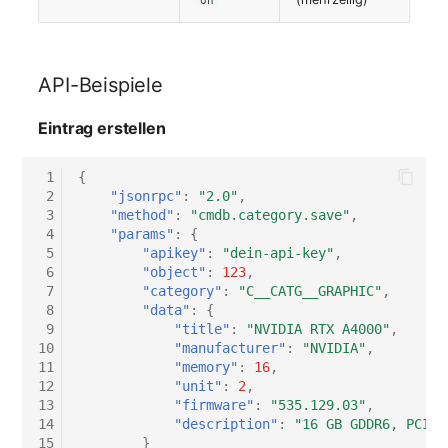
on
API-Beispiele
Eintrag erstellen
 1
{
 2
"jsonrpc"
:
"2.0"
,
 3
"method"
:
"cmdb.category.save"
,
 4
"params"
:
{
 5
"apikey"
:
"dein-api-key"
,
 6
"object"
:
123
,
 7
"category"
:
"C__CATG__GRAPHIC"
,
 8
"data"
:
{
 9
"title"
:
"NVIDIA RTX A4000"
,
10
"manufacturer"
:
"NVIDIA"
,
11
"memory"
:
16
,
12
"unit"
:
2
,
13
"firmware"
:
"535.129.03"
,
14
"description"
:
"16 GB GDDR6, PCIe 
15
}