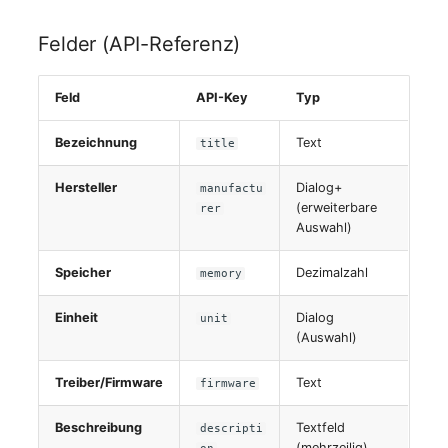
Virtueller Host
Felder (API-Referenz)
Virtueller Server
Feld
API-Key
Typ
VoIP-Telefon
Bezeichnung
Text
title
VRRP
Hersteller
Dialog+
manufactu
(erweiterbare
rer
VRRP/HSRP Cluster
Auswahl)
WAN-Leitung
Speicher
Dezimalzahl
memory
Einheit
Dialog
unit
Wireless Access Point
(Auswahl)
Treiber/Firmware
Text
firmware
Beschreibung
Textfeld
descripti
(mehrzeilig)