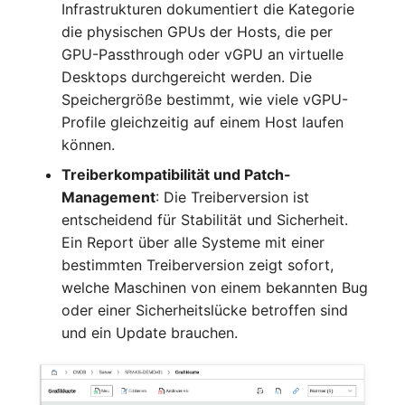
Infrastrukturen dokumentiert die Kategorie
Kryptokarte
Release Notes 1.10
Changelogs 1.13.x
die physischen GPUs der Hosts, die per
Variable Reports
VIVA2 (IT-
GPU-Passthrough oder vGPU an virtuelle
Grundschutz)
KVM-Switch
Release Notes 1.9
Changelogs 1.12.x
VM provisionieren
Desktops durchgereicht werden. Die
(veraltet)
Speichergröße bestimmt, wie viele vGPU-
Workflow
Land
Release Notes 1.8
Changelogs 1.11.x
Profile gleichzeitig auf einem Host laufen
können.
Layer-2-Netz
Release Notes 1.7
Changelogs 1.10.x
Treiberkompatibilität und Patch-
Layer-3-Netz
Changelogs 1.9.x
Management
: Die Treiberversion ist
entscheidend für Stabilität und Sicherheit.
Leerrohr
Changelogs 1.8.x
Ein Report über alle Systeme mit einer
bestimmten Treiberversion zeigt sofort,
Leitungsnetz
Changelogs 1.7.x
welche Maschinen von einem bekannten Bug
oder einer Sicherheitslücke betroffen sind
Lizenzen
Changelogs 1.6.x
und ein Update brauchen.
Middleware
Changelogs 1.5.x