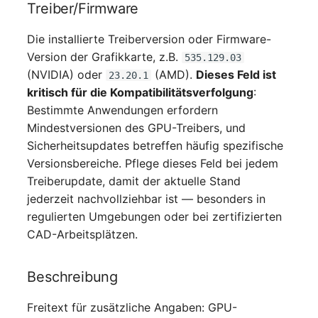
Treiber/Firmware
Server
Die installierte Treiberversion oder Firmware-
Service
Version der Grafikkarte, z.B.
535.129.03
(NVIDIA) oder
(AMD).
Dieses Feld ist
23.20.1
SIM-Karte
kritisch für die Kompatibilitätsverfolgung
:
Bestimmte Anwendungen erfordern
Speichersystem
Mindestversionen des GPU-Treibers, und
Sicherheitsupdates betreffen häufig spezifische
Stacking
Versionsbereiche. Pflege dieses Feld bei jedem
Treiberupdate, damit der aktuelle Stand
Stadt
jederzeit nachvollziehbar ist — besonders in
regulierten Umgebungen oder bei zertifizierten
Steckdosenleiste
CAD-Arbeitsplätzen.
Supernet
Beschreibung
Switch
Freitext für zusätzliche Angaben: GPU-