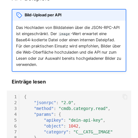
Switch Chassis
Bild-Upload per API
Systemdienst
Das Hochladen von Bilddateien über die JSON-RPC-API
Telefon
ist eingeschränkt. Der
-Wert erwartet eine
image
Base64-kodierte Datei oder einen internen Dateipfad.
Für den praktischen Einsatz wird empfohlen, Bilder über
Telefonanlage
die Web-Oberfläche hochzuladen und die API nur zum
Lesen oder zur Auswahl bereits hochgeladener Bilder zu
Unterbrechungsfreie
verwenden.
Stromversorgung
Einträge lesen
Verstärker
 1
{
Verteilerkasten
 2
"jsonrpc"
:
"2.0"
,
 3
"method"
:
"cmdb.category.read"
,
 4
"params"
:
{
Vertrag
 5
"apikey"
:
"dein-api-key"
,
 6
"object"
:
1042
,
Virtueller Client
 7
"category"
:
"C__CATG__IMAGE"
 8
},