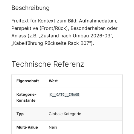
Personengruppen
Beschreibung
Printbox
Freitext für Kontext zum Bild: Aufnahmedatum,
Perspektive (Front/Rück), Besonderheiten oder
Rack-Segment
Anlass (z.B. „Zustand nach Umbau 2026-03",
„Kabelführung Rückseite Rack B07").
Raum
Remote Management
Technische Referenz
Controller
Replikationsobjekt
Eigenschaft
Wert
Kategorie-
C__CATG__IMAGE
Router
Konstante
SAN Zoning
Typ
Globale Kategorie
Schrank
Multi-Value
Nein