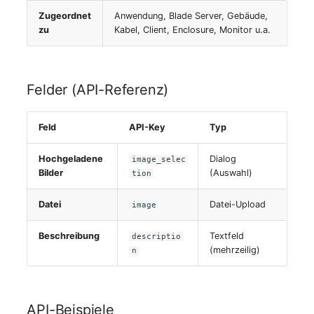
Server
Zugeordnet
Anwendung, Blade Server, Gebäude,
zu
Kabel, Client, Enclosure, Monitor u.a.
Service
SIM-Karte
Felder (API-Referenz)
Speichersystem
Feld
API-Key
Typ
Stacking
Hochgeladene
Dialog
image_selec
Bilder
(Auswahl)
tion
Stadt
Datei
Datei-Upload
image
Steckdosenleiste
Beschreibung
Textfeld
descriptio
(mehrzeilig)
n
Supernet
Switch
API-Beispiele