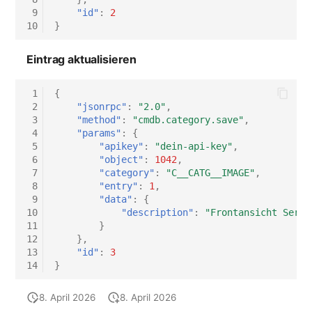
 9
"id"
:
2
Virtueller Host
10
}
Virtueller Server
Eintrag aktualisieren
VoIP-Telefon
 1
{
 2
"jsonrpc"
:
"2.0"
,
 3
"method"
:
"cmdb.category.save"
,
VRRP
 4
"params"
:
{
 5
"apikey"
:
"dein-api-key"
,
VRRP/HSRP Cluster
 6
"object"
:
1042
,
 7
"category"
:
"C__CATG__IMAGE"
,
 8
"entry"
:
1
,
WAN-Leitung
 9
"data"
:
{
10
"description"
:
"Frontansicht Serve
Wireless Access Point
11
}
12
},
13
"id"
:
3
14
}
8. April 2026
8. April 2026