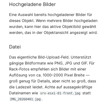
Mobiltelefon
changelog-aeltere-
Hochgeladene Bilder
versionen
Monitor
Eine Auswahl bereits hochgeladener Bilder für
dieses Objekt. Wenn mehrere Bilder hochgeladen
Netzbereich
wurden, kann hier das aktive Objektbild gewählt
werden, das in der Objektansicht angezeigt wird.
Netzersatzanlage
Datei
Notfallplan
Das eigentliche Bild-Upload-Feld. Unterstützt
Objektgruppe
gängige Bildformate wie PNG, JPG und GIF. Für
Rack-Fotos empfehlen sich Bilder mit einer
Organisation
Auflösung von ca. 1000–2000 Pixel Breite —
groß genug für Details, aber nicht so groß, dass
Patchfeld
die Ladezeit leidet. Achte auf aussagekräftige
Dateinamen wie
statt
srv-esxi-01-front.jpg
Personen
.
IMG_20260401.jpg