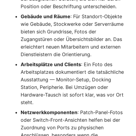
IP Address Management
Position oder Beschriftung unterscheiden.
FC-Switch
Release Notes 22
Changelog 22
(IPAM)
Report Views
Maintenance
Gebäude und Räume
: Für Standort-Objekte
Flugzeug
Release Notes 1.19
Changelog 21
wie Gebäude, Stockwerke oder Serverräume
Kabel-Patches und -wege
Signal-Slot System
Nagios
bieten sich Grundrisse, Fotos der
Gebäude
Release Notes 1.18
Changelog 20
Zugangstüren oder Übersichtsbilder an. Das
Komplexe Reports
DIY Daten-Import
OCS Inventory NG
erleichtert neuen Mitarbeitern und externen
Host
Release Notes 1.17
Changelogs 1.19.x
Dienstleistern die Orientierung.
Passwörter verwalten
Dashboard Widget
Relocate-CI
Arbeitsplätze und Clients
: Ein Foto des
programmieren
Kabel
Release Notes 1.16
Changelogs 1.18.x
Arbeitsplatzes dokumentiert die tatsächliche
Prod→Test Datenbank-
Replacement
Ausstattung — Monitor-Setup, Docking
Synchronisation
Kabeltrasse
Release Notes 1.14
Changelogs 1.17.x
Station, Peripherie. Bei Umzügen oder
Rights Documentation
Hardware-Tausch ist sofort klar, was vor Ort
Standort-basierte
Klimaanlage
Release Notes 1.13
Changelogs 1.16.x
Benutzerrechte
steht.
SHD Connect
Client
Release Notes 1.12
Changelogs 1.15.x
Netzwerkkomponenten
: Patch-Panel-Fotos
Standorte
URL-Router
oder Switch-Front-Ansichten helfen bei der
Konverter
Release Notes 1.11
Changelogs 1.14.x
Zuordnung von Ports zu physischen
Switch Stacking
VIVA
Anschlüssen, besonders wenn die