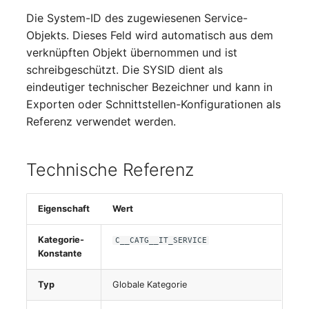
Switch Chassis
Die System-ID des zugewiesenen Service-
Objekts. Dieses Feld wird automatisch aus dem
Systemdienst
verknüpften Objekt übernommen und ist
schreibgeschützt. Die SYSID dient als
Telefon
eindeutiger technischer Bezeichner und kann in
Exporten oder Schnittstellen-Konfigurationen als
Telefonanlage
Referenz verwendet werden.
Unterbrechungsfreie
Stromversorgung
Technische Referenz
Verstärker
Eigenschaft
Wert
Verteilerkasten
Kategorie-
C__CATG__IT_SERVICE
Konstante
Vertrag
Typ
Globale Kategorie
Virtueller Client