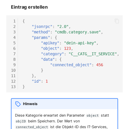
Eintrag erstellen
 1
{
 2
"jsonrpc"
:
"2.0"
,
 3
"method"
:
"cmdb.category.save"
,
 4
"params"
:
{
 5
"apikey"
:
"dein-api-key"
,
 6
"object"
:
123
,
 7
"category"
:
"C__CATG__IT_SERVICE"
,
 8
"data"
:
{
 9
"connected_object"
:
456
10
}
11
},
12
"id"
:
1
13
}
Hinweis
Diese Kategorie erwartet den Parameter
statt
object
beim Speichern. Der Wert von
objID
ist die Objekt-ID des IT-Services,
connected_object