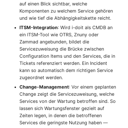
Mobiltelefon
changelog-aeltere-
auf einen Blick sichtbar, welche
versionen
Komponenten zu welchem Service gehören
Monitor
und wie tief die Abhängigkeitskette reicht.
ITSM-Integration
: Wird i-doit als CMDB an
Netzbereich
ein ITSM-Tool wie OTRS, Znuny oder
Zammad angebunden, bildet die
Netzersatzanlage
Servicezuweisung die Brücke zwischen
Configuration Items und den Services, die in
Notfallplan
Tickets referenziert werden. Ein Incident
kann so automatisch dem richtigen Service
Objektgruppe
zugeordnet werden.
Change-Management
: Vor einem geplanten
Organisation
Change zeigt die Servicezuweisung, welche
Patchfeld
Services von der Wartung betroffen sind. So
lassen sich Wartungsfenster gezielt auf
Personen
Zeiten legen, in denen die betroffenen
Services die geringste Nutzung haben —