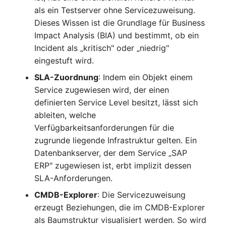
Kryptokarte
Release Notes 1.10
Changelogs 1.13.x
als ein Testserver ohne Servicezuweisung.
Variable Reports
VIVA2 (IT-
Dieses Wissen ist die Grundlage für Business
Grundschutz)
KVM-Switch
Release Notes 1.9
Changelogs 1.12.x
Impact Analysis (BIA) und bestimmt, ob ein
VM provisionieren
Incident als „kritisch" oder „niedrig"
(veraltet)
Workflow
Land
Release Notes 1.8
Changelogs 1.11.x
eingestuft wird.
SLA-Zuordnung
: Indem ein Objekt einem
Layer-2-Netz
Release Notes 1.7
Changelogs 1.10.x
Service zugewiesen wird, der einen
definierten Service Level besitzt, lässt sich
Layer-3-Netz
Changelogs 1.9.x
ableiten, welche
Verfügbarkeitsanforderungen für die
Leerrohr
Changelogs 1.8.x
zugrunde liegende Infrastruktur gelten. Ein
Datenbankserver, der dem Service „SAP
Leitungsnetz
Changelogs 1.7.x
ERP" zugewiesen ist, erbt implizit dessen
SLA-Anforderungen.
Lizenzen
Changelogs 1.6.x
CMDB-Explorer
: Die Servicezuweisung
Middleware
Changelogs 1.5.x
erzeugt Beziehungen, die im CMDB-Explorer
als Baumstruktur visualisiert werden. So wird