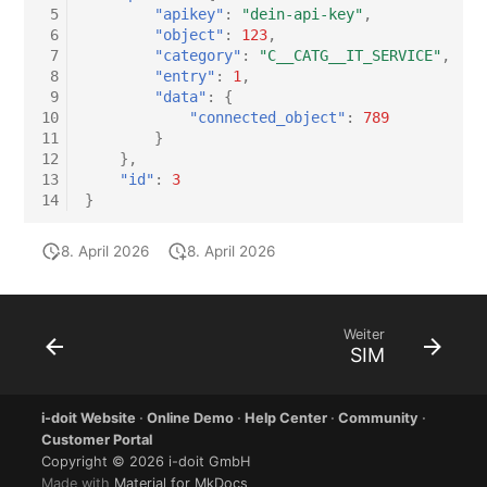
 5
"apikey"
:
"dein-api-key"
,
 6
"object"
:
123
,
 7
"category"
:
"C__CATG__IT_SERVICE"
,
 8
"entry"
:
1
,
 9
"data"
:
{
10
"connected_object"
:
789
11
}
12
},
13
"id"
:
3
14
}
8. April 2026
8. April 2026
Weiter
SIM
i-doit Website
·
Online Demo
·
Help Center
·
Community
·
Customer Portal
Copyright © 2026 i-doit GmbH
Made with
Material for MkDocs