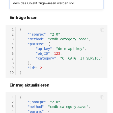
dem das Objekt zugewiesen werden soll.
Einträge lesen
 1
{
 2
"jsonrpc"
:
"2.0"
,
 3
"method"
:
"cmdb.category.read"
,
 4
"params"
:
{
 5
"apikey"
:
"dein-api-key"
,
 6
"objID"
:
123
,
 7
"category"
:
"C__CATG__IT_SERVICE"
 8
},
 9
"id"
:
2
10
}
Eintrag aktualisieren
 1
{
 2
"jsonrpc"
:
"2.0"
,
 3
"method"
:
"cmdb.category.save"
,
 4
"params"
:
{