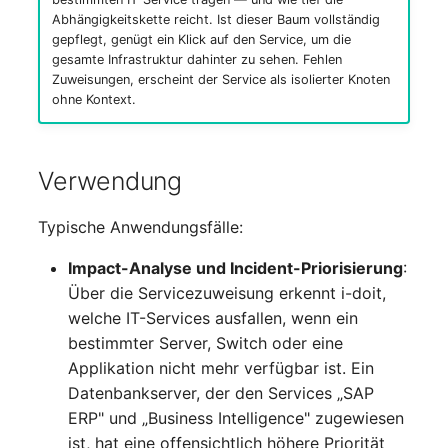
IP Address Management
Abhängigkeitskette reicht. Ist dieser Baum vollständig
FC-Switch
Release Notes 22
Changelog 22
gepflegt, genügt ein Klick auf den Service, um die
(IPAM)
Report Views
Maintenance
gesamte Infrastruktur dahinter zu sehen. Fehlen
Flugzeug
Release Notes 1.19
Changelog 21
Zuweisungen, erscheint der Service als isolierter Knoten
Kabel-Patches und -wege
Signal-Slot System
Nagios
ohne Kontext.
Gebäude
Release Notes 1.18
Changelog 20
Komplexe Reports
DIY Daten-Import
OCS Inventory NG
Host
Release Notes 1.17
Changelogs 1.19.x
Verwendung
Passwörter verwalten
Dashboard Widget
Relocate-CI
programmieren
Kabel
Release Notes 1.16
Changelogs 1.18.x
Typische Anwendungsfälle:
Prod→Test Datenbank-
Replacement
Synchronisation
Impact-Analyse und Incident-Priorisierung
:
Kabeltrasse
Release Notes 1.14
Changelogs 1.17.x
Über die Servicezuweisung erkennt i-doit,
Rights Documentation
Standort-basierte
welche IT-Services ausfallen, wenn ein
Klimaanlage
Release Notes 1.13
Changelogs 1.16.x
Benutzerrechte
SHD Connect
bestimmter Server, Switch oder eine
Client
Release Notes 1.12
Changelogs 1.15.x
Applikation nicht mehr verfügbar ist. Ein
Standorte
URL-Router
Datenbankserver, der den Services „SAP
Konverter
Release Notes 1.11
Changelogs 1.14.x
ERP" und „Business Intelligence" zugewiesen
Switch Stacking
VIVA
ist, hat eine offensichtlich höhere Priorität