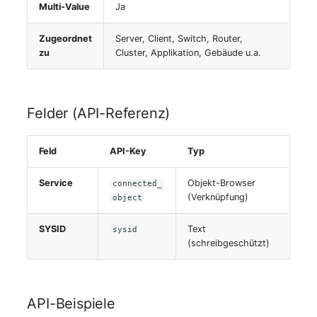
Multi-Value
Ja
Virtueller Host
Zugeordnet
Server, Client, Switch, Router,
zu
Cluster, Applikation, Gebäude u.a.
Virtueller Server
VoIP-Telefon
Felder (API-Referenz)
VRRP
Feld
API-Key
Typ
VRRP/HSRP Cluster
Service
Objekt-Browser
connected_
WAN-Leitung
(Verknüpfung)
object
Wireless Access Point
SYSID
Text
sysid
(schreibgeschützt)
API-Beispiele