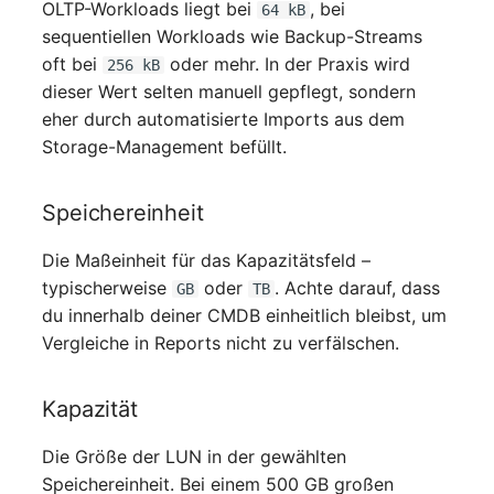
Personengruppen
OLTP-Workloads liegt bei
, bei
64 kB
sequentiellen Workloads wie Backup-Streams
Printbox
oft bei
oder mehr. In der Praxis wird
256 kB
dieser Wert selten manuell gepflegt, sondern
Rack-Segment
eher durch automatisierte Imports aus dem
Storage-Management befüllt.
Raum
Speichereinheit
Remote Management
Controller
Die Maßeinheit für das Kapazitätsfeld –
typischerweise
oder
. Achte darauf, dass
GB
TB
Replikationsobjekt
du innerhalb deiner CMDB einheitlich bleibst, um
Vergleiche in Reports nicht zu verfälschen.
Router
Kapazität
SAN Zoning
Die Größe der LUN in der gewählten
Schrank
Speichereinheit. Bei einem 500 GB großen