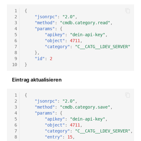
 1
{
 2
"jsonrpc"
:
"2.0"
,
 3
"method"
:
"cmdb.category.read"
,
 4
"params"
:
{
 5
"apikey"
:
"dein-api-key"
,
 6
"object"
:
4711
,
 7
"category"
:
"C__CATG__LDEV_SERVER"
 8
},
 9
"id"
:
2
10
}
Eintrag aktualisieren
 1
{
 2
"jsonrpc"
:
"2.0"
,
 3
"method"
:
"cmdb.category.save"
,
 4
"params"
:
{
 5
"apikey"
:
"dein-api-key"
,
 6
"object"
:
4711
,
 7
"category"
:
"C__CATG__LDEV_SERVER"
,
 8
"entry"
:
15
,