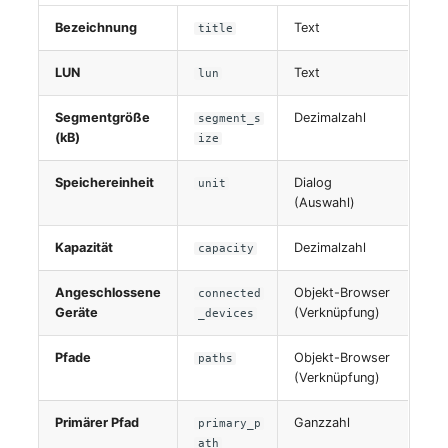
Bezeichnung
Text
title
LUN
Text
lun
Segmentgröße
Dezimalzahl
segment_s
(kB)
ize
Speichereinheit
Dialog
unit
(Auswahl)
Kapazität
Dezimalzahl
capacity
Angeschlossene
Objekt-Browser
connected
Geräte
(Verknüpfung)
_devices
Pfade
Objekt-Browser
paths
(Verknüpfung)
Primärer Pfad
Ganzzahl
primary_p
ath