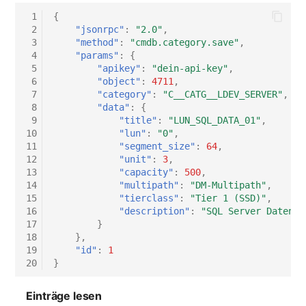
 1
{
 2
"jsonrpc"
:
"2.0"
,
 3
"method"
:
"cmdb.category.save"
,
 4
"params"
:
{
 5
"apikey"
:
"dein-api-key"
,
 6
"object"
:
4711
,
 7
"category"
:
"C__CATG__LDEV_SERVER"
,
 8
"data"
:
{
 9
"title"
:
"LUN_SQL_DATA_01"
,
10
"lun"
:
"0"
,
11
"segment_size"
:
64
,
12
"unit"
:
3
,
13
"capacity"
:
500
,
14
"multipath"
:
"DM-Multipath"
,
15
"tierclass"
:
"Tier 1 (SSD)"
,
16
"description"
:
"SQL Server Daten-L
17
}
18
},
19
"id"
:
1
20
}
Einträge lesen