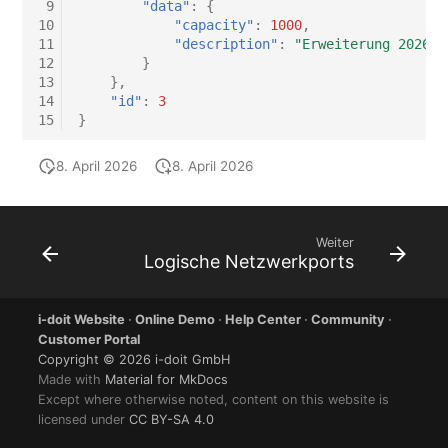
 9
"data"
:
{
10
"capacity"
:
1000
,
11
"description"
:
"Erweiterung 2026-0
12
}
13
},
14
"id"
:
3
15
}
8. April 2026
8. April 2026
Weiter
Logische Netzwerkports
i-doit Website
·
Online Demo
·
Help Center
·
Community
·
Customer Portal
Copyright © 2026 i-doit GmbH
Made with
Material for MkDocs
Except where otherwise noted, content on this website is
licensed under
CC BY-SA 4.0