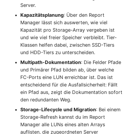
Server.
IP Address Management
FC-Switch
API-Beispiele
Release Notes 22
Changelog 22
(IPAM)
Report Views
Maintenance
Kapazitätsplanung
: Über den Report
Flugzeug
Eintrag erstellen
Release Notes 1.19
Changelog 21
Manager lässt sich auswerten, wie viel
Kabel-Patches und -wege
Signal-Slot System
Nagios
Kapazität pro Storage-Array vergeben ist
Gebäude
Einträge lesen
Release Notes 1.18
Changelog 20
und wie viel freier Speicher verbleibt. Tier-
Komplexe Reports
DIY Daten-Import
OCS Inventory NG
Klassen helfen dabei, zwischen SSD-Tiers
Host
Eintrag aktualisieren
Release Notes 1.17
Changelogs 1.19.x
und HDD-Tiers zu unterscheiden.
Passwörter verwalten
Dashboard Widget
Relocate-CI
Multipath-Dokumentation
: Die Felder Pfade
programmieren
Kabel
Release Notes 1.16
Changelogs 1.18.x
und Primärer Pfad bilden ab, über welche
Prod→Test Datenbank-
Replacement
FC-Ports eine LUN erreichbar ist. Das ist
Synchronisation
Kabeltrasse
Release Notes 1.14
Changelogs 1.17.x
entscheidend für die Ausfallsicherheit: Fällt
Rights Documentation
ein Pfad aus, zeigt die Dokumentation sofort
Standort-basierte
Klimaanlage
Release Notes 1.13
Changelogs 1.16.x
den redundanten Weg.
Benutzerrechte
SHD Connect
Storage-Lifecycle und Migration
: Bei einem
Client
Release Notes 1.12
Changelogs 1.15.x
Standorte
Storage-Refresh kannst du im Report
URL-Router
Manager alle LUNs eines alten Arrays
Konverter
Release Notes 1.11
Changelogs 1.14.x
Switch Stacking
VIVA
auflisten, die zugeordneten Server