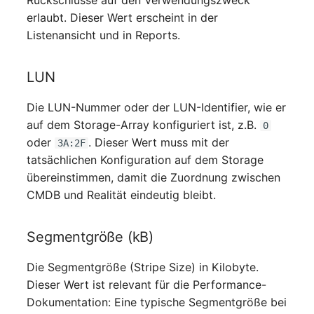
Rückschlüsse auf den Verwendungszweck
Mobiltelefon
changelog-aeltere-
erlaubt. Dieser Wert erscheint in der
versionen
Listenansicht und in Reports.
Monitor
Netzbereich
LUN
Die LUN-Nummer oder der LUN-Identifier, wie er
Netzersatzanlage
auf dem Storage-Array konfiguriert ist, z.B.
0
oder
. Dieser Wert muss mit der
Notfallplan
3A:2F
tatsächlichen Konfiguration auf dem Storage
übereinstimmen, damit die Zuordnung zwischen
Objektgruppe
CMDB und Realität eindeutig bleibt.
Organisation
Segmentgröße (kB)
Patchfeld
Die Segmentgröße (Stripe Size) in Kilobyte.
Personen
Dieser Wert ist relevant für die Performance-
Dokumentation: Eine typische Segmentgröße bei