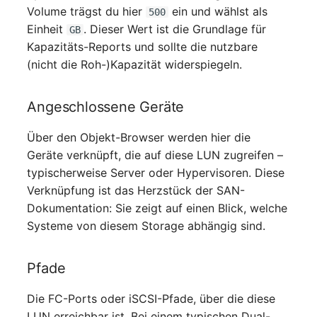
Volume trägst du hier
ein und wählst als
500
Server
Einheit
. Dieser Wert ist die Grundlage für
GB
Kapazitäts-Reports und sollte die nutzbare
Service
(nicht die Roh-)Kapazität widerspiegeln.
SIM-Karte
Angeschlossene Geräte
Speichersystem
Über den Objekt-Browser werden hier die
Stacking
Geräte verknüpft, die auf diese LUN zugreifen –
typischerweise Server oder Hypervisoren. Diese
Stadt
Verknüpfung ist das Herzstück der SAN-
Dokumentation: Sie zeigt auf einen Blick, welche
Steckdosenleiste
Systeme von diesem Storage abhängig sind.
Supernet
Pfade
Switch
Die FC-Ports oder iSCSI-Pfade, über die diese
LUN erreichbar ist. Bei einem typischen Dual-