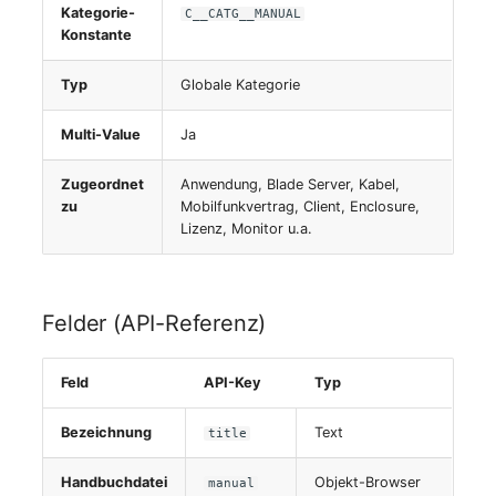
Kategorie-
C__CATG__MANUAL
Server
Konstante
Service
Typ
Globale Kategorie
SIM-Karte
Multi-Value
Ja
Speichersystem
Zugeordnet
Anwendung, Blade Server, Kabel,
zu
Mobilfunkvertrag, Client, Enclosure,
Lizenz, Monitor u.a.
Stacking
Stadt
Felder (API-Referenz)
Steckdosenleiste
Feld
API-Key
Typ
Supernet
Bezeichnung
Text
title
Switch
Handbuchdatei
Objekt-Browser
manual