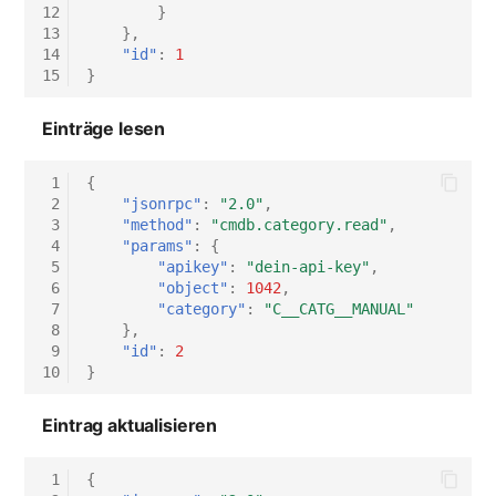
12
}
Virtueller Host
13
},
14
"id"
:
1
15
}
Virtueller Server
Einträge lesen
VoIP-Telefon
 1
{
VRRP
 2
"jsonrpc"
:
"2.0"
,
 3
"method"
:
"cmdb.category.read"
,
 4
"params"
:
{
VRRP/HSRP Cluster
 5
"apikey"
:
"dein-api-key"
,
 6
"object"
:
1042
,
WAN-Leitung
 7
"category"
:
"C__CATG__MANUAL"
 8
},
 9
"id"
:
2
Wireless Access Point
10
}
Eintrag aktualisieren
 1
{