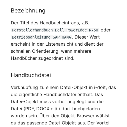
Mobiltelefon
changelog-aeltere-
versionen
Bezeichnung
Monitor
Der Titel des Handbucheintrags, z.B.
oder
Netzbereich
Herstellerhandbuch Dell PowerEdge R750
. Dieser Wert
Betriebsanleitung SAP HANA
erscheint in der Listenansicht und dient der
Netzersatzanlage
schnellen Orientierung, wenn mehrere
Handbücher zugeordnet sind.
Notfallplan
Objektgruppe
Handbuchdatei
Organisation
Verknüpfung zu einem Datei-Objekt in i-doit, das
die eigentliche Handbuchdatei enthält. Das
Patchfeld
Datei-Objekt muss vorher angelegt und die
Datei (PDF, DOCX o.ä.) dort hochgeladen
Personen
worden sein. Über den Objekt-Browser wählst
du das passende Datei-Objekt aus. Der Vorteil