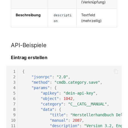
(Verknüpfung)
Switch Chassis
Beschreibung
Textfeld
descripti
Systemdienst
(mehrzeilig)
on
Telefon
API-Beispiele
Telefonanlage
Eintrag erstellen
Unterbrechungsfreie
Stromversorgung
 1
{
 2
"jsonrpc"
:
"2.0"
,
Verstärker
 3
"method"
:
"cmdb.category.save"
,
 4
"params"
:
{
 5
"apikey"
:
"dein-api-key"
,
Verteilerkasten
 6
"object"
:
1042
,
 7
"category"
:
"C__CATG__MANUAL"
,
Vertrag
 8
"data"
:
{
 9
"title"
:
"Herstellerhandbuch Dell 
10
"manual"
:
2087
,
Virtueller Client
11
"description"
:
"Version 3.2, Engli