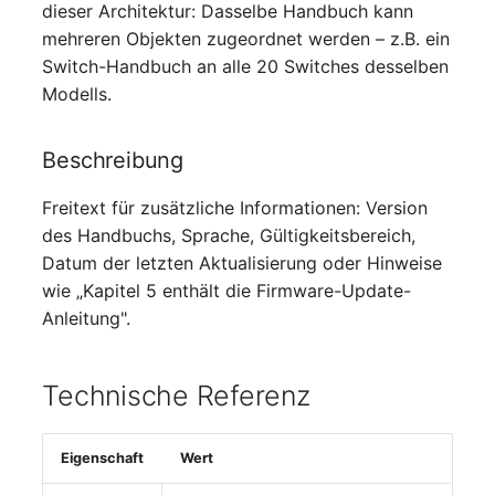
Personengruppen
dieser Architektur: Dasselbe Handbuch kann
mehreren Objekten zugeordnet werden – z.B. ein
Printbox
Switch-Handbuch an alle 20 Switches desselben
Modells.
Rack-Segment
Beschreibung
Raum
Freitext für zusätzliche Informationen: Version
Remote Management
des Handbuchs, Sprache, Gültigkeitsbereich,
Controller
Datum der letzten Aktualisierung oder Hinweise
wie „Kapitel 5 enthält die Firmware-Update-
Replikationsobjekt
Anleitung".
Router
Technische Referenz
SAN Zoning
Eigenschaft
Wert
Schrank