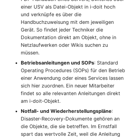
IP Address Management
einer USV als Datei-Objekt in i-doit hoch
FC-Switch
Release Notes 22
Changelog 22
(IPAM)
Report Views
und verknüpfe es über die
Maintenance
Handbuchzuweisung mit dem jeweiligen
Flugzeug
Release Notes 1.19
Changelog 21
Kabel-Patches und -wege
Signal-Slot System
Gerät. So findet jeder Techniker die
Nagios
Dokumentation direkt am Objekt, ohne in
Gebäude
Release Notes 1.18
Changelog 20
Komplexe Reports
DIY Daten-Import
OCS Inventory NG
Netzlaufwerken oder Wikis suchen zu
Host
Release Notes 1.17
Changelogs 1.19.x
müssen.
Passwörter verwalten
Dashboard Widget
Relocate-CI
Betriebsanleitungen und SOPs
: Standard
programmieren
Kabel
Release Notes 1.16
Changelogs 1.18.x
Operating Procedures (SOPs) für den Betrieb
Prod→Test Datenbank-
Replacement
einer Anwendung oder eines Services lassen
Synchronisation
Kabeltrasse
Release Notes 1.14
Changelogs 1.17.x
sich hier zuordnen. Ein neuer Mitarbeiter
Rights Documentation
findet so alle relevanten Anleitungen direkt
Standort-basierte
Klimaanlage
Release Notes 1.13
Changelogs 1.16.x
am i-doit-Objekt.
Benutzerrechte
SHD Connect
Notfall- und Wiederherstellungspläne
:
Client
Release Notes 1.12
Changelogs 1.15.x
Standorte
Disaster-Recovery-Dokumente gehören an
URL-Router
die Objekte, die sie betreffen. Im Ernstfall
Konverter
Release Notes 1.11
Changelogs 1.14.x
Switch Stacking
spart das wertvolle Zeit, weil die Anleitung
VIVA