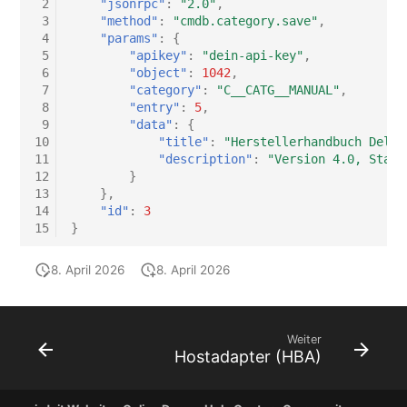
 2
"jsonrpc"
:
"2.0"
,
 3
"method"
:
"cmdb.category.save"
,
 4
"params"
:
{
 5
"apikey"
:
"dein-api-key"
,
 6
"object"
:
1042
,
 7
"category"
:
"C__CATG__MANUAL"
,
 8
"entry"
:
5
,
 9
"data"
:
{
10
"title"
:
"Herstellerhandbuch Dell 
11
"description"
:
"Version 4.0, Stand
12
}
13
},
14
"id"
:
3
15
}
8. April 2026
8. April 2026
Weiter
Hostadapter (HBA)