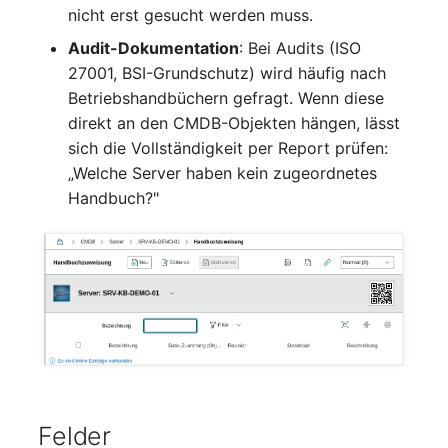
nicht erst gesucht werden muss.
Kryptokarte
Release Notes 1.10
Changelogs 1.13.x
Variable Reports
VIVA2 (IT-
Audit-Dokumentation
: Bei Audits (ISO
Grundschutz)
KVM-Switch
Release Notes 1.9
Changelogs 1.12.x
27001, BSI-Grundschutz) wird häufig nach
VM provisionieren
Betriebshandbüchern gefragt. Wenn diese
(veraltet)
Workflow
Land
Release Notes 1.8
Changelogs 1.11.x
direkt an den CMDB-Objekten hängen, lässt
sich die Vollständigkeit per Report prüfen:
Layer-2-Netz
Release Notes 1.7
Changelogs 1.10.x
„Welche Server haben kein zugeordnetes
Handbuch?"
Layer-3-Netz
Changelogs 1.9.x
Leerrohr
Changelogs 1.8.x
Leitungsnetz
Changelogs 1.7.x
Lizenzen
Changelogs 1.6.x
Middleware
Changelogs 1.5.x
Felder