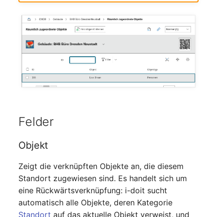
Mobiltelefon
changelog-aeltere-
versionen
Monitor
Netzbereich
Netzersatzanlage
Notfallplan
Felder
Objektgruppe
Objekt
Organisation
Zeigt die verknüpften Objekte an, die diesem
Patchfeld
Standort zugewiesen sind. Es handelt sich um
eine Rückwärtsverknüpfung: i-doit sucht
Personen
automatisch alle Objekte, deren Kategorie
Standort
auf das aktuelle Objekt verweist, und