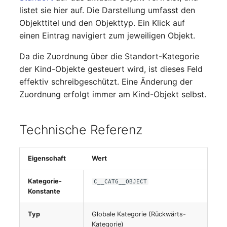
Personengruppen
listet sie hier auf. Die Darstellung umfasst den
Objekttitel und den Objekttyp. Ein Klick auf
Printbox
einen Eintrag navigiert zum jeweiligen Objekt.
Rack-Segment
Da die Zuordnung über die Standort-Kategorie
der Kind-Objekte gesteuert wird, ist dieses Feld
Raum
effektiv schreibgeschützt. Eine Änderung der
Zuordnung erfolgt immer am Kind-Objekt selbst.
Remote Management
Controller
Technische Referenz
Replikationsobjekt
Eigenschaft
Wert
Router
Kategorie-
C__CATG__OBJECT
SAN Zoning
Konstante
Schrank
Typ
Globale Kategorie (Rückwärts-
Kategorie)