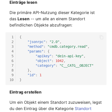
Einträge lesen
Switch Chassis
Die primäre API-Nutzung dieser Kategorie ist
Systemdienst
das
Lesen
-- um alle an einem Standort
befindlichen Objekte abzufragen:
Telefon
 1
{
Telefonanlage
 2
"jsonrpc"
:
"2.0"
,
 3
"method"
:
"cmdb.category.read"
,
 4
"params"
:
{
Unterbrechungsfreie
 5
"apikey"
:
"dein-api-key"
,
Stromversorgung
 6
"object"
:
1042
,
 7
"category"
:
"C__CATG__OBJECT"
Verstärker
 8
},
 9
"id"
:
1
10
}
Verteilerkasten
Eintrag erstellen
Vertrag
Um ein Objekt einem Standort zuzuweisen, legst
Virtueller Client
du den Eintrag über die Kategorie
Standort