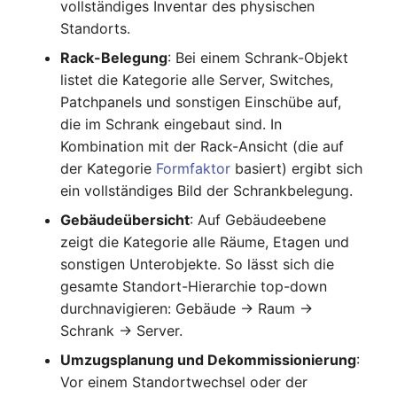
vollständiges Inventar des physischen
IP Address Management
FC-Switch
Release Notes 22
Changelog 22
Standorts.
(IPAM)
Report Views
Maintenance
Rack-Belegung
: Bei einem Schrank-Objekt
Flugzeug
Release Notes 1.19
Changelog 21
listet die Kategorie alle Server, Switches,
Kabel-Patches und -wege
Signal-Slot System
Nagios
Patchpanels und sonstigen Einschübe auf,
Gebäude
Release Notes 1.18
Changelog 20
die im Schrank eingebaut sind. In
Komplexe Reports
DIY Daten-Import
OCS Inventory NG
Kombination mit der Rack-Ansicht (die auf
Host
Release Notes 1.17
Changelogs 1.19.x
der Kategorie
Formfaktor
basiert) ergibt sich
Passwörter verwalten
Dashboard Widget
Relocate-CI
ein vollständiges Bild der Schrankbelegung.
programmieren
Kabel
Release Notes 1.16
Changelogs 1.18.x
Prod→Test Datenbank-
Replacement
Gebäudeübersicht
: Auf Gebäudeebene
Synchronisation
Kabeltrasse
Release Notes 1.14
Changelogs 1.17.x
zeigt die Kategorie alle Räume, Etagen und
Rights Documentation
sonstigen Unterobjekte. So lässt sich die
Standort-basierte
Klimaanlage
Release Notes 1.13
Changelogs 1.16.x
gesamte Standort-Hierarchie top-down
Benutzerrechte
SHD Connect
durchnavigieren: Gebäude -> Raum ->
Client
Release Notes 1.12
Changelogs 1.15.x
Schrank -> Server.
Standorte
URL-Router
Umzugsplanung und Dekommissionierung
:
Konverter
Release Notes 1.11
Changelogs 1.14.x
Vor einem Standortwechsel oder der
Switch Stacking
VIVA