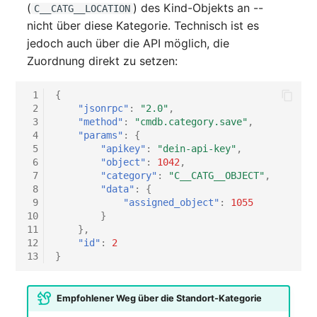
(
) des Kind-Objekts an --
C__CATG__LOCATION
Virtueller Host
nicht über diese Kategorie. Technisch ist es
jedoch auch über die API möglich, die
Virtueller Server
Zuordnung direkt zu setzen:
VoIP-Telefon
 1
{
 2
"jsonrpc"
:
"2.0"
,
 3
"method"
:
"cmdb.category.save"
,
VRRP
 4
"params"
:
{
 5
"apikey"
:
"dein-api-key"
,
VRRP/HSRP Cluster
 6
"object"
:
1042
,
 7
"category"
:
"C__CATG__OBJECT"
,
 8
"data"
:
{
WAN-Leitung
 9
"assigned_object"
:
1055
10
}
Wireless Access Point
11
},
12
"id"
:
2
13
}
Empfohlener Weg über die Standort-Kategorie