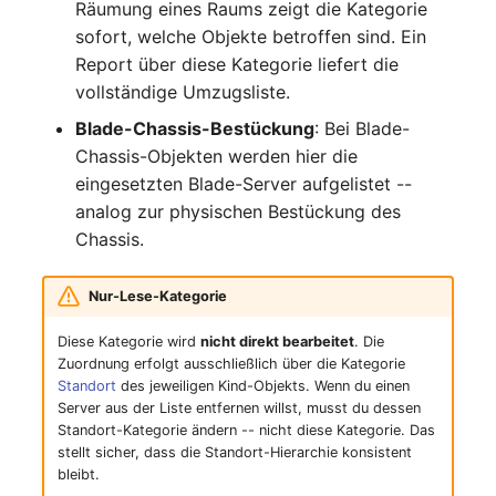
Räumung eines Raums zeigt die Kategorie
Kryptokarte
Release Notes 1.10
Changelogs 1.13.x
sofort, welche Objekte betroffen sind. Ein
Variable Reports
VIVA2 (IT-
Report über diese Kategorie liefert die
Grundschutz)
KVM-Switch
Release Notes 1.9
Changelogs 1.12.x
vollständige Umzugsliste.
VM provisionieren
(veraltet)
Workflow
Land
Release Notes 1.8
Changelogs 1.11.x
Blade-Chassis-Bestückung
: Bei Blade-
Chassis-Objekten werden hier die
Layer-2-Netz
Release Notes 1.7
Changelogs 1.10.x
eingesetzten Blade-Server aufgelistet --
analog zur physischen Bestückung des
Layer-3-Netz
Changelogs 1.9.x
Chassis.
Leerrohr
Changelogs 1.8.x
Nur-Lese-Kategorie
Leitungsnetz
Changelogs 1.7.x
Diese Kategorie wird
nicht direkt bearbeitet
. Die
Zuordnung erfolgt ausschließlich über die Kategorie
Standort
des jeweiligen Kind-Objekts. Wenn du einen
Lizenzen
Changelogs 1.6.x
Server aus der Liste entfernen willst, musst du dessen
Standort-Kategorie ändern -- nicht diese Kategorie. Das
Middleware
Changelogs 1.5.x
stellt sicher, dass die Standort-Hierarchie konsistent
bleibt.