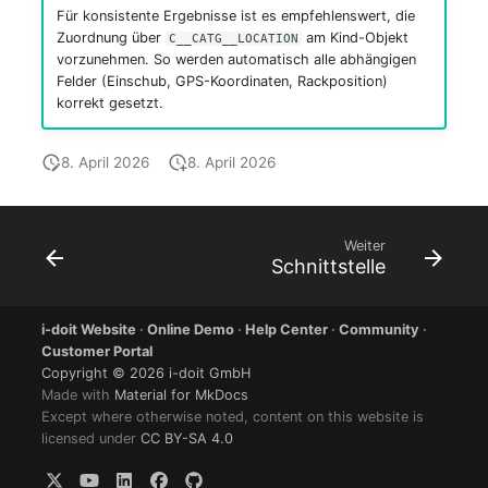
Für konsistente Ergebnisse ist es empfehlenswert, die
Zuordnung über
am Kind-Objekt
C__CATG__LOCATION
vorzunehmen. So werden automatisch alle abhängigen
Felder (Einschub, GPS-Koordinaten, Rackposition)
korrekt gesetzt.
8. April 2026
8. April 2026
Weiter
Schnittstelle
i-doit Website
·
Online Demo
·
Help Center
·
Community
·
Customer Portal
Copyright © 2026 i-doit GmbH
Made with
Material for MkDocs
Except where otherwise noted, content on this website is
licensed under
CC BY-SA 4.0