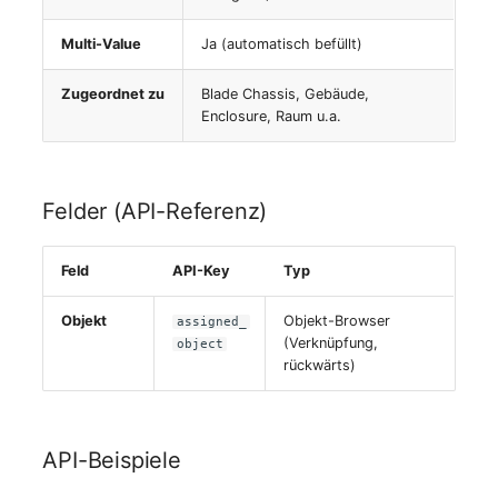
Server
Multi-Value
Ja (automatisch befüllt)
Service
Zugeordnet zu
Blade Chassis, Gebäude,
Enclosure, Raum u.a.
SIM-Karte
Speichersystem
Felder (API-Referenz)
Stacking
Feld
API-Key
Typ
Stadt
Objekt
Objekt-Browser
assigned_
(Verknüpfung,
object
Steckdosenleiste
rückwärts)
Supernet
API-Beispiele
Switch