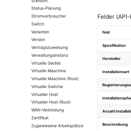
Standort
Status-Planung
Felder (API
Stromverbraucher
Switch
Varianten
Feld
Version
Spezifikation
Vertragszuweisung
Verwaltungsinstanz
Hersteller
Virtuelle Geräte
Virtuelle Maschine
Installationsart
Virtuelle Maschine (Root)
Registrierungs
Virtuelle Switche
Virtueller Host
Installationspfa
Virtueller Host (Root)
WAN-Verbindung
Anzahl Installa
Zertifikat
Beschreibung
Zugewiesene Arbeitsplätze