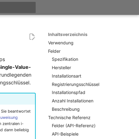
itialisiert
Inhaltsverzeichnis
Verwendung
Felder
ps
Spezifikation
Single-Value-
Hersteller
grundlegenden
Installationsart
ungsschlüssel.
Registrierungsschlüssel
Installationspfad
Anzahl Installationen
Beschreibung
 Sie beantwortet
Technische Referenz
zuweisung
 zentralen i-
Felder (API-Referenz)
d dann beliebig
API-Beispiele