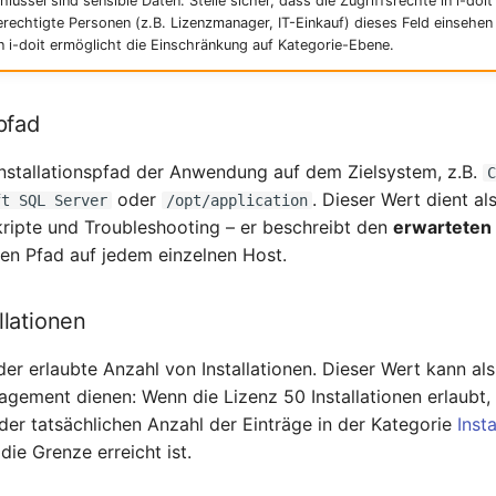
lüssel sind sensible Daten. Stelle sicher, dass die Zugriffsrechte in i-doit
erechtigte Personen (z.B. Lizenzmanager, IT-Einkauf) dieses Feld einsehe
 i-doit ermöglicht die Einschränkung auf Kategorie-Ebene.
spfad
nstallationspfad der Anwendung auf dem Zielsystem, z.B.
oder
. Dieser Wert dient al
ft SQL Server
/opt/application
ipte und Troubleshooting – er beschreibt den
erwarteten
hen Pfad auf jedem einzelnen Host.
llationen
er erlaubte Anzahl von Installationen. Dieser Wert kann als
gement dienen: Wenn die Lizenz 50 Installationen erlaubt, 
der tatsächlichen Anzahl der Einträge in der Kategorie
Insta
 die Grenze erreicht ist.