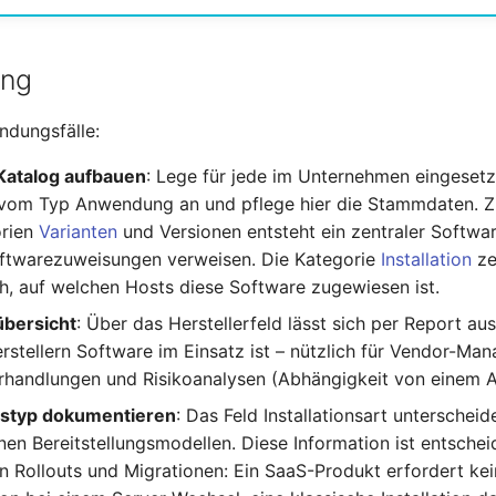
ung
ndungsfälle:
Katalog aufbauen
: Lege für jede im Unternehmen eingeset
 vom Typ Anwendung an und pflege hier die Stammdaten.
orien
Varianten
und Versionen entsteht ein zentraler Softwar
oftwarezuweisungen verweisen. Die Kategorie
Installation
ze
h, auf welchen Hosts diese Software zugewiesen ist.
übersicht
: Über das Herstellerfeld lässt sich per Report au
rstellern Software im Einsatz ist – nützlich für Vendor-Ma
rhandlungen und Risikoanalysen (Abhängigkeit von einem A
onstyp dokumentieren
: Das Feld Installationsart unterschei
en Bereitstellungsmodellen. Diese Information ist entschei
n Rollouts und Migrationen: Ein SaaS-Produkt erfordert kei