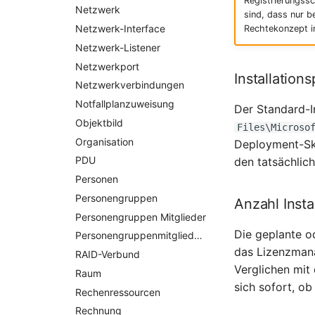
Registrierungssch
Netzwerk
sind, dass nur b
Netzwerk-Interface
Rechtekonzept in
Netzwerk-Listener
Netzwerkport
Installation
Netzwerkverbindungen
Notfallplanzuweisung
Der Standard-I
Objektbild
Files\Microso
Organisation
Deployment-Skr
PDU
den tatsächlic
Personen
Personengruppen
Anzahl Insta
Personengruppen Mitglieder
Die geplante od
Personengruppenmitgliedschaft
das Lizenzmana
RAID-Verbund
Verglichen mit 
Raum
sich sofort, ob
Rechenressourcen
Rechnung