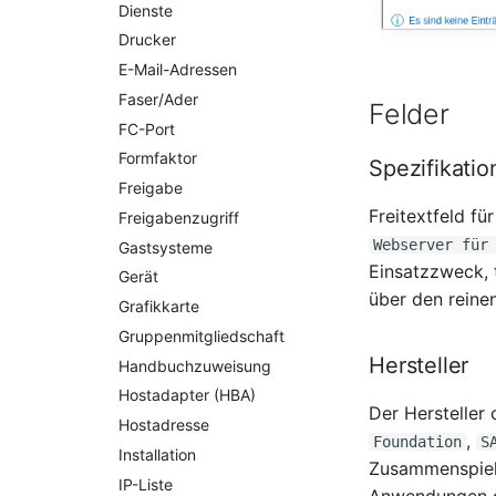
Dienste
Drucker
E-Mail-Adressen
Faser/Ader
Felder
FC-Port
Formfaktor
Spezifikatio
Freigabe
Freitextfeld f
Freigabenzugriff
Webserver für
Gastsysteme
Einsatzzweck, 
Gerät
über den reine
Grafikkarte
Gruppenmitgliedschaft
Hersteller
Handbuchzuweisung
Hostadapter (HBA)
Der Hersteller
Hostadresse
,
Foundation
S
Installation
Zusammenspiel 
IP-Liste