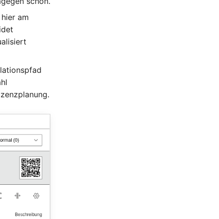
dagegen schon.
 hier am
idet
alisiert
llationspfad
hl
izenzplanung.