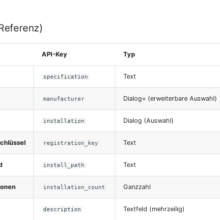
-Referenz)
API-Key
Typ
Text
specification
Dialog+ (erweiterbare Auswahl)
manufacturer
Dialog (Auswahl)
installation
schlüssel
Text
registration_key
d
Text
install_path
tionen
Ganzzahl
installation_count
Textfeld (mehrzeilig)
description