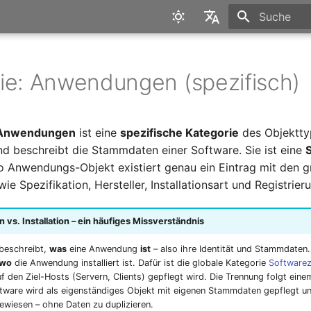
Suche wird in
English
Deutsch
ie: Anwendungen (spezifisch)
Anwendungen
ist eine
spezifische Kategorie
des Objektty
d beschreibt die Stammdaten einer Software. Sie ist eine
o Anwendungs-Objekt existiert genau ein Eintrag mit den 
ie Spezifikation, Hersteller, Installationsart und Registrier
vs. Installation – ein häufiges Missverständnis
 beschreibt,
was
eine Anwendung
ist
– also ihre Identität und Stammdaten.
wo
die Anwendung installiert ist. Dafür ist die globale Kategorie
Software
f den Ziel-Hosts (Servern, Clients) gepflegt wird. Die Trennung folgt einem
ftware wird als eigenständiges Objekt mit eigenen Stammdaten gepflegt un
ewiesen – ohne Daten zu duplizieren.