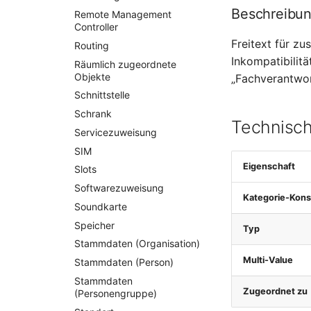
Beschreibu
Remote Management
Controller
Freitext für z
Routing
Inkompatibilitä
Räumlich zugeordnete
Objekte
„Fachverantwo
Schnittstelle
Schrank
Technisch
Servicezuweisung
SIM
Eigenschaft
Slots
Softwarezuweisung
Kategorie-Kons
Soundkarte
Speicher
Typ
Stammdaten (Organisation)
Multi-Value
Stammdaten (Person)
Stammdaten
Zugeordnet zu
(Personengruppe)