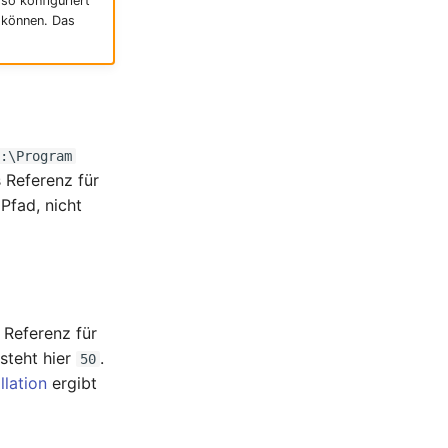
 so konfiguriert
n können. Das
C:\Program
s Referenz für
Pfad, nicht
 Referenz für
steht hier
.
50
llation
ergibt