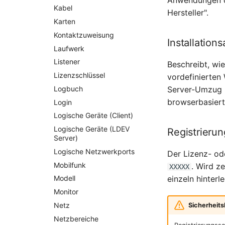
Anwendungen de
Kabel
Hersteller".
Karten
Kontaktzuweisung
Installations
Laufwerk
Listener
Beschreibt, wi
Lizenzschlüssel
vordefinierten
Logbuch
Server-Umzug m
browserbasiert
Login
Logische Geräte (Client)
Logische Geräte (LDEV
Registrierun
Server)
Logische Netzwerkports
Der Lizenz- od
Mobilfunk
. Wird z
XXXXX
einzeln hinter
Modell
Monitor
Netz
Sicherheits
Netzbereiche