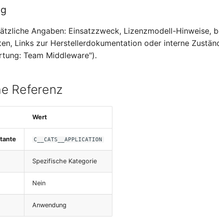
ng
usätzliche Angaben: Einsatzzweck, Lizenzmodell-Hinweise, 
ten, Links zur Herstellerdokumentation oder interne Zuständ
rtung: Team Middleware").
e Referenz
Wert
tante
C__CATS__APPLICATION
Spezifische Kategorie
Nein
Anwendung