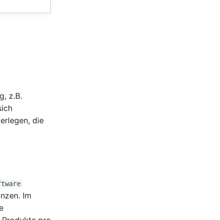
, z.B.
sich
erlegen, die
ftware
änzen. Im
e