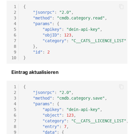
 1
{
 2
"jsonrpc"
:
"2.0"
,
 3
"method"
:
"cmdb.category.read"
,
 4
"params"
:
{
 5
"apikey"
:
"dein-api-key"
,
 6
"objID"
:
123
,
 7
"category"
:
"C__CATS__LICENCE_LIST"
 8
},
 9
"id"
:
2
10
}
Eintrag aktualisieren
 1
{
 2
"jsonrpc"
:
"2.0"
,
 3
"method"
:
"cmdb.category.save"
,
 4
"params"
:
{
 5
"apikey"
:
"dein-api-key"
,
 6
"object"
:
123
,
 7
"category"
:
"C__CATS__LICENCE_LIST"
,
 8
"entry"
:
7
,
 9
"data"
:
{