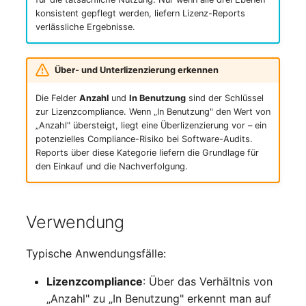
IP Address Management
konsistent gepflegt werden, liefern Lizenz-Reports
FC-Switch
Release Notes 22
Changelog 22
verlässliche Ergebnisse.
(IPAM)
Report Views
Felder (API-Referenz)
Maintenance
Flugzeug
Release Notes 1.19
Changelog 21
Kabel-Patches und -wege
Signal-Slot System
API-Beispiele
Nagios
Über- und Unterlizenzierung erkennen
Gebäude
Release Notes 1.18
Changelog 20
Komplexe Reports
DIY Daten-Import
Eintrag erstellen
OCS Inventory NG
Die Felder
Anzahl
und
In Benutzung
sind der Schlüssel
zur Lizenzcompliance. Wenn „In Benutzung" den Wert von
Host
Release Notes 1.17
Changelogs 1.19.x
„Anzahl" übersteigt, liegt eine Überlizenzierung vor – ein
Passwörter verwalten
Dashboard Widget
Einträge lesen
Relocate-CI
potenzielles Compliance-Risiko bei Software-Audits.
programmieren
Kabel
Release Notes 1.16
Changelogs 1.18.x
Reports über diese Kategorie liefern die Grundlage für
Prod→Test Datenbank-
Eintrag aktualisieren
Replacement
den Einkauf und die Nachverfolgung.
Synchronisation
Kabeltrasse
Release Notes 1.14
Changelogs 1.17.x
Rights Documentation
Standort-basierte
Klimaanlage
Release Notes 1.13
Changelogs 1.16.x
Verwendung
Benutzerrechte
SHD Connect
Client
Release Notes 1.12
Changelogs 1.15.x
Typische Anwendungsfälle:
Standorte
URL-Router
Lizenzcompliance
: Über das Verhältnis von
Konverter
Release Notes 1.11
Changelogs 1.14.x
Switch Stacking
„Anzahl" zu „In Benutzung" erkennt man auf
VIVA