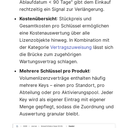
Ablaufdatum < 90 Tage" gibt dem Einkauf
Mobiltelefon
changelog-aeltere-
rechtzeitig ein Signal zur Verlängerung.
versionen
Monitor
Kostenübersicht
: Stückpreis und
Gesamtkosten pro Schlüssel ermöglichen
Netzbereich
eine Kostenauswertung über alle
Lizenzobjekte hinweg. In Kombination mit
Netzersatzanlage
der Kategorie
Vertragszuweisung
lässt sich
die Brücke zum zugehörigen
Notfallplan
Wartungsvertrag schlagen.
Mehrere Schlüssel pro Produkt
:
Objektgruppe
Volumenlizenzverträge enthalten häufig
mehrere Keys – einen pro Standort, pro
Organisation
Abteilung oder pro Aktivierungspool. Jeder
Key wird als eigener Eintrag mit eigener
Patchfeld
Menge gepflegt, sodass die Zuordnung und
Auswertung granular bleibt.
Personen