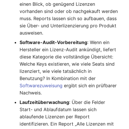
einen Blick, ob genügend Lizenzen
Kryptokarte
Release Notes 1.10
Changelogs 1.13.x
Variable Reports
vorhanden sind oder ob nachgekauft werden
VIVA2 (IT-
muss. Reports lassen sich so aufbauen, dass
Grundschutz)
KVM-Switch
Release Notes 1.9
Changelogs 1.12.x
VM provisionieren
sie Über- und Unterlizenzierung pro Produkt
(veraltet)
ausweisen.
Workflow
Land
Release Notes 1.8
Changelogs 1.11.x
Software-Audit-Vorbereitung
: Wenn ein
Layer-2-Netz
Release Notes 1.7
Changelogs 1.10.x
Hersteller ein Lizenz-Audit ankündigt, liefert
diese Kategorie die vollständige Übersicht:
Layer-3-Netz
Changelogs 1.9.x
Welche Keys existieren, wie viele Seats sind
lizenziert, wie viele tatsächlich in
Leerrohr
Changelogs 1.8.x
Benutzung? In Kombination mit der
Softwarezuweisung
ergibt sich ein prüfbarer
Leitungsnetz
Changelogs 1.7.x
Nachweis.
Laufzeitüberwachung
: Über die Felder
Lizenzen
Changelogs 1.6.x
Start- und Ablaufdatum lassen sich
ablaufende Lizenzen per Report
Middleware
Changelogs 1.5.x
identifizieren. Ein Report „Alle Lizenzen mit