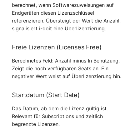
berechnet, wenn Softwarezuweisungen auf
Virtueller Host
Endgeräten diesen Lizenzschlüssel
referenzieren. Übersteigt der Wert die Anzahl,
Virtueller Server
signalisiert i-doit eine Überlizenzierung.
VoIP-Telefon
Freie Lizenzen (Licenses Free)
VRRP
Berechnetes Feld: Anzahl minus In Benutzung.
Zeigt die noch verfügbaren Seats an. Ein
VRRP/HSRP Cluster
negativer Wert weist auf Überlizenzierung hin.
WAN-Leitung
Startdatum (Start Date)
Wireless Access Point
Das Datum, ab dem die Lizenz gültig ist.
Relevant für Subscriptions und zeitlich
begrenzte Lizenzen.