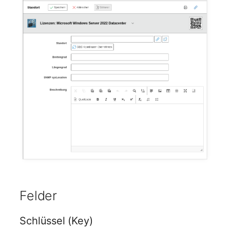
Personengruppen
Printbox
Rack-Segment
Raum
Remote Management
Controller
Replikationsobjekt
Router
SAN Zoning
Felder
Schrank
Schlüssel (Key)