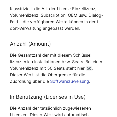
Switch Chassis
Klassifiziert die Art der Lizenz: Einzellizenz,
Volumenlizenz, Subscription, OEM usw. Dialog-
Systemdienst
Feld – die verfügbaren Werte können in der i-
doit-Verwaltung angepasst werden.
Telefon
Telefonanlage
Anzahl (Amount)
Unterbrechungsfreie
Die Gesamtzahl der mit diesem Schlüssel
Stromversorgung
lizenzierten Installationen bzw. Seats. Bei einer
Volumenlizenz mit 50 Seats steht hier
.
50
Verstärker
Dieser Wert ist die Obergrenze für die
Zuordnung über die
Softwarezuweisung
.
Verteilerkasten
In Benutzung (Licenses in Use)
Vertrag
Die Anzahl der tatsächlich zugewiesenen
Virtueller Client
Lizenzen. Dieser Wert wird automatisch