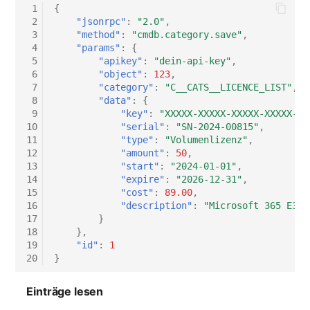
 1
{
 2
"jsonrpc"
:
"2.0"
,
 3
"method"
:
"cmdb.category.save"
,
 4
"params"
:
{
 5
"apikey"
:
"dein-api-key"
,
 6
"object"
:
123
,
 7
"category"
:
"C__CATS__LICENCE_LIST"
,
 8
"data"
:
{
 9
"key"
:
"XXXXX-XXXXX-XXXXX-XXXXX-XX
10
"serial"
:
"SN-2024-00815"
,
11
"type"
:
"Volumenlizenz"
,
12
"amount"
:
50
,
13
"start"
:
"2024-01-01"
,
14
"expire"
:
"2026-12-31"
,
15
"cost"
:
89.00
,
16
"description"
:
"Microsoft 365 E3, 
17
}
18
},
19
"id"
:
1
20
}
Einträge lesen