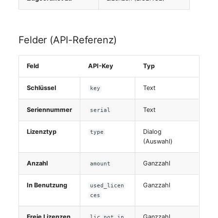
Felder (API-Referenz)
Feld
API-Key
Typ
Schlüssel
Text
key
Seriennummer
Text
serial
Lizenztyp
Dialog
type
(Auswahl)
Anzahl
Ganzzahl
amount
In Benutzung
Ganzzahl
used_licen
ces
Freie Lizenzen
Ganzzahl
lic_not_in