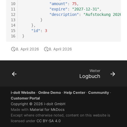
10
"amount"
:
75
,
11
"expire"
:
"2027-12-31"
,
12
"description"
:
"Aufstockung 2026-0
13
}
14
},
15
"id"
:
3
16
}
8. April 2026
8. April 2026
Weiter
Logbuch
i-doit Website
·
Online Demo
·
Help Center
·
Community
·
Customer Portal
Copyright © 2026 i-doit GmbH
Made with
Material for MkDocs
Except where otherwise noted, content on this website is
licensed under
CC BY-SA 4.0