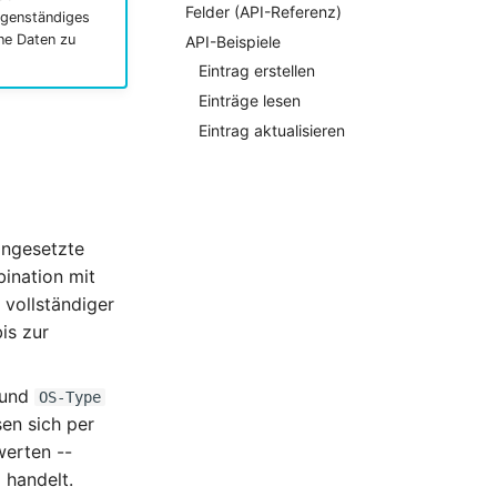
Felder (API-Referenz)
eigenständiges
ne Daten zu
API-Beispiele
Eintrag erstellen
Einträge lesen
Eintrag aktualisieren
ingesetzte
bination mit
 vollständiger
is zur
und
OS-Type
en sich per
erten --
 handelt.