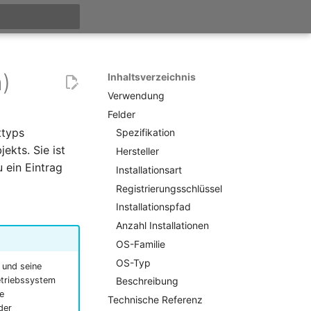
itialisiert
)
Inhaltsverzeichnis
Verwendung
Felder
ttyps
Spezifikation
kts. Sie ist
Hersteller
 ein Eintrag
Installationsart
Registrierungsschlüssel
Installationspfad
Anzahl Installationen
OS-Familie
OS-Typ
r und seine
Beschreibung
etriebssystem
e
Technische Referenz
der