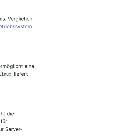
ms. Verglichen
etriebssystem
ermöglicht eine
liefert
Linux
cht die
 für
ur Server-