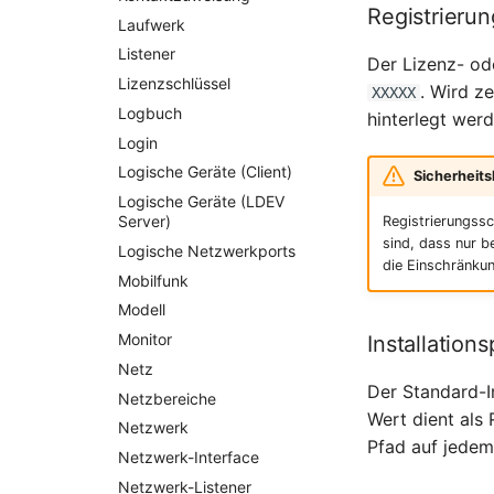
Registrierun
Laufwerk
Listener
Der Lizenz- od
Lizenzschlüssel
. Wird z
XXXXX
Logbuch
hinterlegt wer
Login
Logische Geräte (Client)
Sicherheits
Logische Geräte (LDEV
Server)
Registrierungssch
sind, dass nur b
Logische Netzwerkports
die Einschränku
Mobilfunk
Modell
Monitor
Installation
Netz
Der Standard-I
Netzbereiche
Wert dient als 
Netzwerk
Pfad auf jedem
Netzwerk-Interface
Netzwerk-Listener