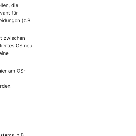
llen, die
vant für
idungen (z.B.
et zwischen
liertes OS neu
eine
 hier am OS-
rden.
stems, z.B.