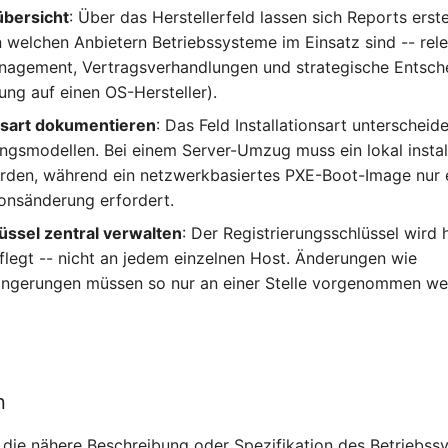
übersicht
: Über das Herstellerfeld lassen sich Reports erste
 welchen Anbietern Betriebssysteme im Einsatz sind -- rele
agement, Vertragsverhandlungen und strategische Entsche
ung auf einen OS-Hersteller).
onsart dokumentieren
: Das Feld Installationsart unterscheid
ungsmodellen. Bei einem Server-Umzug muss ein lokal instal
rden, während ein netzwerkbasiertes PXE-Boot-Image nur 
ionsänderung erfordert.
üssel zentral verwalten
: Der Registrierungsschlüssel wird
flegt -- nicht an jedem einzelnen Host. Änderungen wie
ängerungen müssen so nur an einer Stelle vorgenommen we
n
r die nähere Beschreibung oder Spezifikation des Betriebssy