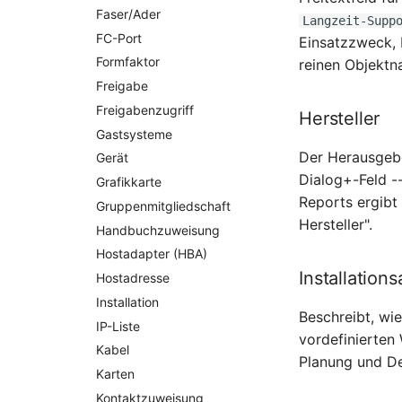
Faser/Ader
Langzeit-Supp
FC-Port
Einsatzzweck, 
Formfaktor
reinen Objektn
Freigabe
Freigabenzugriff
Hersteller
Gastsysteme
Der Herausgebe
Gerät
Dialog+-Feld -
Grafikkarte
Reports ergibt
Gruppenmitgliedschaft
Hersteller".
Handbuchzuweisung
Hostadapter (HBA)
Installations
Hostadresse
Installation
Beschreibt, wie
IP-Liste
vordefinierten
Kabel
Planung und De
Karten
Kontaktzuweisung