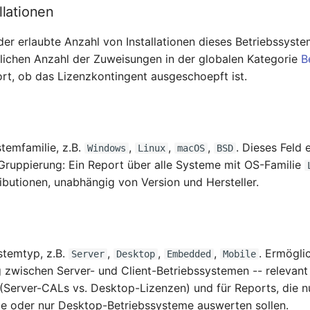
llationen
der erlaubte Anzahl von Installationen dieses Betriebssyste
hlichen Anzahl der Zuweisungen in der globalen Kategorie
B
ort, ob das Lizenzkontingent ausgeschoepft ist.
temfamilie, z.B.
,
,
,
. Dieses Feld 
Windows
Linux
macOS
BSD
Gruppierung: Ein Report über alle Systeme mit OS-Familie
ributionen, unabhängig von Version und Hersteller.
stemtyp, z.B.
,
,
,
. Ermögli
Server
Desktop
Embedded
Mobile
g zwischen Server- und Client-Betriebssystemen -- relevant
(Server-CALs vs. Desktop-Lizenzen) und für Reports, die n
e oder nur Desktop-Betriebssysteme auswerten sollen.