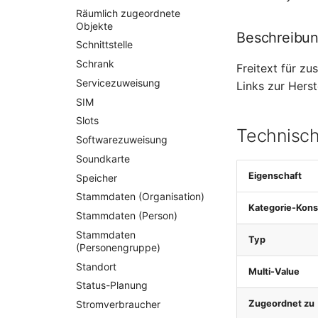
Räumlich zugeordnete
Objekte
Beschreibu
Schnittstelle
Schrank
Freitext für z
Servicezuweisung
Links zur Hers
SIM
Slots
Technisch
Softwarezuweisung
Soundkarte
Eigenschaft
Speicher
Stammdaten (Organisation)
Kategorie-Kons
Stammdaten (Person)
Stammdaten
Typ
(Personengruppe)
Standort
Multi-Value
Status-Planung
Zugeordnet zu
Stromverbraucher