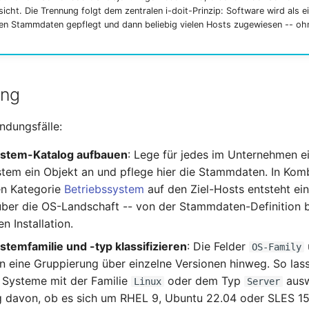
rsicht. Die Trennung folgt dem zentralen i-doit-Prinzip: Software wird als 
nen Stammdaten gepflegt und dann beliebig vielen Hosts zugewiesen -- oh
ung
ndungsfälle:
ystem-Katalog aufbauen
: Lege für jedes im Unternehmen e
stem ein Objekt an und pflege hier die Stammdaten. In Kom
en Kategorie
Betriebssystem
auf den Ziel-Hosts entsteht ein
über die OS-Landschaft -- von der Stammdaten-Definition b
en Installation.
stemfamilie und -typ klassifizieren
: Die Felder
OS-Family
n eine Gruppierung über einzelne Versionen hinweg. So lass
e Systeme mit der Familie
oder dem Typ
ausw
Linux
Server
 davon, ob es sich um RHEL 9, Ubuntu 22.04 oder SLES 15