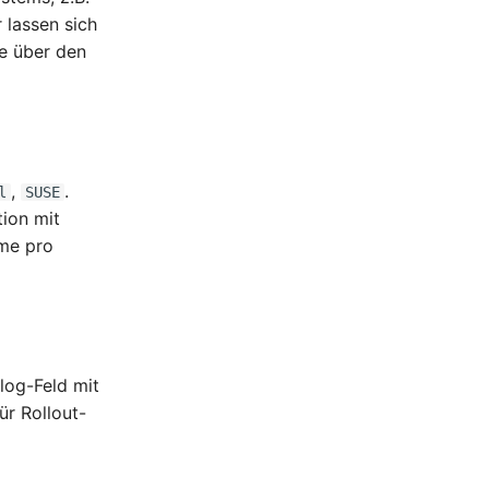
r lassen sich
ie über den
,
.
l
SUSE
tion mit
eme pro
log-Feld mit
ür Rollout-