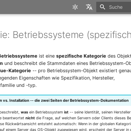
Suche wird in
English
Deutsch
ie: Betriebssysteme (spezifisch
Betriebssysteme
ist eine
spezifische Kategorie
des Objek
em
und beschreibt die Stammdaten eines Betriebssystem-Obje
lue-Kategorie
-- pro Betriebssystem-Objekt existiert genau
egenden Eigenschaften wie Spezifikation, Hersteller,
familie und -typ.
vs. Installation -- die zwei Seiten der Betriebssystem-Dokumentation
 beschreibt,
was
ein Betriebssystem
ist
-- seine Identität, seinen Herstelle
Sie beantwortet
nicht
die Frage, auf welchen Servern oder Clients dieses B
 Diese Rückwärtsansicht entsteht automatisch: Wenn in der globalen Kategori
uf einem Server das OS-Objekt zugewiesen wird, erscheint der Server in 