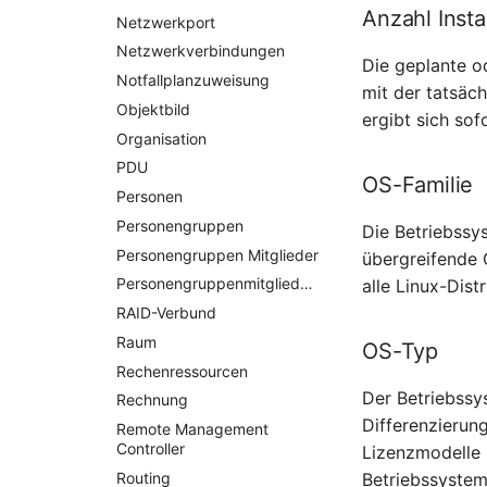
Anzahl Insta
Netzwerkport
Netzwerkverbindungen
Die geplante o
Notfallplanzuweisung
mit der tatsäc
Objektbild
ergibt sich sof
Organisation
PDU
OS-Familie
Personen
Personengruppen
Die Betriebssys
Personengruppen Mitglieder
übergreifende 
Personengruppenmitgliedschaft
alle Linux-Dist
RAID-Verbund
Raum
OS-Typ
Rechenressourcen
Der Betriebssy
Rechnung
Differenzierun
Remote Management
Controller
Lizenzmodelle 
Betriebssystem
Routing