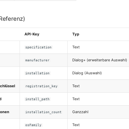
-Referenz)
API-Key
Typ
Text
specification
Dialog+ (erweiterbare Auswahl)
manufacturer
Dialog (Auswahl)
installation
schlüssel
Text
registration_key
d
Text
install_path
tionen
Ganzzahl
installation_count
Text
osFamily