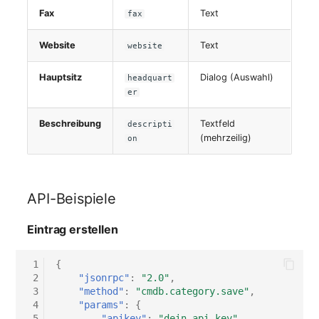
Fax
Text
fax
Website
Text
website
Hauptsitz
Dialog (Auswahl)
headquart
er
Beschreibung
Textfeld
descripti
(mehrzeilig)
on
API-Beispiele
Eintrag erstellen
 1
{
 2
"jsonrpc"
:
"2.0"
,
 3
"method"
:
"cmdb.category.save"
,
 4
"params"
:
{
 5
"apikey"
:
"dein-api-key"
,