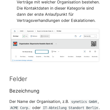
Verträge mit welcher Organisation bestehen.
Mobiltelefon
changelog-aeltere-
Die Kontaktdaten in dieser Kategorie sind
versionen
dann der erste Anlaufpunkt für
Monitor
Vertragsverhandlungen oder Eskalationen.
Netzbereich
Netzersatzanlage
Notfallplan
Objektgruppe
Organisation
Felder
Patchfeld
Bezeichnung
Personen
Der Name der Organisation, z.B.
,
synetics GmbH
oder
.
ACME Corp.
IT-Abteilung Standort Berlin