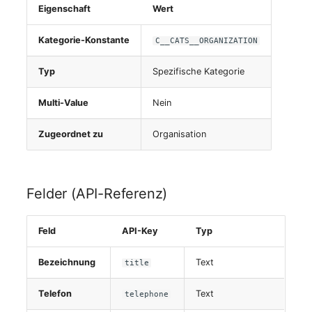
Eigenschaft
Wert
Virtueller Host
Kategorie-Konstante
C__CATS__ORGANIZATION
Virtueller Server
Typ
Spezifische Kategorie
VoIP-Telefon
Multi-Value
Nein
VRRP
Zugeordnet zu
Organisation
VRRP/HSRP Cluster
WAN-Leitung
Felder (API-Referenz)
Wireless Access Point
Feld
API-Key
Typ
Bezeichnung
Text
title
Telefon
Text
telephone