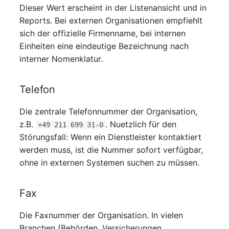
Personengruppen
Dieser Wert erscheint in der Listenansicht und in
Reports. Bei externen Organisationen empfiehlt
Printbox
sich der offizielle Firmenname, bei internen
Einheiten eine eindeutige Bezeichnung nach
Rack-Segment
interner Nomenklatur.
Raum
Telefon
Remote Management
Die zentrale Telefonnummer der Organisation,
Controller
z.B.
. Nuetzlich für den
+49 211 699 31-0
Störungsfall: Wenn ein Dienstleister kontaktiert
Replikationsobjekt
werden muss, ist die Nummer sofort verfügbar,
ohne in externen Systemen suchen zu müssen.
Router
SAN Zoning
Fax
Schrank
Die Faxnummer der Organisation. In vielen
Branchen (Behörden, Versicherungen,