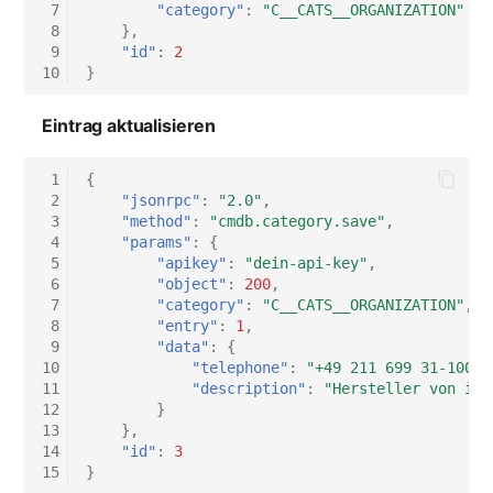
 7
"category"
:
"C__CATS__ORGANIZATION"
 8
},
 9
"id"
:
2
10
}
Eintrag aktualisieren
 1
{
 2
"jsonrpc"
:
"2.0"
,
 3
"method"
:
"cmdb.category.save"
,
 4
"params"
:
{
 5
"apikey"
:
"dein-api-key"
,
 6
"object"
:
200
,
 7
"category"
:
"C__CATS__ORGANIZATION"
,
 8
"entry"
:
1
,
 9
"data"
:
{
10
"telephone"
:
"+49 211 699 31-100"
,
11
"description"
:
"Hersteller von i-d
12
}
13
},
14
"id"
:
3
15
}