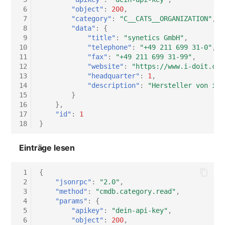
 6
"object"
:
200
,
 7
"category"
:
"C__CATS__ORGANIZATION"
,
 8
"data"
:
{
 9
"title"
:
"synetics GmbH"
,
10
"telephone"
:
"+49 211 699 31-0"
,
11
"fax"
:
"+49 211 699 31-99"
,
12
"website"
:
"https://www.i-doit.com
13
"headquarter"
:
1
,
14
"description"
:
"Hersteller von i-d
15
}
16
},
17
"id"
:
1
18
}
Einträge lesen
 1
{
 2
"jsonrpc"
:
"2.0"
,
 3
"method"
:
"cmdb.category.read"
,
 4
"params"
:
{
 5
"apikey"
:
"dein-api-key"
,
 6
"object"
:
200
,