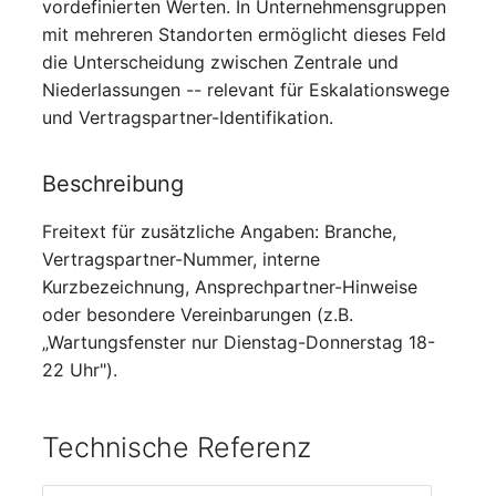
vordefinierten Werten. In Unternehmensgruppen
Switch Chassis
mit mehreren Standorten ermöglicht dieses Feld
die Unterscheidung zwischen Zentrale und
Systemdienst
Niederlassungen -- relevant für Eskalationswege
und Vertragspartner-Identifikation.
Telefon
Telefonanlage
Beschreibung
Unterbrechungsfreie
Freitext für zusätzliche Angaben: Branche,
Stromversorgung
Vertragspartner-Nummer, interne
Kurzbezeichnung, Ansprechpartner-Hinweise
Verstärker
oder besondere Vereinbarungen (z.B.
„Wartungsfenster nur Dienstag-Donnerstag 18-
Verteilerkasten
22 Uhr").
Vertrag
Technische Referenz
Virtueller Client