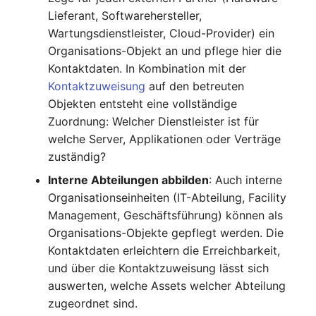
IP Address Management
Lieferant, Softwarehersteller,
FC-Switch
Release Notes 22
Changelog 22
(IPAM)
Report Views
Wartungsdienstleister, Cloud-Provider) ein
Maintenance
Organisations-Objekt an und pflege hier die
Flugzeug
Release Notes 1.19
Changelog 21
Kabel-Patches und -wege
Signal-Slot System
Kontaktdaten. In Kombination mit der
Nagios
Kontaktzuweisung
auf den betreuten
Gebäude
Release Notes 1.18
Changelog 20
Komplexe Reports
DIY Daten-Import
OCS Inventory NG
Objekten entsteht eine vollständige
Host
Release Notes 1.17
Changelogs 1.19.x
Zuordnung: Welcher Dienstleister ist für
Passwörter verwalten
Dashboard Widget
Relocate-CI
welche Server, Applikationen oder Verträge
programmieren
Kabel
Release Notes 1.16
Changelogs 1.18.x
zuständig?
Prod→Test Datenbank-
Replacement
Interne Abteilungen abbilden
: Auch interne
Synchronisation
Kabeltrasse
Release Notes 1.14
Changelogs 1.17.x
Organisationseinheiten (IT-Abteilung, Facility
Rights Documentation
Management, Geschäftsführung) können als
Standort-basierte
Klimaanlage
Release Notes 1.13
Changelogs 1.16.x
Organisations-Objekte gepflegt werden. Die
Benutzerrechte
SHD Connect
Kontaktdaten erleichtern die Erreichbarkeit,
Client
Release Notes 1.12
Changelogs 1.15.x
und über die Kontaktzuweisung lässt sich
Standorte
URL-Router
auswerten, welche Assets welcher Abteilung
Konverter
Release Notes 1.11
Changelogs 1.14.x
zugeordnet sind.
Switch Stacking
VIVA