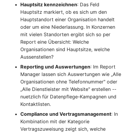
Hauptsitz kennzeichnen
: Das Feld
Kryptokarte
Release Notes 1.10
Changelogs 1.13.x
Variable Reports
Hauptsitz markiert, ob es sich um den
VIVA2 (IT-
Hauptstandort einer Organisation handelt
Grundschutz)
KVM-Switch
Release Notes 1.9
Changelogs 1.12.x
VM provisionieren
oder um eine Niederlassung. In Konzernen
(veraltet)
Workflow
mit vielen Standorten ergibt sich so per
Land
Release Notes 1.8
Changelogs 1.11.x
Report eine Übersicht: Welche
Layer-2-Netz
Release Notes 1.7
Changelogs 1.10.x
Organisationen sind Hauptsitze, welche
Aussenstellen?
Layer-3-Netz
Changelogs 1.9.x
Reporting und Auswertungen
: Im Report
Manager lassen sich Auswertungen wie „Alle
Leerrohr
Changelogs 1.8.x
Organisationen ohne Telefonnummer" oder
„Alle Dienstleister mit Website" erstellen --
Leitungsnetz
Changelogs 1.7.x
nuetzlich für Datenpflege-Kampagnen und
Kontaktlisten.
Lizenzen
Changelogs 1.6.x
Compliance und Vertragsmanagement
: In
Kombination mit der Kategorie
Middleware
Changelogs 1.5.x
Vertragszuweisung zeigt sich, welche