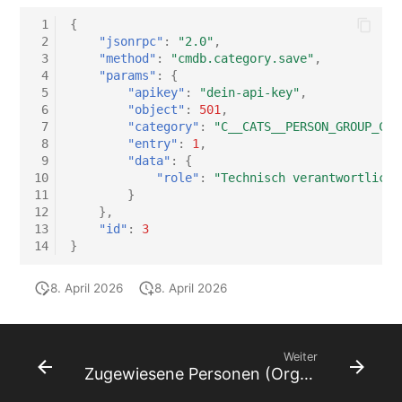
 1
{
 2
"jsonrpc"
:
"2.0"
,
 3
"method"
:
"cmdb.category.save"
,
 4
"params"
:
{
 5
"apikey"
:
"dein-api-key"
,
 6
"object"
:
501
,
 7
"category"
:
"C__CATS__PERSON_GROUP_CON
 8
"entry"
:
1
,
 9
"data"
:
{
10
"role"
:
"Technisch verantwortlich"
11
}
12
},
13
"id"
:
3
14
}
8. April 2026
8. April 2026
Weiter
Zugewiesene Personen (Organisation)