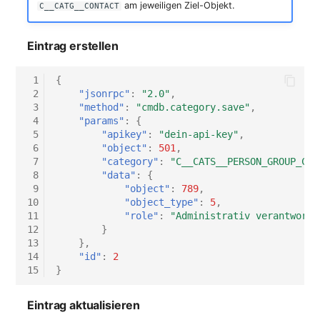
am jeweiligen Ziel-Objekt.
C__CATG__CONTACT
Eintrag erstellen
 1
{
 2
"jsonrpc"
:
"2.0"
,
 3
"method"
:
"cmdb.category.save"
,
 4
"params"
:
{
 5
"apikey"
:
"dein-api-key"
,
 6
"object"
:
501
,
 7
"category"
:
"C__CATS__PERSON_GROUP_CON
 8
"data"
:
{
 9
"object"
:
789
,
10
"object_type"
:
5
,
11
"role"
:
"Administrativ verantwortl
12
}
13
},
14
"id"
:
2
15
}
Eintrag aktualisieren