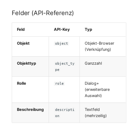
Switch Chassis
Felder (API-Referenz)
Systemdienst
Feld
API-Key
Typ
Telefon
Objekt
Objekt-Browser
object
Telefonanlage
(Verknüpfung)
Objekttyp
Ganzzahl
Unterbrechungsfreie
object_ty
pe
Stromversorgung
Rolle
Dialog+
role
Verstärker
(erweiterbare
Auswahl)
Verteilerkasten
Beschreibung
Textfeld
descripti
(mehrzeilig)
on
Vertrag
Virtueller Client