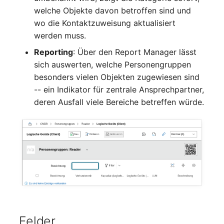
Kryptokarte
Release Notes 1.10
Changelogs 1.13.x
welche Objekte davon betroffen sind und
Variable Reports
VIVA2 (IT-
wo die Kontaktzuweisung aktualisiert
Grundschutz)
KVM-Switch
Release Notes 1.9
Changelogs 1.12.x
werden muss.
VM provisionieren
Reporting
: Über den Report Manager lässt
(veraltet)
Workflow
Land
Release Notes 1.8
Changelogs 1.11.x
sich auswerten, welche Personengruppen
besonders vielen Objekten zugewiesen sind
Layer-2-Netz
Release Notes 1.7
Changelogs 1.10.x
-- ein Indikator für zentrale Ansprechpartner,
deren Ausfall viele Bereiche betreffen würde.
Layer-3-Netz
Changelogs 1.9.x
Leerrohr
Changelogs 1.8.x
Leitungsnetz
Changelogs 1.7.x
Lizenzen
Changelogs 1.6.x
Middleware
Changelogs 1.5.x
Felder