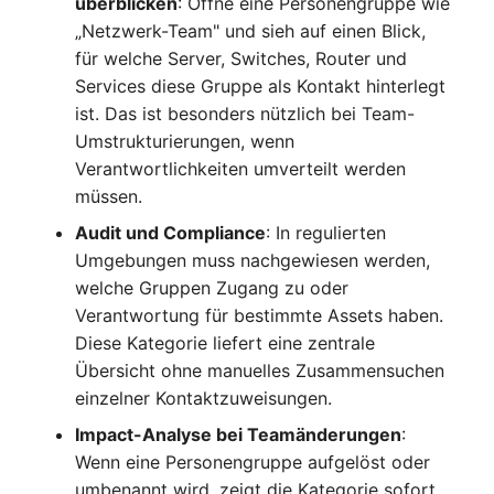
überblicken
: Öffne eine Personengruppe wie
IP Address Management
FC-Switch
Release Notes 22
Changelog 22
„Netzwerk-Team" und sieh auf einen Blick,
(IPAM)
Report Views
Maintenance
für welche Server, Switches, Router und
Flugzeug
Release Notes 1.19
Changelog 21
Services diese Gruppe als Kontakt hinterlegt
Kabel-Patches und -wege
Signal-Slot System
Nagios
ist. Das ist besonders nützlich bei Team-
Gebäude
Release Notes 1.18
Changelog 20
Umstrukturierungen, wenn
Komplexe Reports
DIY Daten-Import
OCS Inventory NG
Verantwortlichkeiten umverteilt werden
Host
Release Notes 1.17
Changelogs 1.19.x
müssen.
Passwörter verwalten
Dashboard Widget
Relocate-CI
Audit und Compliance
: In regulierten
programmieren
Kabel
Release Notes 1.16
Changelogs 1.18.x
Umgebungen muss nachgewiesen werden,
Prod→Test Datenbank-
Replacement
welche Gruppen Zugang zu oder
Synchronisation
Kabeltrasse
Release Notes 1.14
Changelogs 1.17.x
Verantwortung für bestimmte Assets haben.
Rights Documentation
Diese Kategorie liefert eine zentrale
Standort-basierte
Klimaanlage
Release Notes 1.13
Changelogs 1.16.x
Übersicht ohne manuelles Zusammensuchen
Benutzerrechte
SHD Connect
einzelner Kontaktzuweisungen.
Client
Release Notes 1.12
Changelogs 1.15.x
Standorte
URL-Router
Impact-Analyse bei Teamänderungen
:
Konverter
Release Notes 1.11
Changelogs 1.14.x
Wenn eine Personengruppe aufgelöst oder
Switch Stacking
VIVA
umbenannt wird, zeigt die Kategorie sofort,