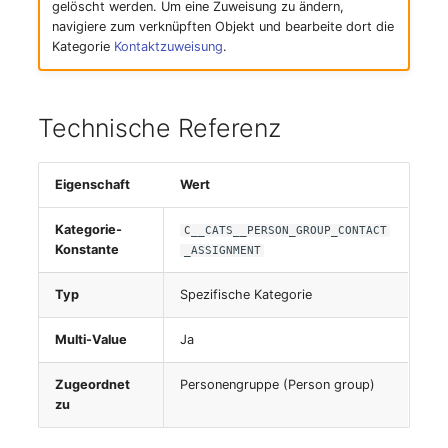
gelöscht werden. Um eine Zuweisung zu ändern,
Server
navigiere zum verknüpften Objekt und bearbeite dort die
Kategorie
Kontaktzuweisung
.
Service
SIM-Karte
Technische Referenz
Speichersystem
Eigenschaft
Wert
Stacking
Kategorie-
C__CATS__PERSON_GROUP_CONTACT
Konstante
_ASSIGNMENT
Stadt
Typ
Spezifische Kategorie
Steckdosenleiste
Multi-Value
Ja
Supernet
Zugeordnet
Personengruppe (Person group)
zu
Switch