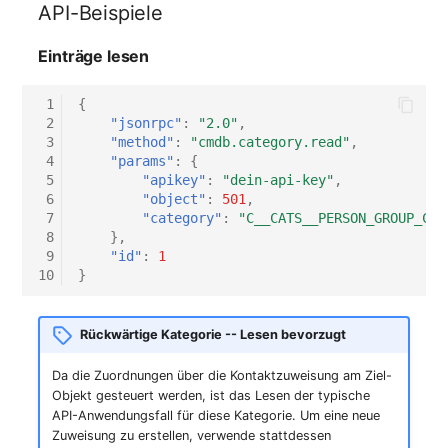
API-Beispiele
Virtueller Host
Einträge lesen
Virtueller Server
 1
{
 2
"jsonrpc"
:
"2.0"
,
VoIP-Telefon
 3
"method"
:
"cmdb.category.read"
,
 4
"params"
:
{
VRRP
 5
"apikey"
:
"dein-api-key"
,
 6
"object"
:
501
,
 7
"category"
:
"C__CATS__PERSON_GROUP_CON
VRRP/HSRP Cluster
 8
},
 9
"id"
:
1
WAN-Leitung
10
}
Wireless Access Point
Rückwärtige Kategorie -- Lesen bevorzugt
Da die Zuordnungen über die Kontaktzuweisung am Ziel-
Objekt gesteuert werden, ist das Lesen der typische
API-Anwendungsfall für diese Kategorie. Um eine neue
Zuweisung zu erstellen, verwende stattdessen