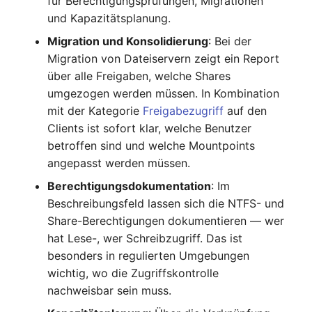
für Berechtigungsprüfungen, Migrationen
IP Address Management
FC-Switch
Release Notes 22
Changelog 22
und Kapazitätsplanung.
(IPAM)
Report Views
Maintenance
Migration und Konsolidierung
: Bei der
Flugzeug
Release Notes 1.19
Changelog 21
Migration von Dateiservern zeigt ein Report
Kabel-Patches und -wege
Signal-Slot System
Nagios
über alle Freigaben, welche Shares
Gebäude
Release Notes 1.18
Changelog 20
umgezogen werden müssen. In Kombination
Komplexe Reports
DIY Daten-Import
OCS Inventory NG
mit der Kategorie
Freigabezugriff
auf den
Host
Release Notes 1.17
Changelogs 1.19.x
Clients ist sofort klar, welche Benutzer
Passwörter verwalten
Dashboard Widget
Relocate-CI
betroffen sind und welche Mountpoints
programmieren
Kabel
Release Notes 1.16
Changelogs 1.18.x
angepasst werden müssen.
Prod→Test Datenbank-
Replacement
Synchronisation
Berechtigungsdokumentation
: Im
Kabeltrasse
Release Notes 1.14
Changelogs 1.17.x
Beschreibungsfeld lassen sich die NTFS- und
Rights Documentation
Standort-basierte
Share-Berechtigungen dokumentieren — wer
Klimaanlage
Release Notes 1.13
Changelogs 1.16.x
Benutzerrechte
hat Lese-, wer Schreibzugriff. Das ist
SHD Connect
besonders in regulierten Umgebungen
Client
Release Notes 1.12
Changelogs 1.15.x
Standorte
URL-Router
wichtig, wo die Zugriffskontrolle
Konverter
Release Notes 1.11
Changelogs 1.14.x
nachweisbar sein muss.
Switch Stacking
VIVA