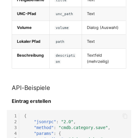
title
Virtueller Host
UNC-Pfad
Text
unc_path
Virtueller Server
Volume
Dialog (Auswahl)
volume
VoIP-Telefon
Lokaler Pfad
Text
path
VRRP
Beschreibung
Textfeld
descripti
(mehrzeilig)
on
VRRP/HSRP Cluster
WAN-Leitung
API-Beispiele
Wireless Access Point
Eintrag erstellen
 1
{
 2
"jsonrpc"
:
"2.0"
,
 3
"method"
:
"cmdb.category.save"
,
 4
"params"
:
{