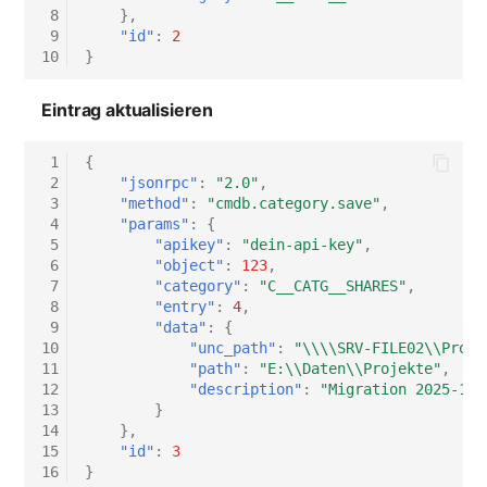
 8
},
 9
"id"
:
2
10
}
Eintrag aktualisieren
 1
{
 2
"jsonrpc"
:
"2.0"
,
 3
"method"
:
"cmdb.category.save"
,
 4
"params"
:
{
 5
"apikey"
:
"dein-api-key"
,
 6
"object"
:
123
,
 7
"category"
:
"C__CATG__SHARES"
,
 8
"entry"
:
4
,
 9
"data"
:
{
10
"unc_path"
:
"\\\\SRV-FILE02\\Proje
11
"path"
:
"E:\\Daten\\Projekte"
,
12
"description"
:
"Migration 2025-11:
13
}
14
},
15
"id"
:
3
16
}