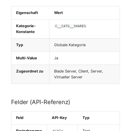
Switch Chassis
Eigenschaft
Wert
Systemdienst
Kategorie-
C__CATG__SHARES
Konstante
Telefon
Typ
Globale Kategorie
Telefonanlage
Multi-Value
Ja
Unterbrechungsfreie
Stromversorgung
Zugeordnet zu
Blade Server, Client, Server,
Virtueller Server
Verstärker
Verteilerkasten
Felder (API-Referenz)
Vertrag
Feld
API-Key
Typ
Virtueller Client
Freigabename
Text