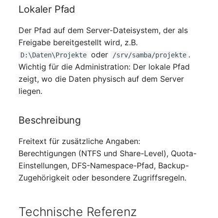
Lokaler Pfad
Server
Der Pfad auf dem Server-Dateisystem, der als
Service
Freigabe bereitgestellt wird, z.B.
oder
.
D:\Daten\Projekte
/srv/samba/projekte
SIM-Karte
Wichtig für die Administration: Der lokale Pfad
zeigt, wo die Daten physisch auf dem Server
Speichersystem
liegen.
Stacking
Beschreibung
Stadt
Freitext für zusätzliche Angaben:
Steckdosenleiste
Berechtigungen (NTFS und Share-Level), Quota-
Einstellungen, DFS-Namespace-Pfad, Backup-
Supernet
Zugehörigkeit oder besondere Zugriffsregeln.
Switch
Technische Referenz