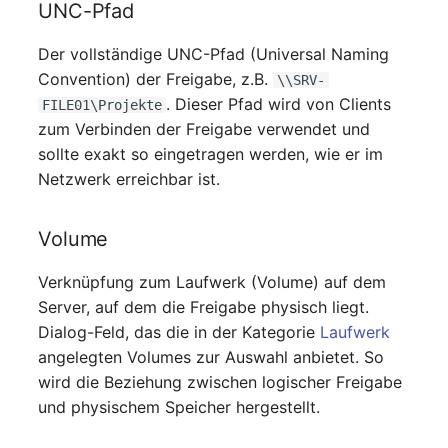
Personengruppen
UNC-Pfad
Printbox
Der vollständige UNC-Pfad (Universal Naming
Convention) der Freigabe, z.B.
\\SRV-
Rack-Segment
. Dieser Pfad wird von Clients
FILE01\Projekte
zum Verbinden der Freigabe verwendet und
Raum
sollte exakt so eingetragen werden, wie er im
Netzwerk erreichbar ist.
Remote Management
Controller
Volume
Replikationsobjekt
Verknüpfung zum Laufwerk (Volume) auf dem
Server, auf dem die Freigabe physisch liegt.
Router
Dialog-Feld, das die in der Kategorie
Laufwerk
angelegten Volumes zur Auswahl anbietet. So
SAN Zoning
wird die Beziehung zwischen logischer Freigabe
und physischem Speicher hergestellt.
Schrank