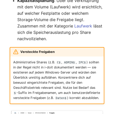
Kapazitätsplanung
: Über die Verknüpfung
Kryptokarte
Release Notes 1.10
Changelogs 1.13.x
mit dem Volume (Laufwerk) wird ersichtlich,
Variable Reports
VIVA2 (IT-
auf welcher Festplatte oder welchem
Grundschutz)
KVM-Switch
Release Notes 1.9
Changelogs 1.12.x
Storage-Volume die Freigabe liegt.
VM provisionieren
Zusammen mit der Kategorie
Laufwerk
lässt
(veraltet)
Workflow
Land
Release Notes 1.8
Changelogs 1.11.x
sich die Speicherauslastung pro Share
nachvollziehen.
Layer-2-Netz
Release Notes 1.7
Changelogs 1.10.x
Versteckte Freigaben
Layer-3-Netz
Changelogs 1.9.x
Administrative Shares (z.B.
,
,
) sollten
C$
ADMIN$
IPC$
Leerrohr
Changelogs 1.8.x
in der Regel nicht in i-doit dokumentiert werden — sie
existieren auf jedem Windows-Server und würden den
Überblick unnötig aufblähen. Konzentriere dich auf
Leitungsnetz
Changelogs 1.7.x
bewusst eingerichtete Freigaben, die für den
Geschäftsbetrieb relevant sind. Nutze bei Bedarf das
Lizenzen
Changelogs 1.6.x
-Suffix im Freigabenamen, um auch benutzerdefinierte
$
versteckte Freigaben (z.B.
) korrekt abzubilden.
Daten$
Middleware
Changelogs 1.5.x