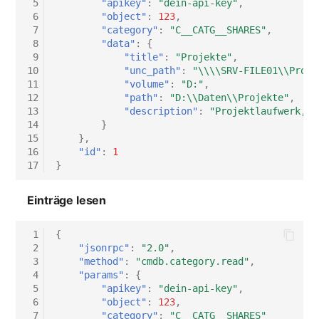
 5
"apikey"
:
"dein-api-key"
,
 6
"object"
:
123
,
 7
"category"
:
"C__CATG__SHARES"
,
 8
"data"
:
{
 9
"title"
:
"Projekte"
,
10
"unc_path"
:
"\\\\SRV-FILE01\\Proje
11
"volume"
:
"D:"
,
12
"path"
:
"D:\\Daten\\Projekte"
,
13
"description"
:
"Projektlaufwerk, N
14
}
15
},
16
"id"
:
1
17
}
Einträge lesen
 1
{
 2
"jsonrpc"
:
"2.0"
,
 3
"method"
:
"cmdb.category.read"
,
 4
"params"
:
{
 5
"apikey"
:
"dein-api-key"
,
 6
"object"
:
123
,
 7
"category"
:
"C__CATG__SHARES"