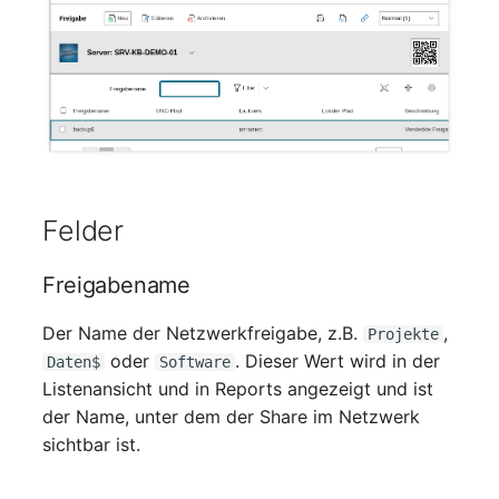
Mobiltelefon
changelog-aeltere-
versionen
Monitor
Netzbereich
Netzersatzanlage
Felder
Notfallplan
Freigabename
Objektgruppe
Der Name der Netzwerkfreigabe, z.B.
,
Projekte
Organisation
oder
. Dieser Wert wird in der
Daten$
Software
Listenansicht und in Reports angezeigt und ist
Patchfeld
der Name, unter dem der Share im Netzwerk
sichtbar ist.
Personen