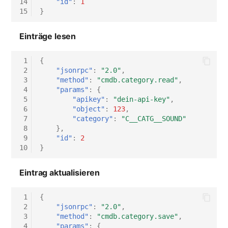
14
"id"
:
1
15
}
Virtueller Host
Einträge lesen
Virtueller Server
 1
{
VoIP-Telefon
 2
"jsonrpc"
:
"2.0"
,
 3
"method"
:
"cmdb.category.read"
,
VRRP
 4
"params"
:
{
 5
"apikey"
:
"dein-api-key"
,
 6
"object"
:
123
,
VRRP/HSRP Cluster
 7
"category"
:
"C__CATG__SOUND"
 8
},
 9
"id"
:
2
WAN-Leitung
10
}
Wireless Access Point
Eintrag aktualisieren
 1
{
 2
"jsonrpc"
:
"2.0"
,
 3
"method"
:
"cmdb.category.save"
,
 4
"params"
:
{