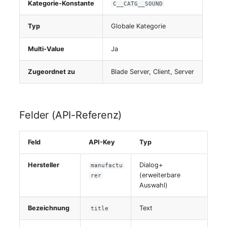
Kategorie-Konstante
C__CATG__SOUND
Server
Typ
Globale Kategorie
Service
Multi-Value
Ja
SIM-Karte
Zugeordnet zu
Blade Server, Client, Server
Speichersystem
Stacking
Felder (API-Referenz)
Stadt
Feld
API-Key
Typ
Steckdosenleiste
Hersteller
Dialog+
manufactu
(erweiterbare
rer
Supernet
Auswahl)
Switch
Bezeichnung
Text
title