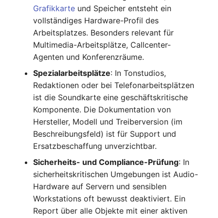
Grafikkarte
und Speicher entsteht ein
IP Address Management
FC-Switch
Release Notes 22
Changelog 22
vollständiges Hardware-Profil des
(IPAM)
Report Views
Maintenance
Arbeitsplatzes. Besonders relevant für
Flugzeug
Release Notes 1.19
Changelog 21
Multimedia-Arbeitsplätze, Callcenter-
Kabel-Patches und -wege
Signal-Slot System
Nagios
Agenten und Konferenzräume.
Gebäude
Release Notes 1.18
Changelog 20
Komplexe Reports
DIY Daten-Import
OCS Inventory NG
Spezialarbeitsplätze
: In Tonstudios,
Host
Release Notes 1.17
Changelogs 1.19.x
Redaktionen oder bei Telefonarbeitsplätzen
Passwörter verwalten
Dashboard Widget
Relocate-CI
ist die Soundkarte eine geschäftskritische
programmieren
Kabel
Release Notes 1.16
Changelogs 1.18.x
Komponente. Die Dokumentation von
Prod→Test Datenbank-
Replacement
Hersteller, Modell und Treiberversion (im
Synchronisation
Kabeltrasse
Release Notes 1.14
Changelogs 1.17.x
Beschreibungsfeld) ist für Support und
Rights Documentation
Ersatzbeschaffung unverzichtbar.
Standort-basierte
Klimaanlage
Release Notes 1.13
Changelogs 1.16.x
Sicherheits- und Compliance-Prüfung
: In
Benutzerrechte
SHD Connect
sicherheitskritischen Umgebungen ist Audio-
Client
Release Notes 1.12
Changelogs 1.15.x
Hardware auf Servern und sensiblen
Standorte
URL-Router
Workstations oft bewusst deaktiviert. Ein
Konverter
Release Notes 1.11
Changelogs 1.14.x
Report über alle Objekte mit einer aktiven
Switch Stacking
VIVA