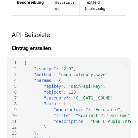
Beschreibung
Textfeld
descripti
Switch Chassis
(mehrzeilig)
on
Systemdienst
API-Beispiele
Telefon
Eintrag erstellen
Telefonanlage
 1
{
Unterbrechungsfreie
 2
"jsonrpc"
:
"2.0"
,
Stromversorgung
 3
"method"
:
"cmdb.category.save"
,
 4
"params"
:
{
Verstärker
 5
"apikey"
:
"dein-api-key"
,
 6
"object"
:
123
,
 7
"category"
:
"C__CATG__SOUND"
,
Verteilerkasten
 8
"data"
:
{
 9
"manufacturer"
:
"Focusrite"
,
10
"title"
:
"Scarlett 2i2 3rd Gen"
,
Vertrag
11
"description"
:
"USB-C Audio-Interf
12
}
Virtueller Client
13
},