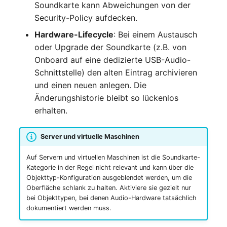
Soundkarte kann Abweichungen von der
Kryptokarte
Release Notes 1.10
Changelogs 1.13.x
Security-Policy aufdecken.
Variable Reports
VIVA2 (IT-
Grundschutz)
KVM-Switch
Release Notes 1.9
Changelogs 1.12.x
Hardware-Lifecycle
: Bei einem Austausch
VM provisionieren
oder Upgrade der Soundkarte (z.B. von
(veraltet)
Workflow
Land
Release Notes 1.8
Changelogs 1.11.x
Onboard auf eine dedizierte USB-Audio-
Schnittstelle) den alten Eintrag archivieren
Layer-2-Netz
Release Notes 1.7
Changelogs 1.10.x
und einen neuen anlegen. Die
Änderungshistorie bleibt so lückenlos
Layer-3-Netz
Changelogs 1.9.x
erhalten.
Leerrohr
Changelogs 1.8.x
Server und virtuelle Maschinen
Leitungsnetz
Changelogs 1.7.x
Auf Servern und virtuellen Maschinen ist die Soundkarte-
Kategorie in der Regel nicht relevant und kann über die
Objekttyp-Konfiguration ausgeblendet werden, um die
Lizenzen
Changelogs 1.6.x
Oberfläche schlank zu halten. Aktiviere sie gezielt nur
bei Objekttypen, bei denen Audio-Hardware tatsächlich
Middleware
Changelogs 1.5.x
dokumentiert werden muss.