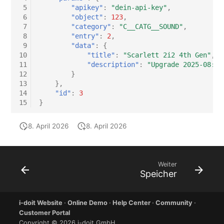
 5
"apikey"
:
"dein-api-key"
,
 6
"object"
:
123
,
 7
"category"
:
"C__CATG__SOUND"
,
 8
"entry"
:
2
,
 9
"data"
:
{
10
"title"
:
"Scarlett 2i2 4th Gen"
,
11
"description"
:
"Upgrade 2025-08: A
12
}
13
},
14
"id"
:
3
15
}
8. April 2026
8. April 2026
Weiter
Speicher
i-doit Website
·
Online Demo
·
Help Center
·
Community
·
Customer Portal
Copyright © 2026 i-doit GmbH