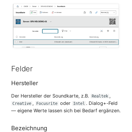
Mobiltelefon
changelog-aeltere-
versionen
Monitor
Netzbereich
Netzersatzanlage
Notfallplan
Felder
Objektgruppe
Hersteller
Organisation
Der Hersteller der Soundkarte, z.B.
,
Realtek
,
oder
. Dialog+-Feld
Creative
Focusrite
Intel
Patchfeld
— eigene Werte lassen sich bei Bedarf ergänzen.
Personen
Bezeichnung