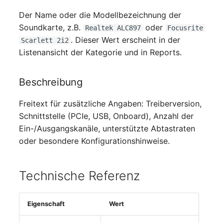
Personengruppen
Der Name oder die Modellbezeichnung der
Printbox
Soundkarte, z.B.
oder
Realtek ALC897
Focusrite
. Dieser Wert erscheint in der
Scarlett 2i2
Rack-Segment
Listenansicht der Kategorie und in Reports.
Raum
Beschreibung
Remote Management
Freitext für zusätzliche Angaben: Treiberversion,
Controller
Schnittstelle (PCIe, USB, Onboard), Anzahl der
Ein-/Ausgangskanäle, unterstützte Abtastraten
Replikationsobjekt
oder besondere Konfigurationshinweise.
Router
Technische Referenz
SAN Zoning
Eigenschaft
Wert
Schrank