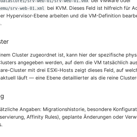
bei VMware oder
/datastore1/srv-web-01/srv-web-01.vmx
bei KVM. Dieses Feld ist hilfreich für A
qemu/srv-web-01.xml
 der Hypervisor-Ebene arbeiten und die VM-Definition bearb
.
ter
nem Cluster zugeordnet ist, kann hier der spezifische phy
Clusters angegeben werden, auf dem die VM tatsächlich aus
re-Cluster mit drei ESXi-Hosts zeigt dieses Feld, auf welc
ktuell läuft — eine Ebene detaillierter als die reine Clust
ng
sätzliche Angaben: Migrationshistorie, besondere Konfigura
rvierung, Affinity Rules), geplante Änderungen oder Verw
s.