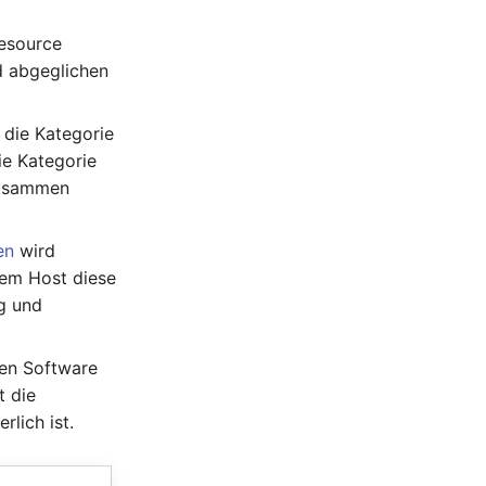
Resource
d abgeglichen
t die Kategorie
ie Kategorie
 zusammen
en
wird
hem Host diese
ng und
ren Software
t die
lich ist.