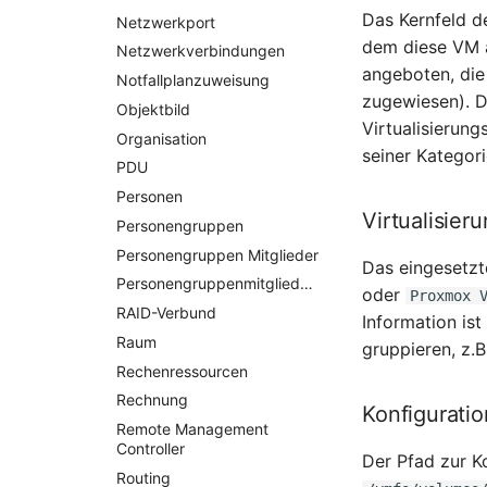
Das Kernfeld d
Netzwerkport
dem diese VM a
Netzwerkverbindungen
angeboten, die 
Notfallplanzuweisung
zugewiesen). D
Objektbild
Virtualisierun
Organisation
seiner Kategor
PDU
Personen
Virtualisier
Personengruppen
Personengruppen Mitglieder
Das eingesetzt
Personengruppenmitgliedschaft
oder
Proxmox 
RAID-Verbund
Information ist
Raum
gruppieren, z.
Rechenressourcen
Rechnung
Konfiguratio
Remote Management
Controller
Der Pfad zur K
Routing