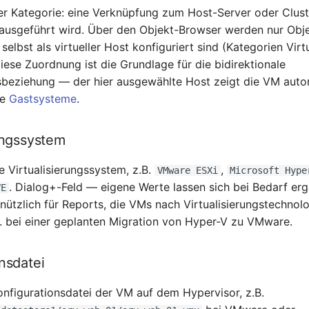
er Kategorie: eine Verknüpfung zum Host-Server oder Clust
usgeführt wird. Über den Objekt-Browser werden nur Obj
selbst als virtueller Host konfiguriert sind (Kategorien Virt
iese Zuordnung ist die Grundlage für die bidirektionale
gsbeziehung — der hier ausgewählte Host zeigt die VM auto
ie
Gastsysteme
.
ungssystem
e Virtualisierungssystem, z.B.
,
VMware ESXi
Microsoft Hype
. Dialog+-Feld — eigene Werte lassen sich bei Bedarf er
VE
 nützlich für Reports, die VMs nach Virtualisierungstechnol
B. bei einer geplanten Migration von Hyper-V zu VMware.
nsdatei
onfigurationsdatei der VM auf dem Hypervisor, z.B.