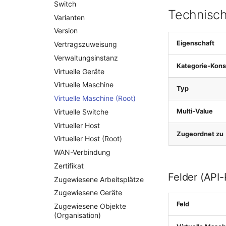
Switch
Technisch
Varianten
Version
Eigenschaft
Vertragszuweisung
Verwaltungsinstanz
Kategorie-Kons
Virtuelle Geräte
Virtuelle Maschine
Typ
Virtuelle Maschine (Root)
Virtuelle Switche
Multi-Value
Virtueller Host
Zugeordnet zu
Virtueller Host (Root)
WAN-Verbindung
Zertifikat
Felder (API
Zugewiesene Arbeitsplätze
Zugewiesene Geräte
Feld
Zugewiesene Objekte
(Organisation)