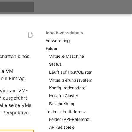
itialisiert
Inhaltsverzeichnis
Verwendung
Felder
chaften eines
Virtuelle Maschine
Status
die VM
Läuft auf Host/Cluster
ein Eintrag.
Virtualisierungssystem
Konfigurationsdatei
 wird am VM-
Host im Cluster
M ausgeführt
Beschreibung
alle seine VMs
Technische Referenz
t-Perspektive,
Felder (API-Referenz)
API-Beispiele