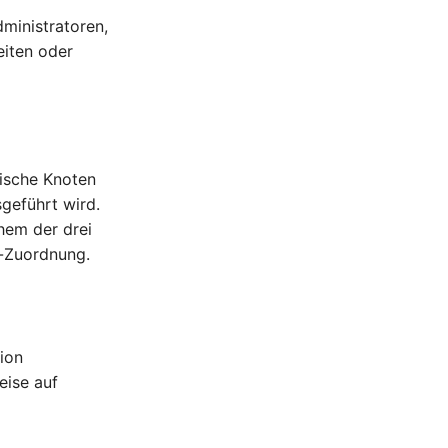
dministratoren,
eiten oder
sische Knoten
geführt wird.
hem der drei
er-Zuordnung.
tion
eise auf