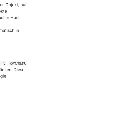
er-Objekt, auf
ekte
ueller Host
matisch in
,
r-V
KVM/QEMU
gänzen. Diese
ogie