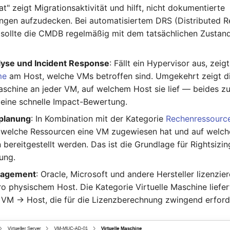
t" zeigt Migrationsaktivität und hilft, nicht dokumentierte
ngen aufzudecken. Bei automatisiertem DRS (Distributed 
 sollte die CMDB regelmäßig mit dem tatsächlichen Zustan
lyse und Incident Response
: Fällt ein Hypervisor aus, zeig
me
am Host, welche VMs betroffen sind. Umgekehrt zeigt d
Maschine an jeder VM, auf welchem Host sie lief — beides
 eine schnelle Impact-Bewertung.
splanung
: In Kombination mit der Kategorie
Rechenressourc
h, welche Ressourcen eine VM zugewiesen hat und auf welc
bereitgestellt werden. Das ist die Grundlage für Rightsizi
ung.
nagement
: Oracle, Microsoft und andere Hersteller lizenzie
ro physischem Host. Die Kategorie Virtuelle Maschine liefer
VM → Host, die für die Lizenzberechnung zwingend erforder