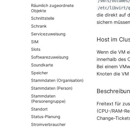
/vmfs/volumes
Räumlich zugeordnete
/etc/libvirt/
Objekte
die direkt auf
Schnittstelle
sichern müssen
Schrank
Servicezuweisung
Host im Clus
SIM
Slots
Wenn die VM ei
Softwarezuweisung
innerhalb des 
Soundkarte
Bei einem VMwa
Speicher
Knoten die VM a
Stammdaten (Organisation)
Stammdaten (Person)
Beschreibu
Stammdaten
(Personengruppe)
Freitext für zu
Standort
(CPU-/RAM-Rese
Status-Planung
Change-Ticket
Stromverbraucher