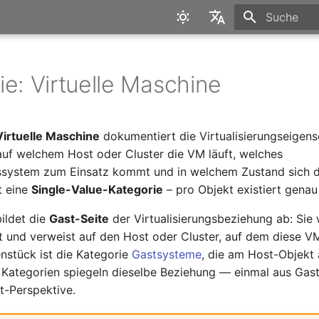
Suche wird in
English
Deutsch
ie: Virtuelle Maschine
Virtuelle Maschine
dokumentiert die Virtualisierungseigens
auf welchem Host oder Cluster die VM läuft, welches
gssystem zum Einsatz kommt und in welchem Zustand sich 
st eine
Single-Value-Kategorie
– pro Objekt existiert genau 
bildet die
Gast-Seite
der Virtualisierungsbeziehung ab: Sie
t und verweist auf den Host oder Cluster, auf dem diese V
nstück ist die Kategorie
Gastsysteme
, die am Host-Objekt 
de Kategorien spiegeln dieselbe Beziehung — einmal aus Gas
t-Perspektive.