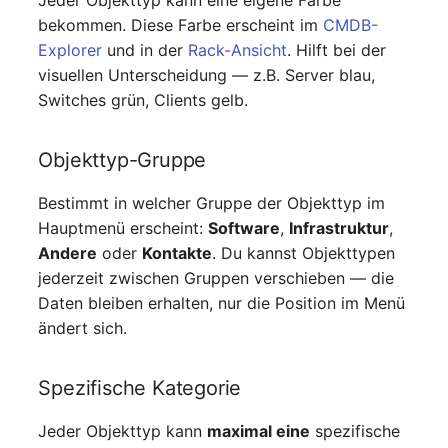
Jeder Objekttyp kann eine eigene Farbe
Switch Chassis
bekommen. Diese Farbe erscheint im
CMDB-
Modell
Explorer
und in der
Rack-Ansicht
. Hilft bei der
Systemdienst
visuellen Unterscheidung — z.B. Server blau,
Monitor
Switches grün, Clients gelb.
Telefon
Netz
Objekttyp-Gruppe
Telefonanlage
Netzbereiche
Bestimmt in welcher Gruppe der Objekttyp im
Unterbrechungsfreie
Hauptmenü erscheint:
Software
,
Infrastruktur
,
Netzwerk
Stromversorgung
Andere
oder
Kontakte
. Du kannst Objekttypen
jederzeit zwischen Gruppen verschieben — die
Netzwerk-Interface
Verstärker
Daten bleiben erhalten, nur die Position im Menü
ändert sich.
Netzwerk-Listener
Verteilerkasten
Netzwerkport
Vertrag
Spezifische Kategorie
Netzwerkverbindungen
Virtueller Client
Jeder Objekttyp kann
maximal eine
spezifische