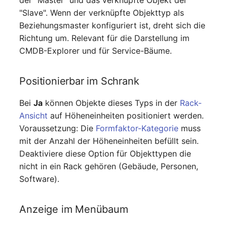
der "Master" und das verknüpfte Objekt der
"Slave". Wenn der verknüpfte Objekttyp als
Servicezuweisung
Beziehungsmaster konfiguriert ist, dreht sich die
Richtung um. Relevant für die Darstellung im
SIM
CMDB-Explorer und für Service-Bäume.
Slots
Positionierbar im Schrank
Softwarezuweisung
Bei
Ja
können Objekte dieses Typs in der
Rack-
Ansicht
auf Höheneinheiten positioniert werden.
Soundkarte
Voraussetzung: Die
Formfaktor-Kategorie
muss
mit der Anzahl der Höheneinheiten befüllt sein.
Speicher
Deaktiviere diese Option für Objekttypen die
nicht in ein Rack gehören (Gebäude, Personen,
Stammdaten (Organisation)
Software).
Stammdaten (Person)
Anzeige im Menübaum
Stammdaten