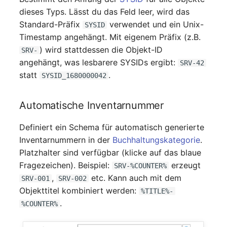
Personengruppen
dieses Typs. Lässt du das Feld leer, wird das
Gruppenmitgliedschaft
Standard-Präfix
verwendet und ein Unix-
SYSID
Printbox
Timestamp angehängt. Mit eigenem Präfix (z.B.
Handbuchzuweisung
) wird stattdessen die Objekt-ID
Rack-Segment
SRV-
angehängt, was lesbarere SYSIDs ergibt:
Hostadapter (HBA)
SRV-42
statt
.
Raum
SYSID_1680000042
Hostadresse
Remote Management
Automatische Inventarnummer
Installation
Controller
Definiert ein Schema für automatisch generierte
IP-Liste
Replikationsobjekt
Inventarnummern in der
Buchhaltungskategorie
.
Platzhalter sind verfügbar (klicke auf das blaue
Kabel
Router
Fragezeichen). Beispiel:
erzeugt
SRV-%COUNTER%
,
etc. Kann auch mit dem
SRV-001
SRV-002
Karten
SAN Zoning
Objekttitel kombiniert werden:
%TITLE%-
.
%COUNTER%
Kontaktzuweisung
Schrank