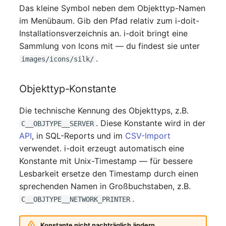
Virtuelle Geräte
Das kleine Symbol neben dem Objekttyp-Namen
im Menübaum. Gib den Pfad relativ zum i-doit-
Virtuelle Maschine
Installationsverzeichnis an. i-doit bringt eine
Sammlung von Icons mit — du findest sie unter
Virtuelle Maschine (Root)
.
images/icons/silk/
Virtuelle Switche
Objekttyp-Konstante
Virtueller Host
Die technische Kennung des Objekttyps, z.B.
. Diese Konstante wird in der
Virtueller Host (Root)
C__OBJTYPE__SERVER
API
, in SQL-Reports und im
CSV-Import
WAN-Verbindung
verwendet. i-doit erzeugt automatisch eine
Konstante mit Unix-Timestamp — für bessere
Zertifikat
Lesbarkeit ersetze den Timestamp durch einen
sprechenden Namen in Großbuchstaben, z.B.
Zugewiesene Arbeitsplätze
.
C__OBJTYPE__NETWORK_PRINTER
Zugewiesene Geräte
Konstante nicht nachträglich ändern