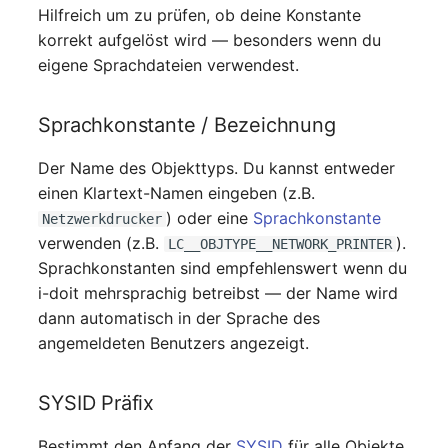
Mobiltelefon
changelog-aeltere-
Hilfreich um zu prüfen, ob deine Konstante
E-Mail-Adressen
versionen
korrekt aufgelöst wird — besonders wenn du
Monitor
eigene Sprachdateien verwendest.
Faser/Ader
Netzbereich
Sprachkonstante / Bezeichnung
FC-Port
Netzersatzanlage
Der Name des Objekttyps. Du kannst entweder
Formfaktor
einen Klartext-Namen eingeben (z.B.
Notfallplan
) oder eine
Sprachkonstante
Netzwerkdrucker
Freigabe
verwenden (z.B.
).
LC__OBJTYPE__NETWORK_PRINTER
Objektgruppe
Sprachkonstanten sind empfehlenswert wenn du
Freigabenzugriff
i-doit mehrsprachig betreibst — der Name wird
Organisation
dann automatisch in der Sprache des
Gastsysteme
angemeldeten Benutzers angezeigt.
Patchfeld
Gerät
SYSID Präfix
Personen
Grafikkarte
Bestimmt den Anfang der
SYSID
für alle Objekte