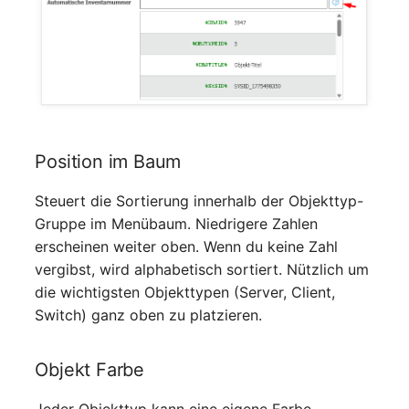
Laufwerk
Server
Listener
Service
Lizenzschlüssel
SIM-Karte
Logbuch
Speichersystem
Position im Baum
Login
Stacking
Steuert die Sortierung innerhalb der Objekttyp-
Gruppe im Menübaum. Niedrigere Zahlen
Logische Geräte (Client)
Stadt
erscheinen weiter oben. Wenn du keine Zahl
vergibst, wird alphabetisch sortiert. Nützlich um
Logische Geräte (LDEV
Steckdosenleiste
die wichtigsten Objekttypen (Server, Client,
Server)
Switch) ganz oben zu platzieren.
Supernet
Logische Netzwerkports
Objekt Farbe
Switch
Mobilfunk