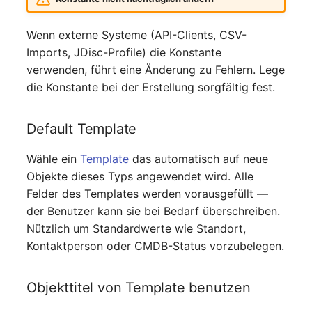
Zugewiesene Objekte
Wenn externe Systeme (API-Clients, CSV-
(Organisation)
Imports, JDisc-Profile) die Konstante
verwenden, führt eine Änderung zu Fehlern. Lege
Zugewiesene Objekte
die Konstante bei der Erstellung sorgfältig fest.
(Person)
Default Template
Zugewiesene Objekte
(Personengruppe)
Wähle ein
Template
das automatisch auf neue
Objekte dieses Typs angewendet wird. Alle
Zugewiesene Personen
Felder des Templates werden vorausgefüllt —
(Organisation)
der Benutzer kann sie bei Bedarf überschreiben.
Nützlich um Standardwerte wie Standort,
Zugewiesene SIM-Karten
Kontaktperson oder CMDB-Status vorzubelegen.
Zugewiesener Arbeitsplatz
Objekttitel von Template benutzen
Zugriff