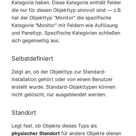
Kategorie haben. Diese Kategorie enthält Felder
Notfallplanzuweisung
Virtueller Host
die nur für diesen Objekttyp sinnvoll sind — z.B.
hat der Objekttyp "Monitor" die spezifische
Objektbild
Virtueller Server
Kategorie "Monitor" mit Feldern wie Auflösung
und Paneltyp. Spezifische Kategorien schließen
Organisation
VoIP-Telefon
sich gegenseitig aus.
PDU
VRRP
Selbstdefiniert
Personen
VRRP/HSRP Cluster
Zeigt an, ob der Objekttyp zur Standard-
Installation gehört oder von einem Benutzer
Personengruppen
WAN-Leitung
erstellt wurde. Standard-Objekttypen können
nicht gelöscht, nur ausgeblendet werden.
Personengruppen
Wireless Access Point
Mitglieder
Standort
Personengruppenmitgliedschaft
Legt fest, ob Objekte dieses Typs als
physischer Standort
für andere Objekte dienen
RAID-Verbund