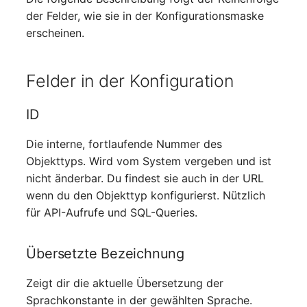
Datenbanktabelle
Kryptokarte
Release Notes 1.10
Changelogs 1.13.x
der Felder, wie sie in der Konfigurationsmaske
Variable Reports
Beschreibung
VIVA2 (IT-
erscheinen.
Grundschutz)
Datenbankzugriff
KVM-Switch
Release Notes 1.9
Changelogs 1.12.x
VM provisionieren
JDisc Standard-Profil
(veraltet)
Felder in der Konfiguration
Workflow
Datenbankzuweisung
Land
Release Notes 1.8
Changelogs 1.11.x
Datensicherung
Layer-2-Netz
Release Notes 1.7
Changelogs 1.10.x
ID
Die interne, fortlaufende Nummer des
Datensicherung
Layer-3-Netz
Changelogs 1.9.x
Objekttyps. Wird vom System vergeben und ist
(zugewiesene Objekte)
nicht änderbar. Du findest sie auch in der URL
Leerrohr
Changelogs 1.8.x
wenn du den Objekttyp konfigurierst. Nützlich
DBMS Information
für API-Aufrufe und SQL-Queries.
Leitungsnetz
Changelogs 1.7.x
DHCP
Lizenzen
Changelogs 1.6.x
Übersetzte Bezeichnung
Dienste
Middleware
Changelogs 1.5.x
Zeigt dir die aktuelle Übersetzung der
Drucker
Sprachkonstante in der gewählten Sprache.