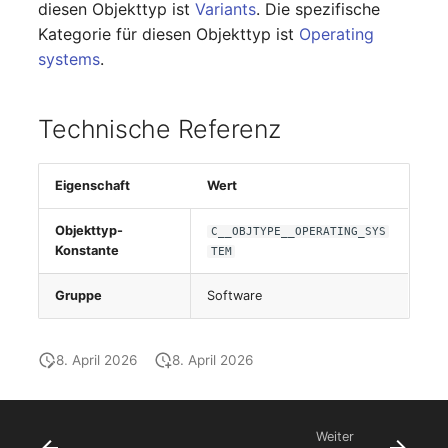
diesen Objekttyp ist
Variants
. Die spezifische
changelog-aeltere-
E-Mail-Adressen
versionen
Kategorie für diesen Objekttyp ist
Operating
systems
.
Faser/Ader
Technische Referenz
FC-Port
Formfaktor
Eigenschaft
Wert
Freigabe
Objekttyp-
C__OBJTYPE__OPERATING_SYS
Konstante
TEM
Freigabenzugriff
Gruppe
Software
Gastsysteme
8. April 2026
8. April 2026
Gerät
Grafikkarte
Weiter