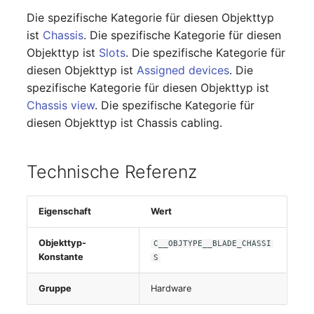
changelog-aeltere-
Die spezifische Kategorie für diesen Objekttyp
E-Mail-Adressen
versionen
ist
Chassis
. Die spezifische Kategorie für diesen
Objekttyp ist
Slots
. Die spezifische Kategorie für
Faser/Ader
diesen Objekttyp ist
Assigned devices
. Die
spezifische Kategorie für diesen Objekttyp ist
FC-Port
Chassis view
. Die spezifische Kategorie für
diesen Objekttyp ist Chassis cabling.
Formfaktor
Freigabe
Technische Referenz
Freigabenzugriff
Eigenschaft
Wert
Gastsysteme
Objekttyp-
C__OBJTYPE__BLADE_CHASSI
Konstante
S
Gerät
Gruppe
Hardware
Grafikkarte