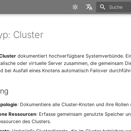
Suche wird in
English
Deutsch
yp: Cluster
Cluster
dokumentiert hochverfügbare Systemverbünde. Ein 
alische oder virtuelle Server zusammen, die gemeinsam Di
nd bei Ausfall eines Knotens automatisch Failover durchführ
ung
pologie
: Dokumentiere alle Cluster-Knoten und ihre Rollen (
ene Ressourcen
: Erfasse gemeinsam genutzte Speicher u
ssourcen des Clusters.