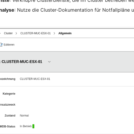
nste
: Verknüpfe Clusterdienste, die im Cluster betrieben w
nalyse
: Nutze die Cluster-Dokumentation für Notfallpläne 