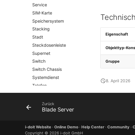
Lizenzschlüssel
Service
Logbuch
SIM-Karte
Technisch
Login
Speichersystem
Logische Geräte (Client)
Stacking
Eigenschaft
Logische Geräte (LDEV
Stadt
Server)
Steckdosenleiste
Objekttyp-Kons
Logische Netzwerkports
Supernet
Mobilfunk
Switch
Gruppe
Modell
Switch Chassis
Monitor
Systemdienst
8. April 2026
Netz
Telefon
Netzbereiche
Telefonanlage
Netzwerk
Unterbrechungsfreie
Zurück
Netzwerk-Interface
Stromversorgung
Blade Server
Netzwerk-Listener
Verstärker
Netzwerkport
Verteilerkasten
i-doit Website
·
Online Demo
·
Help Center
·
Community
·
C
Netzwerkverbindungen
Vertrag
Copyright © 2026 i-doit GmbH