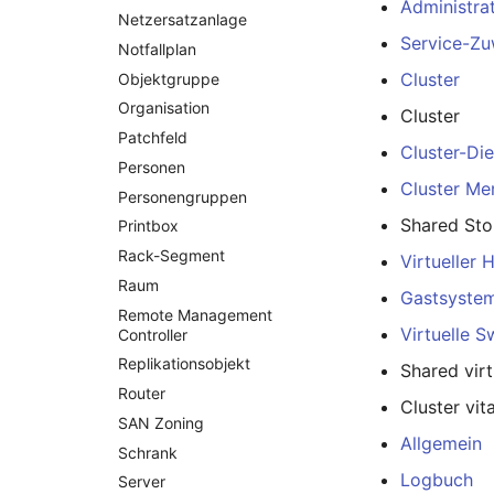
Administrat
Formfaktor
Netzersatzanlage
Freigabe
Service-Zu
Notfallplan
Freigabenzugriff
Cluster
Objektgruppe
Gastsysteme
Organisation
Cluster
Gerät
Patchfeld
Cluster-Di
Grafikkarte
Personen
Gruppenmitgliedschaft
Cluster M
Personengruppen
Handbuchzuweisung
Shared Sto
Printbox
Hostadapter (HBA)
Rack-Segment
Virtueller 
Hostadresse
Raum
Gastsyste
Installation
Remote Management
Virtuelle S
IP-Liste
Controller
Kabel
Replikationsobjekt
Shared virt
Karten
Router
Cluster vita
Kontaktzuweisung
SAN Zoning
Allgemein
Laufwerk
Schrank
Logbuch
Listener
Server