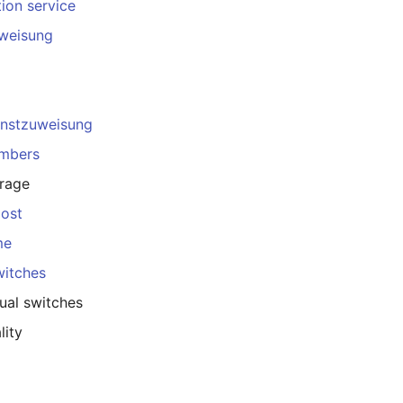
ion service
weisung
enstzuweisung
embers
rage
Host
me
witches
ual switches
lity