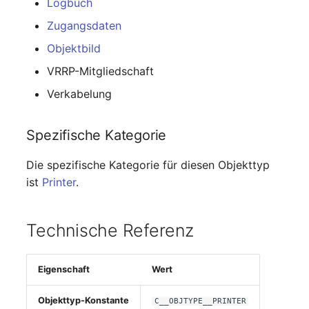
Logbuch
changelog-aeltere-
E-Mail-Adressen
versionen
Zugangsdaten
Objektbild
Faser/Ader
VRRP-Mitgliedschaft
FC-Port
Verkabelung
Formfaktor
Spezifische Kategorie
Freigabe
Die spezifische Kategorie für diesen Objekttyp
ist
Printer
.
Freigabenzugriff
Gastsysteme
Technische Referenz
Gerät
Eigenschaft
Wert
Grafikkarte
Objekttyp-Konstante
C__OBJTYPE__PRINTER