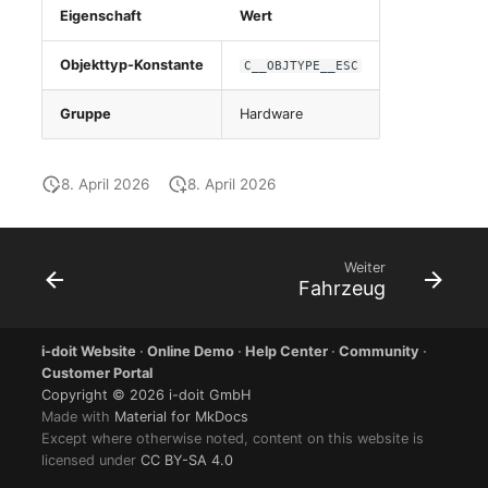
changelog-aeltere-
Eigenschaft
Wert
E-Mail-Adressen
versionen
Objekttyp-Konstante
C__OBJTYPE__ESC
Faser/Ader
Gruppe
Hardware
FC-Port
8. April 2026
8. April 2026
Formfaktor
Freigabe
Weiter
Fahrzeug
Freigabenzugriff
i-doit Website
·
Online Demo
·
Help Center
·
Community
·
Gastsysteme
Customer Portal
Copyright © 2026 i-doit GmbH
Gerät
Made with
Material for MkDocs
Except where otherwise noted, content on this website is
licensed under
CC BY-SA 4.0
Grafikkarte