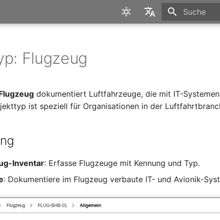
Suche wird in
English
Deutsch
yp: Flugzeug
Flugzeug
dokumentiert Luftfahrzeuge, die mit IT-Systemen
jekttyp ist speziell für Organisationen in der Luftfahrtbranc
ung
ug-Inventar
: Erfasse Flugzeuge mit Kennung und Typ.
e
: Dokumentiere im Flugzeug verbaute IT- und Avionik-Sys