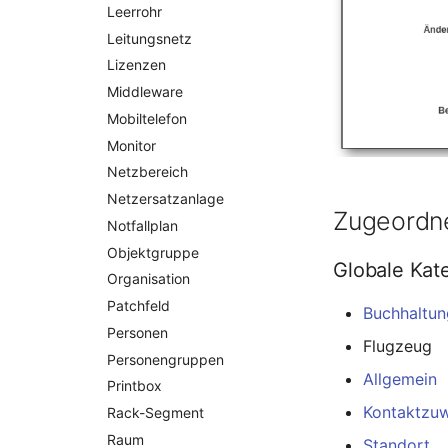
DBMS Information
Leerrohr
DHCP
Leitungsnetz
Dienste
Lizenzen
Drucker
Middleware
E-Mail-Adressen
Mobiltelefon
Faser/Ader
Monitor
FC-Port
Netzbereich
Formfaktor
Netzersatzanlage
Zugeordne
Freigabe
Notfallplan
Freigabenzugriff
Objektgruppe
Globale Kat
Gastsysteme
Organisation
Gerät
Patchfeld
Buchhaltun
Grafikkarte
Personen
Flugzeug
Gruppenmitgliedschaft
Personengruppen
Handbuchzuweisung
Allgemein
Printbox
Hostadapter (HBA)
Kontaktzu
Rack-Segment
Hostadresse
Raum
Standort