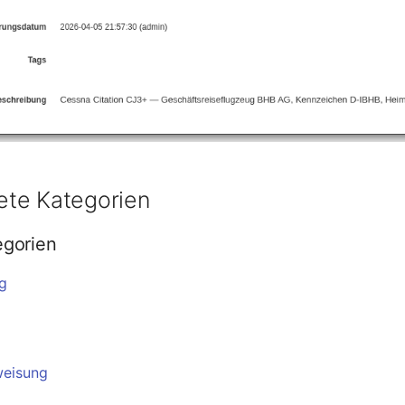
te Kategorien
egorien
g
weisung