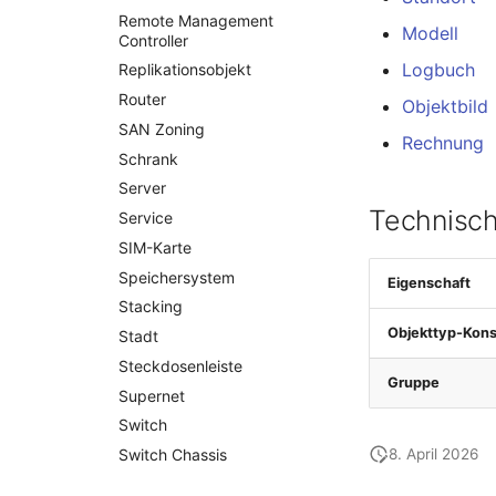
Installation
Remote Management
Modell
IP-Liste
Controller
Logbuch
Kabel
Replikationsobjekt
Karten
Router
Objektbild
Kontaktzuweisung
SAN Zoning
Rechnung
Laufwerk
Schrank
Listener
Server
Technisch
Lizenzschlüssel
Service
Logbuch
SIM-Karte
Login
Speichersystem
Eigenschaft
Logische Geräte (Client)
Stacking
Objekttyp-Kons
Logische Geräte (LDEV
Stadt
Server)
Steckdosenleiste
Gruppe
Logische Netzwerkports
Supernet
Mobilfunk
Switch
Modell
Switch Chassis
8. April 2026
Monitor
Systemdienst