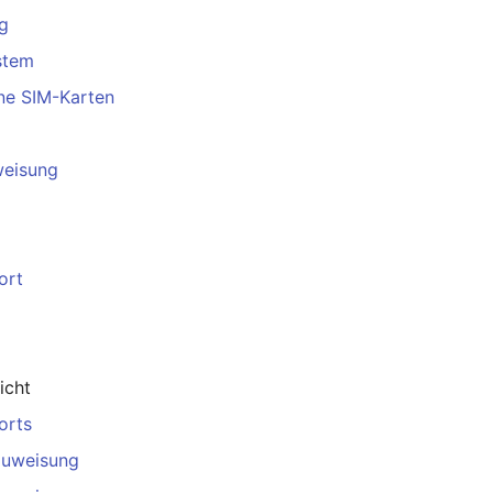
g
stem
ne SIM-Karten
weisung
ort
icht
orts
uweisung