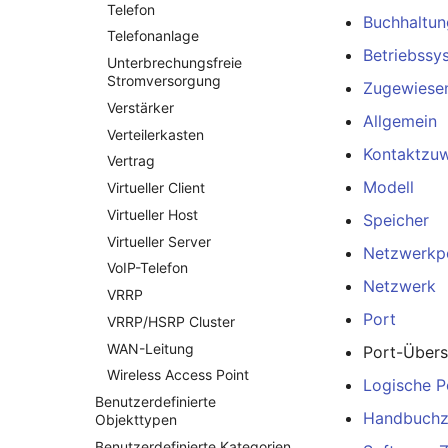
Netz
Telefon
Buchhaltun
Netzbereiche
Telefonanlage
Netzwerk
Betriebssy
Unterbrechungsfreie
Netzwerk-Interface
Stromversorgung
Zugewiese
Netzwerk-Listener
Verstärker
Allgemein
Netzwerkport
Verteilerkasten
Kontaktzu
Netzwerkverbindungen
Vertrag
Modell
Notfallplanzuweisung
Virtueller Client
Objektbild
Virtueller Host
Speicher
Organisation
Virtueller Server
Netzwerkp
PDU
VoIP-Telefon
Netzwerk
Personen
VRRP
Port
Personengruppen
VRRP/HSRP Cluster
Personengruppen Mitglieder
WAN-Leitung
Port-Übers
Wireless Access Point
Personengruppenmitgliedschaft
Logische P
Benutzerdefinierte
RAID-Verbund
Handbuchz
Objekttypen
Raum
Benutzerdefinierte Kategorien