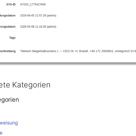
te Kategorien
egorien
weisung
le