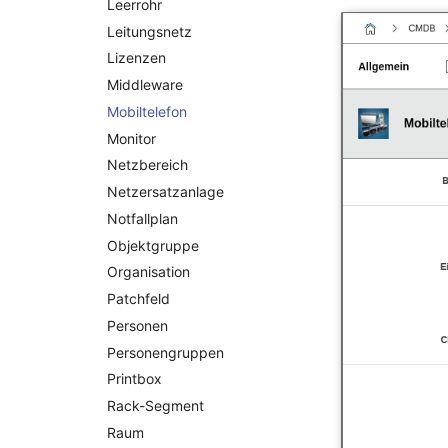
Leerrohr
DHCP
Leitungsnetz
Dienste
Lizenzen
Drucker
Middleware
E-Mail-Adressen
Mobiltelefon
Faser/Ader
Monitor
FC-Port
Netzbereich
Formfaktor
Netzersatzanlage
Freigabe
Notfallplan
Freigabenzugriff
Objektgruppe
Gastsysteme
Organisation
Gerät
Patchfeld
Grafikkarte
Personen
Gruppenmitgliedschaft
Personengruppen
Handbuchzuweisung
Printbox
Hostadapter (HBA)
Rack-Segment
Hostadresse
Raum