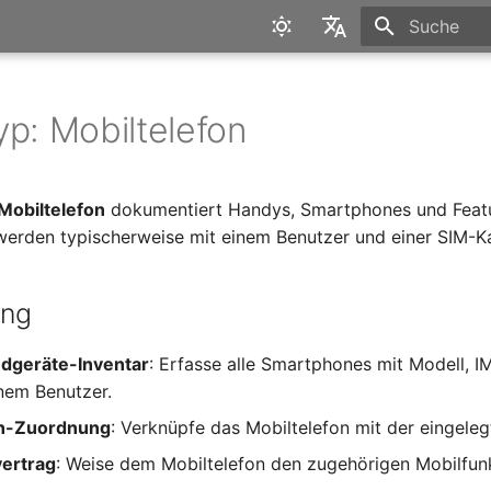
Suche wird in
English
Deutsch
yp: Mobiltelefon
Mobiltelefon
dokumentiert Handys, Smartphones und Feat
werden typischerweise mit einem Benutzer und einer SIM-Ka
ung
ndgeräte-Inventar
: Erfasse alle Smartphones mit Modell, I
nem Benutzer.
n-Zuordnung
: Verknüpfe das Mobiltelefon mit der eingele
vertrag
: Weise dem Mobiltelefon den zugehörigen Mobilfun