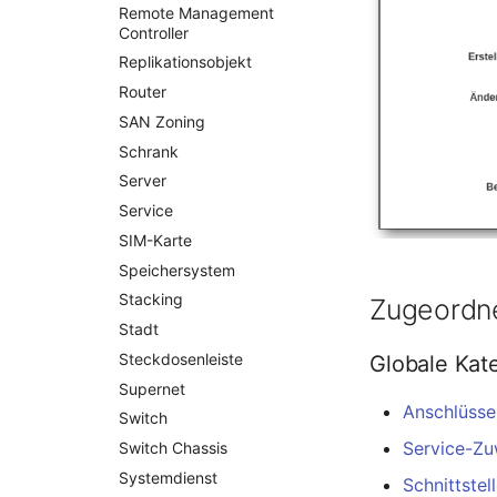
Installation
Remote Management
IP-Liste
Controller
Kabel
Replikationsobjekt
Karten
Router
Kontaktzuweisung
SAN Zoning
Laufwerk
Schrank
Listener
Server
Lizenzschlüssel
Service
Logbuch
SIM-Karte
Login
Speichersystem
Logische Geräte (Client)
Stacking
Zugeordne
Logische Geräte (LDEV
Stadt
Server)
Steckdosenleiste
Globale Kat
Logische Netzwerkports
Supernet
Mobilfunk
Anschlüsse
Switch
Modell
Service-Zu
Switch Chassis
Monitor
Systemdienst
Schnittstel