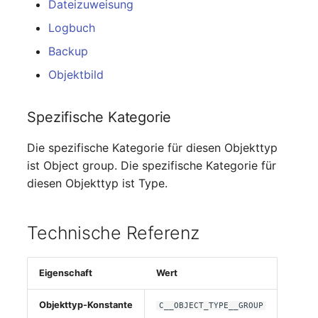
Dateizuweisung
Datenbanktabelle
Release Notes 1.10
Changelogs 1.13.x
Variable Reports
Logbuch
VIVA2 (IT-
Grundschutz)
Datenbankzugriff
Release Notes 1.9
Changelogs 1.12.x
Backup
VM provisionieren
Objektbild
(veraltet)
Workflow
Datenbankzuweisung
Release Notes 1.8
Changelogs 1.11.x
Spezifische Kategorie
Datensicherung
Release Notes 1.7
Changelogs 1.10.x
Die spezifische Kategorie für diesen Objekttyp
Datensicherung
Changelogs 1.9.x
ist Object group. Die spezifische Kategorie für
(zugewiesene Objekte)
diesen Objekttyp ist Type.
Changelogs 1.8.x
DBMS Information
Changelogs 1.7.x
Technische Referenz
DHCP
Changelogs 1.6.x
Dienste
Eigenschaft
Wert
Changelogs 1.5.x
Objekttyp-Konstante
Drucker
C__OBJECT_TYPE__GROUP