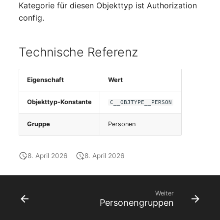
changelog-aeltere-
Kategorie für diesen Objekttyp ist Authorization
E-Mail-Adressen
versionen
config.
Faser/Ader
Technische Referenz
FC-Port
Eigenschaft
Wert
Formfaktor
Objekttyp-Konstante
C__OBJTYPE__PERSON
Freigabe
Gruppe
Personen
Freigabenzugriff
8. April 2026
8. April 2026
Gastsysteme
Gerät
Weiter
Personengruppen
Grafikkarte