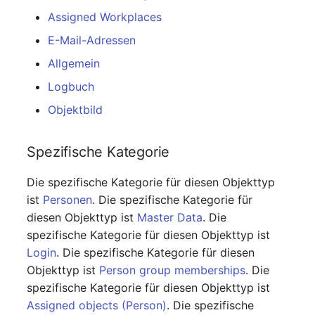
Datenbanktabelle
Release Notes 1.10
Changelogs 1.13.x
Assigned Workplaces
Variable Reports
VIVA2 (IT-
E-Mail-Adressen
Grundschutz)
Datenbankzugriff
Release Notes 1.9
Changelogs 1.12.x
VM provisionieren
Allgemein
(veraltet)
Workflow
Datenbankzuweisung
Release Notes 1.8
Changelogs 1.11.x
Logbuch
Objektbild
Datensicherung
Release Notes 1.7
Changelogs 1.10.x
Datensicherung
Changelogs 1.9.x
Spezifische Kategorie
(zugewiesene Objekte)
Die spezifische Kategorie für diesen Objekttyp
Changelogs 1.8.x
ist
Personen
. Die spezifische Kategorie für
DBMS Information
diesen Objekttyp ist
Master Data
. Die
Changelogs 1.7.x
spezifische Kategorie für diesen Objekttyp ist
DHCP
Login
. Die spezifische Kategorie für diesen
Changelogs 1.6.x
Dienste
Objekttyp ist
Person group memberships
. Die
Changelogs 1.5.x
spezifische Kategorie für diesen Objekttyp ist
Drucker
Assigned objects (Person)
. Die spezifische