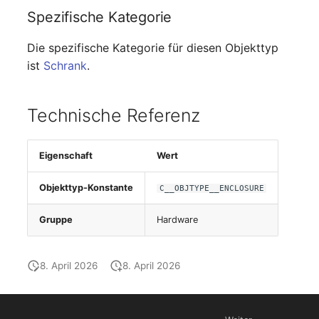
changelog-aeltere-
Spezifische Kategorie
E-Mail-Adressen
versionen
Die spezifische Kategorie für diesen Objekttyp
Faser/Ader
ist
Schrank
.
FC-Port
Technische Referenz
Formfaktor
Eigenschaft
Wert
Freigabe
Objekttyp-Konstante
C__OBJTYPE__ENCLOSURE
Freigabenzugriff
Gruppe
Hardware
Gastsysteme
8. April 2026
8. April 2026
Gerät
Grafikkarte