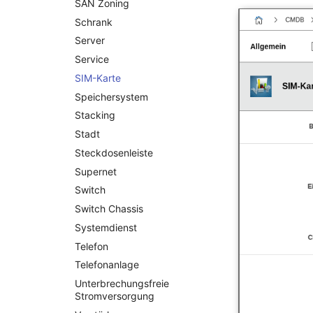
Kontaktzuweisung
SAN Zoning
Laufwerk
Schrank
Listener
Server
Lizenzschlüssel
Service
Logbuch
SIM-Karte
Login
Speichersystem
Logische Geräte (Client)
Stacking
Logische Geräte (LDEV
Stadt
Server)
Steckdosenleiste
Logische Netzwerkports
Supernet
Mobilfunk
Switch
Modell
Switch Chassis
Monitor
Systemdienst
Netz
Telefon
Netzbereiche
Telefonanlage
Netzwerk
Unterbrechungsfreie
Netzwerk-Interface
Stromversorgung