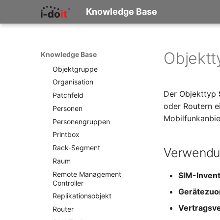
Mobiltelefon
Knowledge Base
Faser/Ader
Monitor
FC-Port
Netzbereich
Formfaktor
Netzersatzanlage
Freigabe
Objektt
Knowledge Base
Notfallplan
Freigabenzugriff
Objektgruppe
Gastsysteme
Organisation
Gerät
Der Objekttyp
Patchfeld
Grafikkarte
oder Routern e
Personen
Gruppenmitgliedschaft
Mobilfunkanbie
Personengruppen
Handbuchzuweisung
Printbox
Hostadapter (HBA)
Rack-Segment
Verwend
Hostadresse
Raum
Installation
Remote Management
SIM-Inven
IP-Liste
Controller
Gerätezuo
Kabel
Replikationsobjekt
Vertragsv
Karten
Router