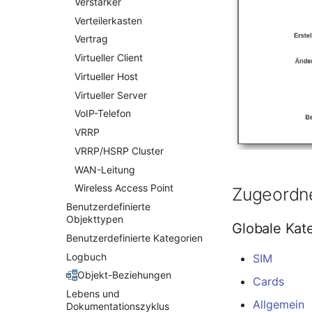
Netzwerk-Listener
Verstärker
Netzwerkport
Verteilerkasten
Netzwerkverbindungen
Vertrag
Notfallplanzuweisung
Virtueller Client
Objektbild
Virtueller Host
Organisation
Virtueller Server
PDU
VoIP-Telefon
Personen
VRRP
Personengruppen
VRRP/HSRP Cluster
Personengruppen Mitglieder
WAN-Leitung
Wireless Access Point
Personengruppenmitgliedschaft
Zugeordne
Benutzerdefinierte
RAID-Verbund
Objekttypen
Raum
Globale Kat
Benutzerdefinierte Kategorien
Rechenressourcen
Logbuch
SIM
Rechnung
Objekt-Beziehungen
Cards
Remote Management
Controller
Lebens und
Allgemein
Dokumentationszyklus