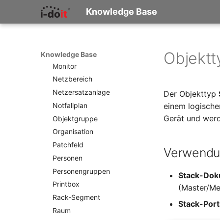
Leerrohr
DHCP
Knowledge Base
Leitungsnetz
Dienste
Lizenzen
Drucker
Middleware
E-Mail-Adressen
Mobiltelefon
Objektt
Knowledge Base
Faser/Ader
Monitor
FC-Port
Netzbereich
Formfaktor
Netzersatzanlage
Der Objekttyp
Freigabe
Notfallplan
einem logische
Freigabenzugriff
Gerät und werd
Objektgruppe
Gastsysteme
Organisation
Gerät
Patchfeld
Verwend
Grafikkarte
Personen
Gruppenmitgliedschaft
Personengruppen
Stack-Dok
Handbuchzuweisung
Printbox
(Master/Me
Hostadapter (HBA)
Rack-Segment
Stack-Port
Hostadresse
Raum
Installation