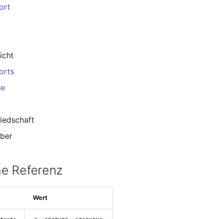
ort
icht
orts
se
iedschaft
ber
e Referenz
Wert