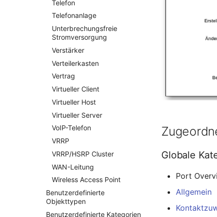
Telefon
Netzbereiche
Telefonanlage
Netzwerk
Unterbrechungsfreie
Netzwerk-Interface
Stromversorgung
Netzwerk-Listener
Verstärker
Netzwerkport
Verteilerkasten
Netzwerkverbindungen
Vertrag
Notfallplanzuweisung
Virtueller Client
Objektbild
Virtueller Host
Organisation
Virtueller Server
PDU
VoIP-Telefon
Zugeordne
Personen
VRRP
Globale Kat
Personengruppen
VRRP/HSRP Cluster
Personengruppen Mitglieder
WAN-Leitung
Port Overv
Wireless Access Point
Personengruppenmitgliedschaft
Allgemein
Benutzerdefinierte
RAID-Verbund
Objekttypen
Raum
Kontaktzu
Benutzerdefinierte Kategorien