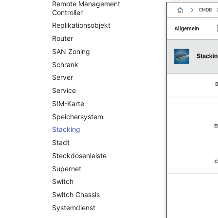
Remote Management
IP-Liste
Controller
Kabel
Replikationsobjekt
Karten
Router
Kontaktzuweisung
SAN Zoning
Laufwerk
Schrank
Listener
Server
Lizenzschlüssel
Service
Logbuch
SIM-Karte
Login
Speichersystem
Logische Geräte (Client)
Stacking
Logische Geräte (LDEV
Stadt
Server)
Steckdosenleiste
Logische Netzwerkports
Supernet
Mobilfunk
Switch
Modell
Switch Chassis
Monitor
Systemdienst
Netz