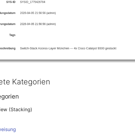
te Kategorien
egorien
iew (Stacking)
weisung