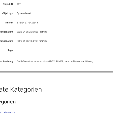
te Kategorien
egorien
weisung