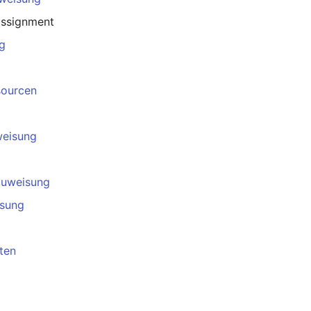
assignment
g
sourcen
weisung
uweisung
isung
ten