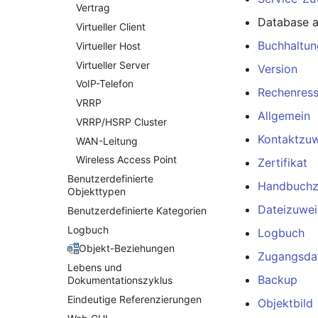
Netzwerkverbindungen
Vertrag
Database 
Notfallplanzuweisung
Virtueller Client
Buchhaltun
Objektbild
Virtueller Host
Organisation
Virtueller Server
Version
PDU
VoIP-Telefon
Rechenres
Personen
VRRP
Allgemein
Personengruppen
VRRP/HSRP Cluster
Kontaktzu
Personengruppen Mitglieder
WAN-Leitung
Wireless Access Point
Personengruppenmitgliedschaft
Zertifikat
Benutzerdefinierte
RAID-Verbund
Handbuchz
Objekttypen
Raum
Dateizuwe
Benutzerdefinierte Kategorien
Rechenressourcen
Logbuch
Logbuch
Rechnung
Objekt-Beziehungen
Remote Management
Zugangsda
Controller
Lebens und
Backup
Dokumentationszyklus
Routing
Eindeutige Referenzierungen
Objektbild
Räumlich zugeordnete