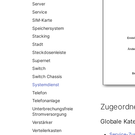
Listener
Server
Lizenzschlüssel
Service
Logbuch
SIM-Karte
Login
Speichersystem
Logische Geräte (Client)
Stacking
Logische Geräte (LDEV
Stadt
Server)
Steckdosenleiste
Logische Netzwerkports
Supernet
Mobilfunk
Switch
Modell
Switch Chassis
Monitor
Systemdienst
Netz
Telefon
Netzbereiche
Telefonanlage
Zugeordne
Netzwerk
Unterbrechungsfreie
Netzwerk-Interface
Stromversorgung
Globale Kat
Netzwerk-Listener
Verstärker
Netzwerkport
Verteilerkasten
Service-Zu