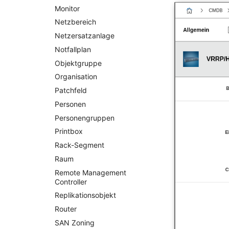
Faser/Ader
Monitor
FC-Port
Netzbereich
Formfaktor
Netzersatzanlage
Freigabe
Notfallplan
Freigabenzugriff
Objektgruppe
Gastsysteme
Organisation
Gerät
Patchfeld
Grafikkarte
Personen
Gruppenmitgliedschaft
Personengruppen
Handbuchzuweisung
Printbox
Hostadapter (HBA)
Rack-Segment
Hostadresse
Raum
Installation
Remote Management
IP-Liste
Controller
Kabel
Replikationsobjekt
Karten
Router
Kontaktzuweisung
SAN Zoning