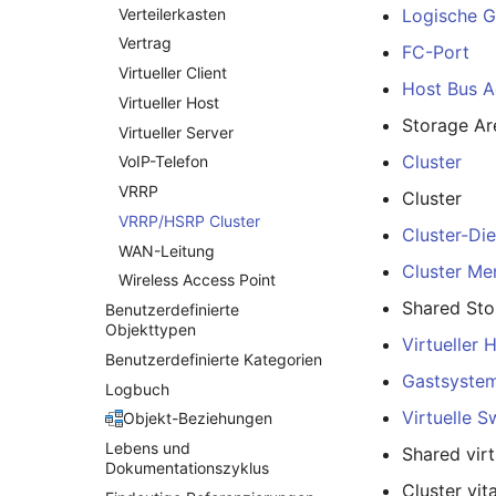
Netzwerkport
Verteilerkasten
Logische Ge
Netzwerkverbindungen
Vertrag
FC-Port
Notfallplanzuweisung
Virtueller Client
Host Bus A
Objektbild
Virtueller Host
Storage A
Organisation
Virtueller Server
Cluster
PDU
VoIP-Telefon
Personen
VRRP
Cluster
Personengruppen
VRRP/HSRP Cluster
Cluster-Di
Personengruppen Mitglieder
WAN-Leitung
Cluster M
Wireless Access Point
Personengruppenmitgliedschaft
Shared Sto
Benutzerdefinierte
RAID-Verbund
Objekttypen
Raum
Virtueller 
Benutzerdefinierte Kategorien
Rechenressourcen
Gastsyste
Logbuch
Rechnung
Virtuelle S
Objekt-Beziehungen
Remote Management
Controller
Lebens und
Shared virt
Dokumentationszyklus
Routing
Cluster vita