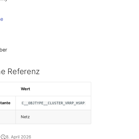
se
ber
e Referenz
Wert
tante
C__OBJTYPE__CLUSTER_VRRP_HSRP
Netz
8. April 2026