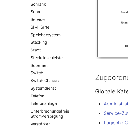
Laufwerk
Schrank
Listener
Server
Lizenzschlüssel
Service
Logbuch
SIM-Karte
Login
Speichersystem
Logische Geräte (Client)
Stacking
Logische Geräte (LDEV
Stadt
Server)
Steckdosenleiste
Logische Netzwerkports
Supernet
Mobilfunk
Switch
Zugeordne
Modell
Switch Chassis
Monitor
Systemdienst
Globale Kat
Netz
Telefon
Netzbereiche
Telefonanlage
Administrat
Netzwerk
Unterbrechungsfreie
Service-Zu
Netzwerk-Interface
Stromversorgung
Logische G
Netzwerk-Listener
Verstärker