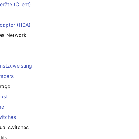
räte (Client)
dapter (HBA)
rea Network
enstzuweisung
embers
rage
Host
me
witches
ual switches
lity