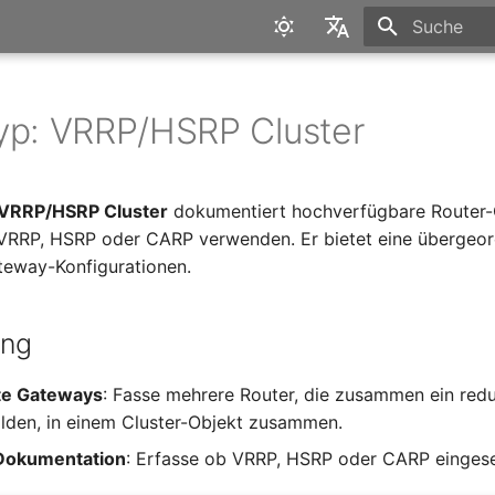
Suche wird in
English
Deutsch
yp: VRRP/HSRP Cluster
VRRP/HSRP Cluster
dokumentiert hochverfügbare Router-
 VRRP, HSRP oder CARP verwenden. Er bietet eine übergeor
teway-Konfigurationen.
ung
e Gateways
: Fasse mehrere Router, die zusammen ein red
lden, in einem Cluster-Objekt zusammen.
-Dokumentation
: Erfasse ob VRRP, HSRP oder CARP eingese