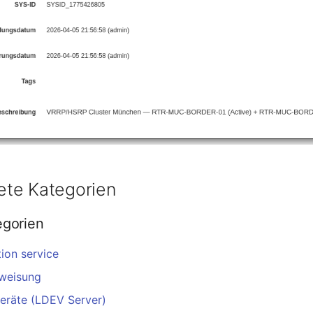
te Kategorien
egorien
ion service
weisung
eräte (LDEV Server)