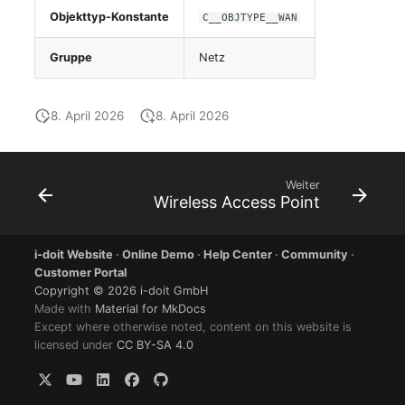
changelog-aeltere-
Objekttyp-Konstante
C__OBJTYPE__WAN
E-Mail-Adressen
versionen
Gruppe
Netz
Faser/Ader
8. April 2026
8. April 2026
FC-Port
Formfaktor
Weiter
Wireless Access Point
Freigabe
Freigabenzugriff
i-doit Website
·
Online Demo
·
Help Center
·
Community
·
Customer Portal
Copyright © 2026 i-doit GmbH
Gastsysteme
Made with
Material for MkDocs
Except where otherwise noted, content on this website is
Gerät
licensed under
CC BY-SA 4.0
Grafikkarte