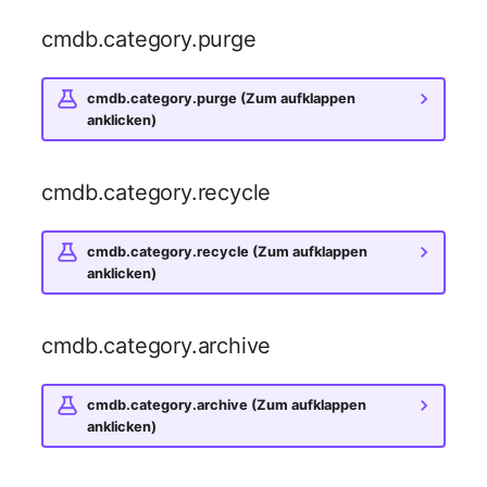
Notfallplanzuweisung
Virtueller Host
cmdb.category.purge
Objektbild
Virtueller Server
cmdb.category.purge (Zum aufklappen
anklicken)
Organisation
VoIP-Telefon
cmdb.category.recycle
PDU
VRRP
Personen
VRRP/HSRP Cluster
cmdb.category.recycle (Zum aufklappen
anklicken)
Personengruppen
WAN-Leitung
cmdb.category.archive
Personengruppen
Wireless Access Point
Mitglieder
cmdb.category.archive (Zum aufklappen
anklicken)
RAID-Verbund