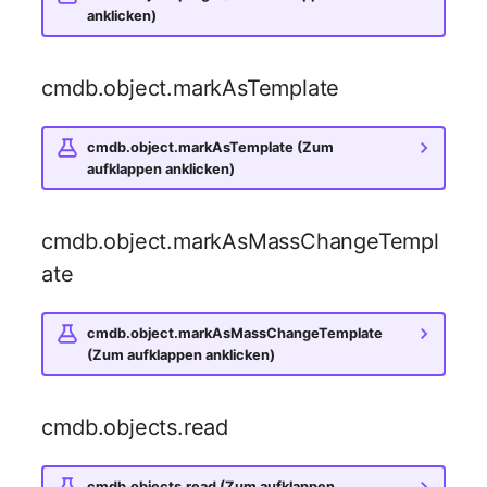
Personengruppen
anklicken)
Gruppenmitgliedschaft
Printbox
Handbuchzuweisung
cmdb.object.markAsTemplate
Rack-Segment
Hostadapter (HBA)
cmdb.object.markAsTemplate (Zum
Raum
aufklappen anklicken)
Hostadresse
Remote Management
cmdb.object.markAsMassChangeTempl
Installation
Controller
ate
IP-Liste
Replikationsobjekt
cmdb.object.markAsMassChangeTemplate
Kabel
Router
(Zum aufklappen anklicken)
Karten
SAN Zoning
cmdb.objects.read
Kontaktzuweisung
Schrank
cmdb.objects.read (Zum aufklappen