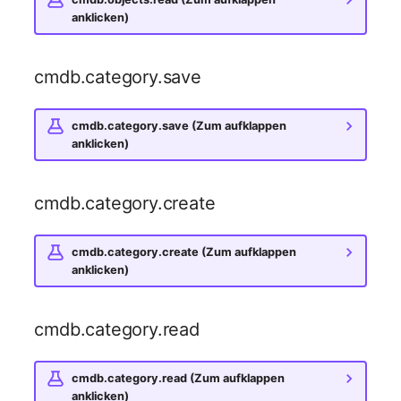
Laufwerk
Server
anklicken)
Listener
Service
cmdb.category.save
Lizenzschlüssel
SIM-Karte
cmdb.category.save (Zum aufklappen
anklicken)
Logbuch
Speichersystem
Login
Stacking
cmdb.category.create
Logische Geräte (Client)
Stadt
cmdb.category.create (Zum aufklappen
anklicken)
Logische Geräte (LDEV
Steckdosenleiste
Server)
Supernet
cmdb.category.read
Logische Netzwerkports
Switch
cmdb.category.read (Zum aufklappen
Mobilfunk
anklicken)