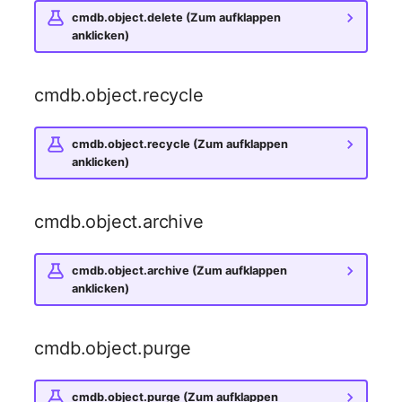
changelog-aeltere-
Mobiltelefon
cmdb.object.delete (Zum aufklappen
versionen
E-Mail-Adressen
anklicken)
Monitor
Faser/Ader
cmdb.object.recycle
Netzbereich
FC-Port
Netzersatzanlage
cmdb.object.recycle (Zum aufklappen
Formfaktor
anklicken)
Notfallplan
Freigabe
cmdb.object.archive
Objektgruppe
Freigabenzugriff
cmdb.object.archive (Zum aufklappen
Organisation
anklicken)
Gastsysteme
Patchfeld
Gerät
cmdb.object.purge
Personen
Grafikkarte
cmdb.object.purge (Zum aufklappen