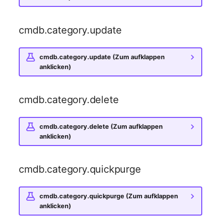
Switch Chassis
Modell
cmdb.category.update
Systemdienst
Monitor
Telefon
cmdb.category.update (Zum aufklappen
Netz
anklicken)
Telefonanlage
Netzbereiche
cmdb.category.delete
Unterbrechungsfreie
Netzwerk
Stromversorgung
cmdb.category.delete (Zum aufklappen
anklicken)
Netzwerk-Interface
Verstärker
Netzwerk-Listener
Verteilerkasten
cmdb.category.quickpurge
Netzwerkport
Vertrag
cmdb.category.quickpurge (Zum aufklappen
anklicken)
Netzwerkverbindungen
Virtueller Client