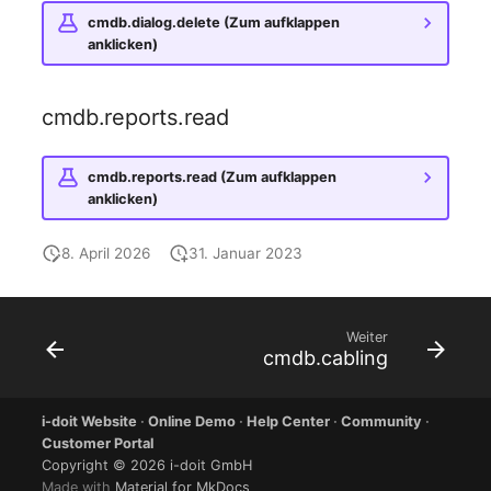
cmdb.dialog.delete (Zum aufklappen
Servicezuweisung
anklicken)
SIM
cmdb.reports.read
Slots
cmdb.reports.read (Zum aufklappen
anklicken)
Softwarezuweisung
8. April 2026
31. Januar 2023
Soundkarte
Speicher
Weiter
cmdb.cabling
Stammdaten (Organisati
Stammdaten (Person)
i-doit Website
·
Online Demo
·
Help Center
·
Community
·
Customer Portal
Copyright © 2026 i-doit GmbH
Stammdaten
Made with
Material for MkDocs