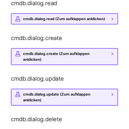
cmdb.dialog.read
Raum
cmdb.dialog.read (Zum aufklappen anklicken)
Rechenressourcen
cmdb.dialog.create
Rechnung
cmdb.dialog.create (Zum aufklappen
Remote Management
anklicken)
Controller
Routing
cmdb.dialog.update
Räumlich zugeordnete
cmdb.dialog.update (Zum aufklappen
Objekte
anklicken)
Schnittstelle
cmdb.dialog.delete
Schrank