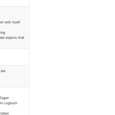
ct with itself
sing
ide objects that
 bei
ufügen
 im Logbuch
tellen