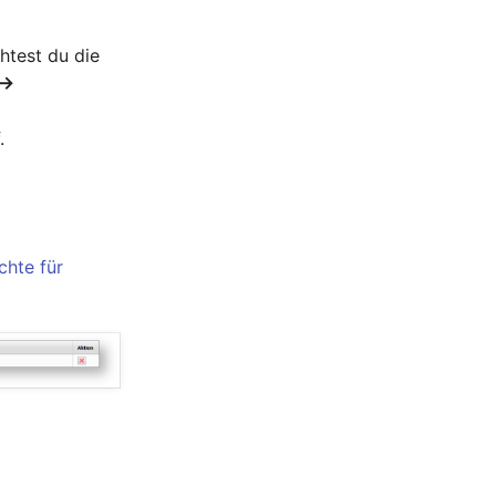
htest du die
 →
.
chte für