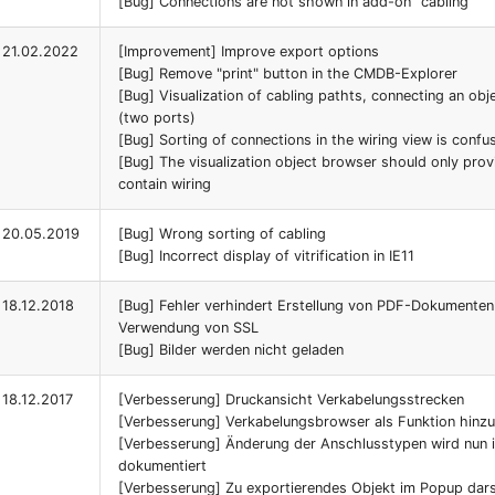
[Bug] Connections are not shown in add-on "cabling"
21.02.2022
[Improvement] Improve export options
[Bug] Remove "print" button in the CMDB-Explorer
[Bug] Visualization of cabling pathts, connecting an obje
(two ports)
[Bug] Sorting of connections in the wiring view is confu
[Bug] The visualization object browser should only prov
contain wiring
20.05.2019
[Bug] Wrong sorting of cabling
[Bug] Incorrect display of vitrification in IE11
18.12.2018
[Bug] Fehler verhindert Erstellung von PDF-Dokumenten
Verwendung von SSL
[Bug] Bilder werden nicht geladen
18.12.2017
[Verbesserung] Druckansicht Verkabelungsstrecken
[Verbesserung] Verkabelungsbrowser als Funktion hinz
[Verbesserung] Änderung der Anschlusstypen wird nun
dokumentiert
[Verbesserung] Zu exportierendes Objekt im Popup dars